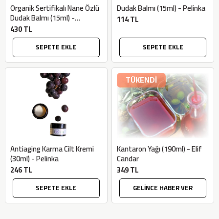
Organik Sertifikalı Nane Özlü
Dudak Balmı (15ml) - Pelinka
Dudak Balmı (15ml) -
114 TL
Bionaturca
430 TL
SEPETE EKLE
SEPETE EKLE
TÜKENDİ
Antiaging Karma Cilt Kremi
Kantaron Yağı (190ml) - Elif
(30ml) - Pelinka
Candar
246 TL
349 TL
SEPETE EKLE
GELİNCE HABER VER