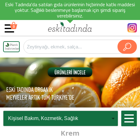
Eski Tadında'da satılan gıda ürünlerinin hiçbirinde katkı maddesi
yoktur. Sağlıklı beslenmeye başlamak için şimdi sipariş
verebilirsiniz.
0
Planlı
İndirimler
ESKİ TADINDA ORGANİK
MEYVELER ARTIK TÜM TÜRKİYE'DE
Krem