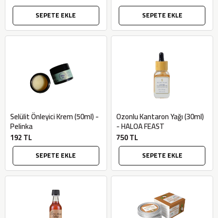
SEPETE EKLE
SEPETE EKLE
Selülit Önleyici Krem (50ml) -
Ozonlu Kantaron Yağı (30ml)
Pelinka
- HALOA FEAST
192 TL
750 TL
SEPETE EKLE
SEPETE EKLE