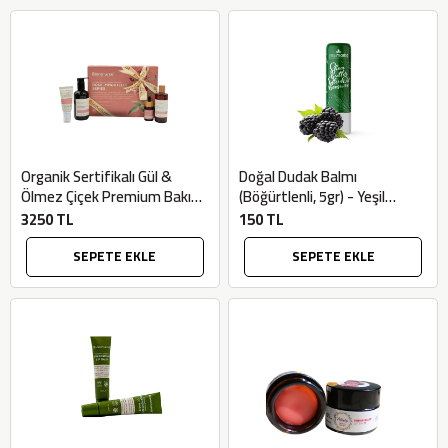
Organik Sertifikalı Gül &
Doğal Dudak Balmı
Ölmez Çiçek Premium Bakım
(Böğürtlenli, 5gr) - Yeşil
Ritüeli Kutusu - Bionaturca
Marka
3250 TL
150 TL
SEPETE EKLE
SEPETE EKLE