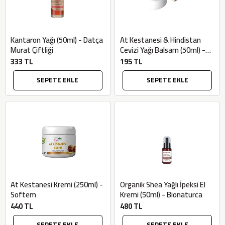
Kantaron Yağı (50ml) - Datça
At Kestanesi & Hindistan
Murat Çiftliği
Cevizi Yağı Balsam (50ml) -
Softem
333 TL
195 TL
SEPETE EKLE
SEPETE EKLE
At Kestanesi Kremi (250ml) -
Organik Shea Yağlı İpeksi El
Softem
Kremi (50ml) - Bionaturca
440 TL
480 TL
SEPETE EKLE
SEPETE EKLE