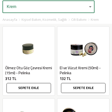
Anasayfa
Kişisel Bakım, Kozmetik, Sağlık
Cilt Bakımı
Krem
Ölmez Otu Göz Çevresi Kremi
El ve Vücut Kremi (50ml) -
(15ml) - Pelinka
Pelinka
312 TL
132 TL
SEPETE EKLE
SEPETE EKLE