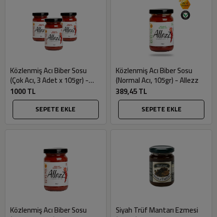
Közlenmiş Acı Biber Sosu
Közlenmiş Acı Biber Sosu
(Çok Acı, 3 Adet x 105gr) -
(Normal Acı, 105gr) - Allezz
Allezz
1000 TL
389,45 TL
SEPETE EKLE
SEPETE EKLE
Közlenmiş Acı Biber Sosu
Siyah Trüf Mantarı Ezmesi