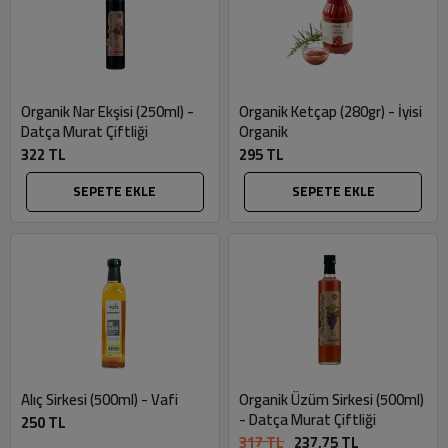
Organik Nar Ekşisi (250ml) -
Organik Ketçap (280gr) - İyisi
Datça Murat Çiftliği
Organik
322 TL
295 TL
SEPETE EKLE
SEPETE EKLE
Alıç Sirkesi (500ml) - Vafi
Organik Üzüm Sirkesi (500ml)
- Datça Murat Çiftliği
250 TL
317 TL
237,75 TL