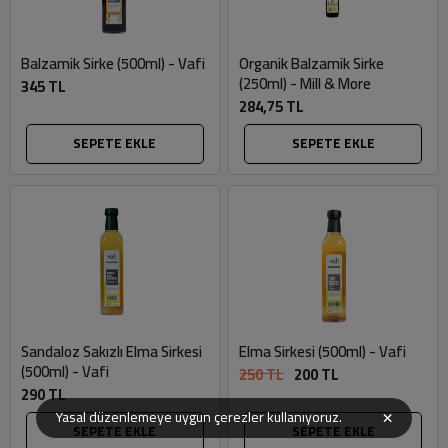
Balzamik Sirke (500ml) - Vafi
Organik Balzamik Sirke
(250ml) - Mill & More
345 TL
284,75 TL
SEPETE EKLE
SEPETE EKLE
Sandaloz Sakızlı Elma Sirkesi
Elma Sirkesi (500ml) - Vafi
(500ml) - Vafi
250 TL
200 TL
290 TL
×
Yasal düzenlemeye uygun çerezler kullanıyoruz.
SEPETE EKLE
SEPETE EKLE