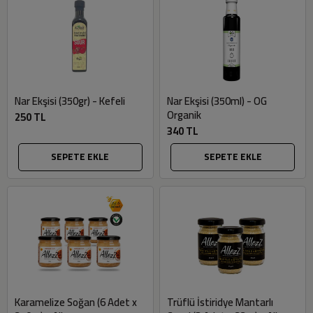
Nar Ekşisi (350gr) - Kefeli
Nar Ekşisi (350ml) - OG
Organik
250 TL
340 TL
SEPETE EKLE
SEPETE EKLE
Karamelize Soğan (6 Adet x
Trüflü İstiridye Mantarlı