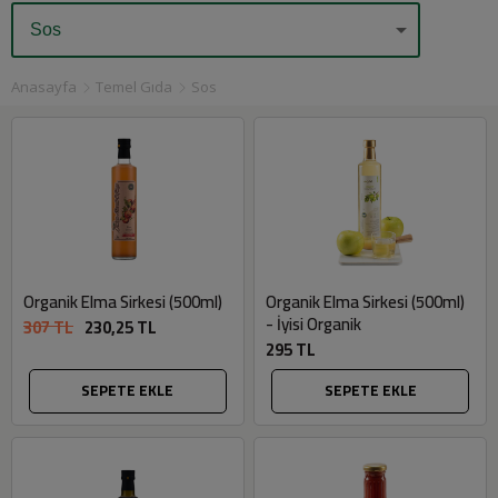
Anasayfa
Temel Gıda
Sos
Organik Elma Sirkesi (500ml)
Organik Elma Sirkesi (500ml)
- İyisi Organik
307 TL
230,25 TL
295 TL
SEPETE EKLE
SEPETE EKLE