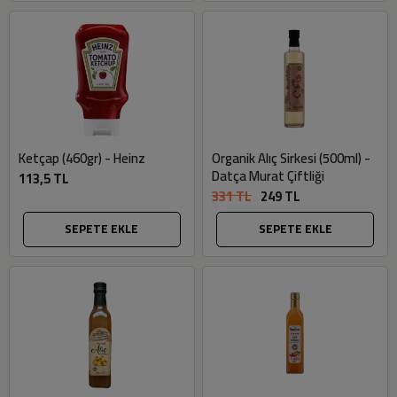
Ketçap (460gr) - Heinz
Organik Alıç Sirkesi (500ml) -
Datça Murat Çiftliği
113,5 TL
331 TL
249 TL
SEPETE EKLE
SEPETE EKLE