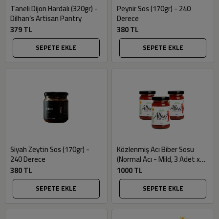
Taneli Dijon Hardalı (320gr) -
Peynir Sos (170gr) - 240
Dilhan’s Artisan Pantry
Derece
379 TL
380 TL
SEPETE EKLE
SEPETE EKLE
Siyah Zeytin Sos (170gr) -
Közlenmiş Acı Biber Sosu
240 Derece
(Normal Acı - Mild, 3 Adet x
105gr) - Allezz
380 TL
1000 TL
SEPETE EKLE
SEPETE EKLE