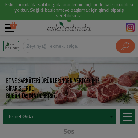
Eski Tadında'da satılan gıda ürünlerinin hiçbirinde katkı maddesi
yoktur. Sağlıklı beslenmeye başlamak için şimdi sipariş
verebilirsiniz.
0
Planlı
İndirimler
ET VE ŞARKÜTERİ ÜRÜNLERİNDEN VERECEĞİNİZ
SİPARİŞLERDE
BUGÜN TAŞIMA ÜCRETSİZ.
Sos