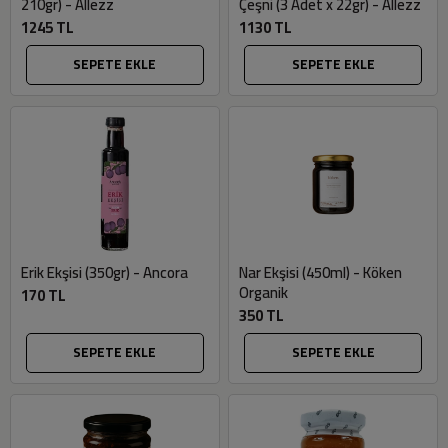
210gr) - Allezz
Çeşni (3 Adet x 22gr) - Allezz
1245 TL
1130 TL
SEPETE EKLE
SEPETE EKLE
Erik Ekşisi (350gr) - Ancora
Nar Ekşisi (450ml) - Köken
Organik
170 TL
350 TL
SEPETE EKLE
SEPETE EKLE