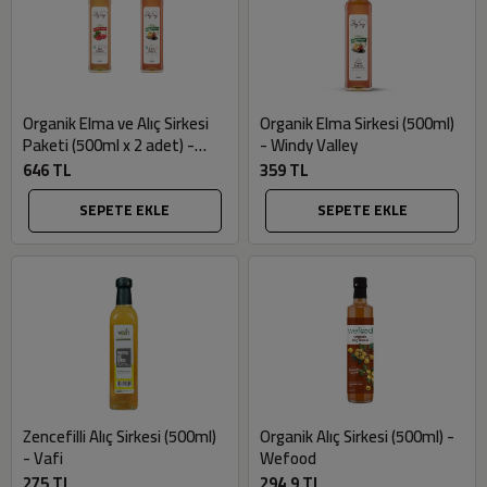
Organik Elma ve Alıç Sirkesi
Organik Elma Sirkesi (500ml)
Paketi (500ml x 2 adet) -
- Windy Valley
Windy Valley
646 TL
359 TL
SEPETE EKLE
SEPETE EKLE
Zencefilli Alıç Sirkesi (500ml)
Organik Alıç Sirkesi (500ml) -
- Vafi
Wefood
275 TL
294,9 TL