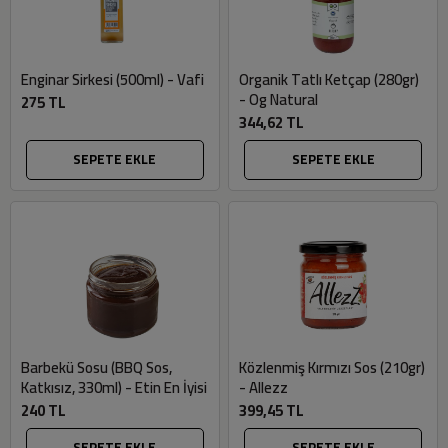
Enginar Sirkesi (500ml) - Vafi
Organik Tatlı Ketçap (280gr)
- Og Natural
275 TL
344,62 TL
SEPETE EKLE
SEPETE EKLE
Barbekü Sosu (BBQ Sos,
Közlenmiş Kırmızı Sos (210gr)
Katkısız, 330ml) - Etin En İyisi
- Allezz
240 TL
399,45 TL
SEPETE EKLE
SEPETE EKLE