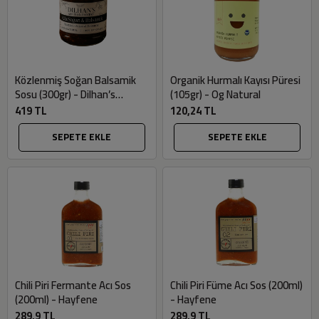
Közlenmiş Soğan Balsamik
Organik Hurmalı Kayısı Püresi
Sosu (300gr) - Dilhan’s
(105gr) - Og Natural
Artisan Pantry
419 TL
120,24 TL
SEPETE EKLE
SEPETE EKLE
Chili Piri Fermante Acı Sos
Chili Piri Füme Acı Sos (200ml)
(200ml) - Hayfene
- Hayfene
289,9 TL
289,9 TL