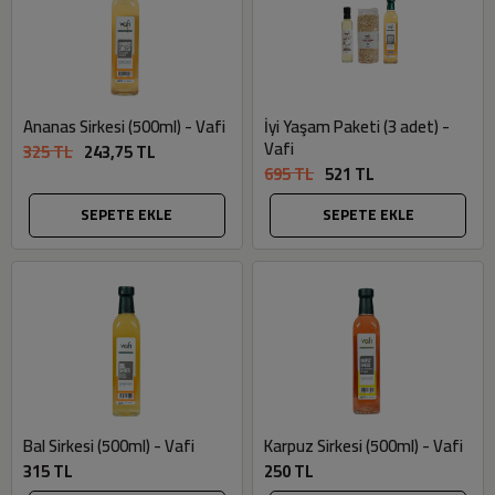
Ananas Sirkesi (500ml) - Vafi
İyi Yaşam Paketi (3 adet) -
Vafi
325 TL
243,75 TL
695 TL
521 TL
SEPETE EKLE
SEPETE EKLE
Bal Sirkesi (500ml) - Vafi
Karpuz Sirkesi (500ml) - Vafi
315 TL
250 TL