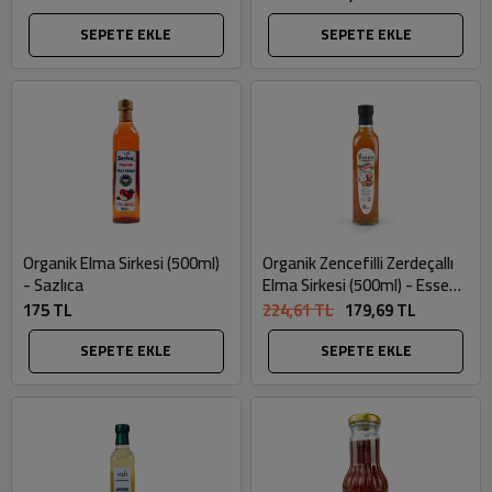
SEPETE EKLE
SEPETE EKLE
Organik Elma Sirkesi (500ml)
Organik Zencefilli Zerdeçallı
- Sazlıca
Elma Sirkesi (500ml) - Essen
Organik
175 TL
224,61 TL
179,69 TL
SEPETE EKLE
SEPETE EKLE