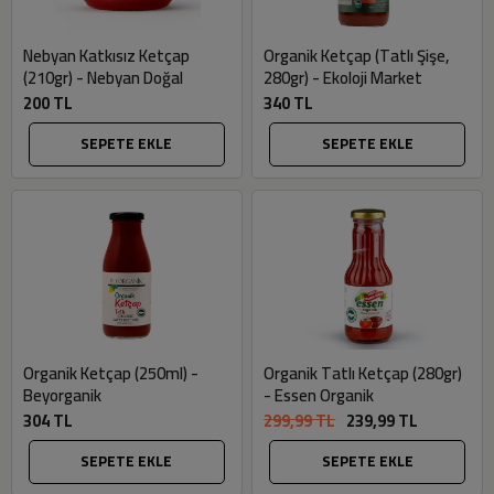
Nebyan Katkısız Ketçap
Organik Ketçap (Tatlı Şişe,
(210gr) - Nebyan Doğal
280gr) - Ekoloji Market
200 TL
340 TL
SEPETE EKLE
SEPETE EKLE
Organik Ketçap (250ml) -
Organik Tatlı Ketçap (280gr)
Beyorganik
- Essen Organik
304 TL
299,99 TL
239,99 TL
SEPETE EKLE
SEPETE EKLE