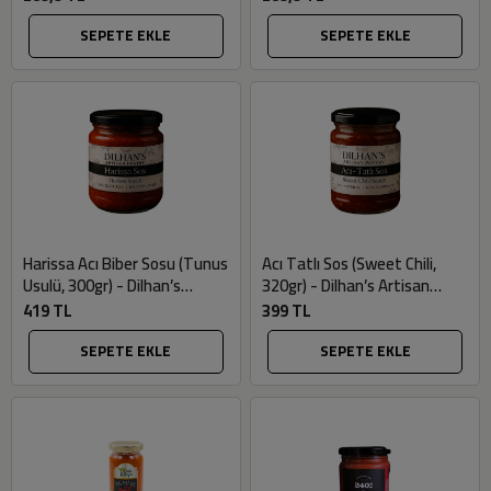
SEPETE EKLE
SEPETE EKLE
Harissa Acı Biber Sosu (Tunus
Acı Tatlı Sos (Sweet Chili,
Usulü, 300gr) - Dilhan’s
320gr) - Dilhan’s Artisan
Artisan Pantry
Pantry
419 TL
399 TL
SEPETE EKLE
SEPETE EKLE