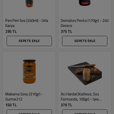
Peri Peri Sos (240ml) - Urla
Domates Pesto (170gr) - 240
Karya
Derece
295 TL
375 TL
SEPETE EKLE
SEPETE EKLE
Makarna Sosu (310gr) -
Acı Hardal (Katkısız, Sos
Gurme212
Formunda, 100gr) - İyisi
Organik
150 TL
370 TL