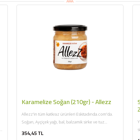
Karamelize Soğan (210gr) - Allezz
Z
Allezz'in tüm katkısız ürünleri Eskitadında.com'da.
Y
Soğan, Ayçiçek yağı, bal, balzamik sirke ve tuz
k
s
kullanılarak kısık ateşte 2...
354,45 TL
e