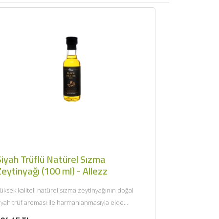
Siyah Trüflü Natürel Sızma
eytinyağı (100 ml) - Allezz
üksek kaliteli natürel sızma zeytinyağının doğal
iyah trüf aroması ile harmanlanmasıyla elde
dilmiştir. Bergama’nın kadim topraklarından, 100...