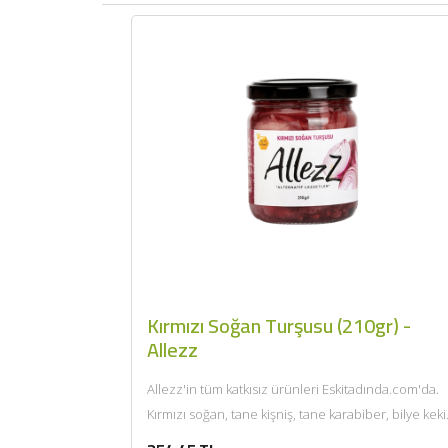
Kırmızı Soğan Turşusu (210gr) -
Allezz
Allezz'in tüm katkısız ürünleri Eskitadında.com'da.
Kırmızı soğan, tane kişniş, tane karabiber, bilye keki
(top kekik), bal, deniz...