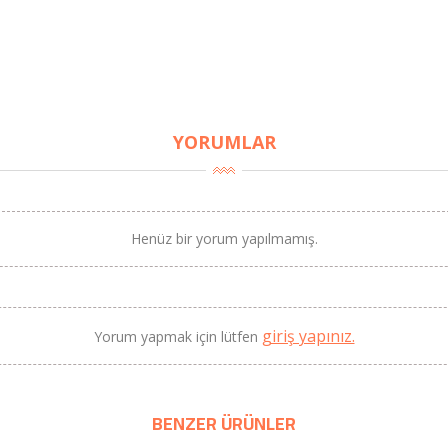
YORUMLAR
BU HAFTANIN PLANLI İNDİRİMİ
Henüz bir yorum yapılmamış.
2690,00 TL
Kaan Olgun Hasat
2071,30 TL
Naturel Sızma Zeytinyağı
(5lt, Soğuk Sıkım) - Bilgem
giriş yapınız.
Yorum yapmak için lütfen
Zeytincilik
SEPETE EKLE
BENZER ÜRÜNLER