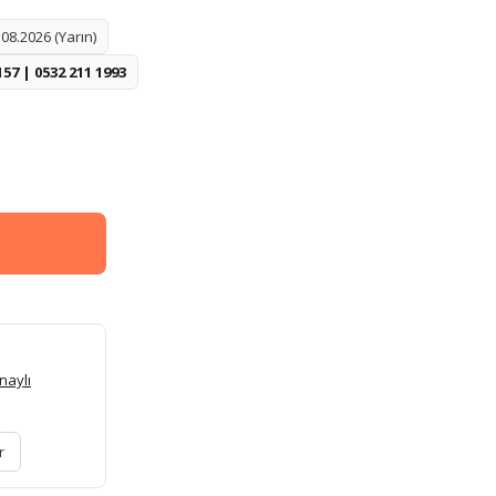
08.2026 (Yarın)
157 | 0532 211 1993
naylı
r