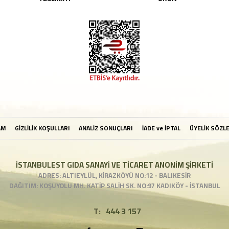
AM
GİZLİLİK KOŞULLARI
ANALİZ SONUÇLARI
İADE ve İPTAL
ÜYELİK SÖZL
İSTANBULEST GIDA SANAYİ VE TİCARET ANONİM ŞİRKETİ
ADRES: ALTIEYLÜL, KİRAZKÖYÜ NO:12 - BALIKESİR
DAĞITIM: KOŞUYOLU MH. KATİP SALİH SK. NO:97 KADIKÖY - İSTANBUL
T:
444 3 157