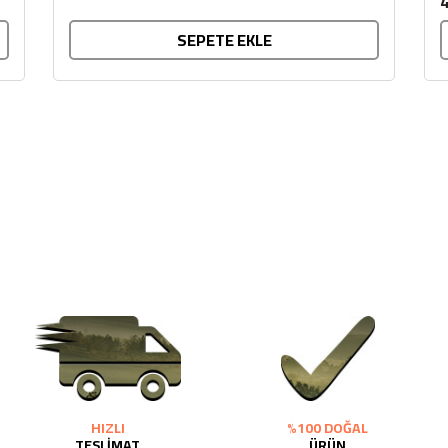
4
SEPETE EKLE
HIZLI
%100 DOĞAL
TESLİMAT
ÜRÜN