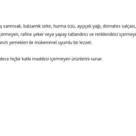
arımsak, balzamik sirke, hurma özü, ayçiçek yağı, domates salçası, tu
meyen, rafine şeker veya yapay tatlandırıcı ve renklendirici içermeyen
brunch yemekleri ile mükemmel uyumlu bir lezzet.
adece hiçbir katkı maddesi içermeyen ürünlerini sunar.