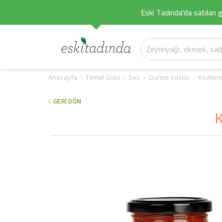
Eski Tadında'da satılan g
Anasayfa
Temel Gıda
Sos
Gurme Soslar
Közlenm
GERİ DÖN
K