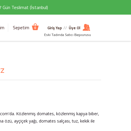
 7 Gün Teslimat (İstanbul)
şim
Sepetim
Giriş Yap
//
Üye Ol
0
Eski Tadında Satıcı Başvurusu
zz
nda.com'da. Közlenmiş domates, közlenmiş kapya biber,
 özü, ayçiçek yağı, domates salçası, tuz, kekik ile