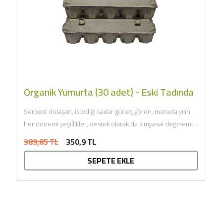
Organik Yumurta (30 adet) - Eski Tadında
Serbest dolaşan, istediği kadar güneş gören, merada yılın
her dönemi yeşillikler, destek olarak da kimyasal değmemiş
organik...
389,85 TL
350,9 TL
SEPETE EKLE