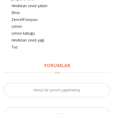
Hindistan cevizi şekeri
Elma
Zencefil turşusu
Limon
Limon kabuğu
×
Hindistan cevizi yağı
BU HAFTANIN PLANLI İNDİRİMİ
Tuz
2690,00 TL
Kaan Olgun Hasat
2071,30 TL
Naturel Sızma
YORUMLAR
Zeytinyağı (5lt, Soğuk
Sıkım) - Bilgem
Zeytincilik
Henüz bir yorum yapılmamış.
SEPETE EKLE