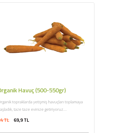
Organik Havuç (500-550gr)
rganik topraklarda yetişmiş havuçları toplamaya
aşladık, taze taze evinize getiriyoruz....
4 TL
69,9 TL