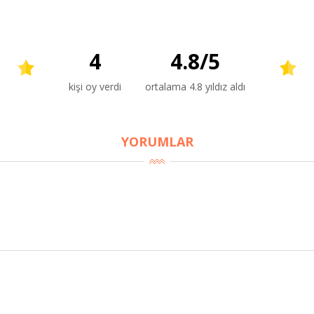
4
4.8
/
5
kişi oy verdi
ortalama 4.8 yıldız aldı
YORUMLAR
BU HAFTANIN PLANLI İNDİRİMİ