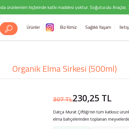
ıda ürünlerinim hiçbirinde katkı maddesi yoktur. Soğutuculu Araçlar,
Ürünler
Biz Kimiz
Sağlıklı Yaşam
İleti
Organik Elma Sirkesi (500ml)
230,25 TL
307 TL
Datça Murat Çiftliği'nin tüm katkısız ürü
elma bahçelerinden toplanan meyvelerden 