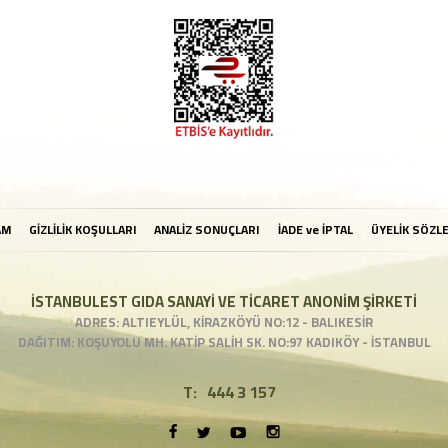
AM
GİZLİLİK KOŞULLARI
ANALİZ SONUÇLARI
İADE ve İPTAL
ÜYELİK SÖZL
İSTANBULEST GIDA SANAYİ VE TİCARET ANONİM ŞİRKETİ
ADRES: ALTIEYLÜL, KİRAZKÖYÜ NO:12 - BALIKESİR
DAĞITIM: KOŞUYOLU MH. KATİP SALİH SK. NO:97 KADIKÖY - İSTANBUL
T:
444 3 157