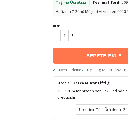
Taşıma Ücretsiz
Teslimat Tarihi:
09.
Haftanın 7 Günü Müşteri Hizmetleri
444 3 
ADET
-
1
+
SEPETE EKLE
Güvenli ödeme
10 yıldır güvenilir alışveriş
Üretici, Datça Murat Çiftliği
19.02.2024 tarihinden beri Eski Tadında
o
üreticisidir.
Üreticinin Tüm Ürünlerini Gö