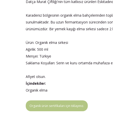
Datça Murat Çiftliği'nin tüm katkısız ürünleri Eskitadı
Karadeniz bölgesinin organik elma bahçelerinden topl
sunulmaktadır. Bu uzun fermantasyon sürecinden sonra 
ürünümüzdür. Bir yemek kaşığı elma sirkesi sadece 2 kal
Ürün: Organik elma sirkesi
Ağırlık: 500 ml
Menşei: Türkiye
Saklama Koşulları: Serin ve kuru ortamda muhafaza ed
Afiyet olsun.
İçindekiler:
Organik elma
Organik ürün sertifikaları için tıklayınız.