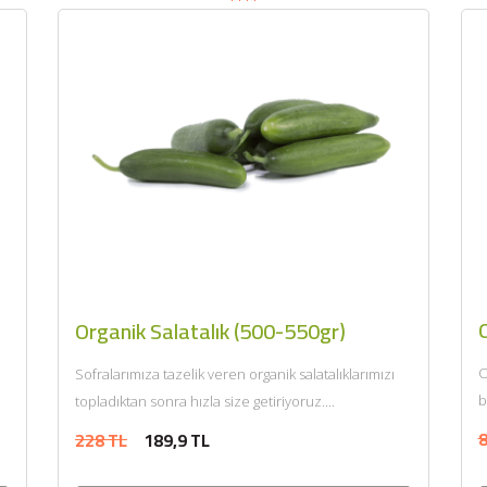
Organik Salatalık (500-550gr)
O
Sofralarımıza tazelik veren organik salatalıklarımızı
b
topladıktan sonra hızla size getiriyoruz....
8
228 TL
189,9 TL