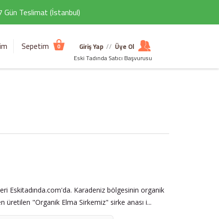
 7 Gün Teslimat (İstanbul)
şim
Sepetim
Giriş Yap
//
Üye Ol
0
Eski Tadında Satıcı Başvurusu
nleri Eskitadında.com'da. Karadeniz bölgesinin organik
üretilen "Organik Elma Sirkemiz" sirke anası i...