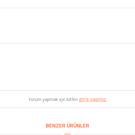
2690,00 TL
Kaan Olgun Hasat
2071,30 TL
Naturel Sızma Zeytinyağı
(5lt, Soğuk Sıkım) - Bilgem
Zeytincilik
SEPETE EKLE
giriş yapınız.
Yorum yapmak için lütfen
BENZER ÜRÜNLER