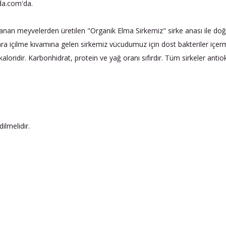
nda.com'da.
anan meyvelerden üretilen "Organik Elma Sirkemiz" sirke anası ile do
içilme kıvamına gelen sirkemiz vücudumuz için dost bakteriler içermes
oridir. Karbonhidrat, protein ve yağ oranı sıfırdır. Tüm sirkeler antiok
ilmelidir.