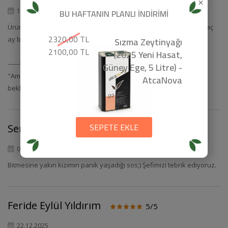
×
BU HAFTANIN PLANLI İNDİRİMİ
19.03.2026
Ürünü açmadığım sürece orijinal ambalajı ile ; buzdolabında bir kaç
2320,00 TL
Sızma Zeytinyağı
ay bekleyebilir mi ?
2100,00 TL
(2025 Yeni Hasat,
------Yanıt------
Güney Ege, 5 Litre) -
"Ambalaj üzerindeki son kullanım tarihine kadar buzdolabında
AtcaNova
bekletebilirsiniz. Teşekkürler. Eski Tadında"
SEPETE EKLE
Seniz DeLaire Tan
5/5
01.03.2026
Bitmesine yakın kızımın panik yaşadığı sos;) Şefimizi tebrik ediyoruz.
Feride Eylül Yıldırım
5/5
22.12.2025