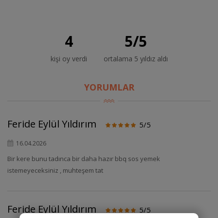
4
5
/
5
kişi oy verdi
ortalama 5 yıldız aldı
YORUMLAR
Feride Eylül Yıldırım
5/5
16.04.2026
Bir kere bunu tadınca bir daha hazır bbq sos yemek
istemeyeceksiniz , muhteşem tat
Feride Eylül Yıldırım
5/5