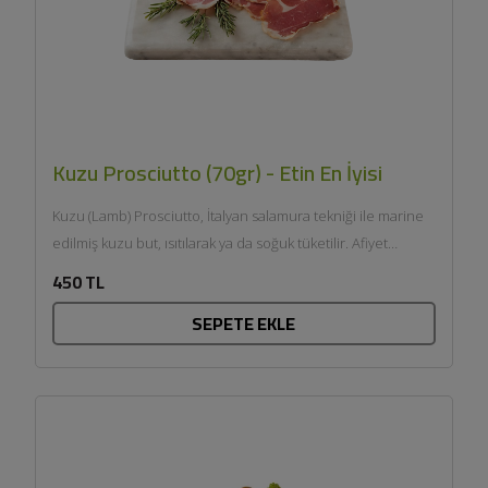
Kuzu Prosciutto (70gr) - Etin En İyisi
Kuzu (Lamb) Prosciutto, İtalyan salamura tekniği ile marine
edilmiş kuzu but, ısıtılarak ya da soğuk tüketilir. Afiyet
olsun....
450 TL
SEPETE EKLE