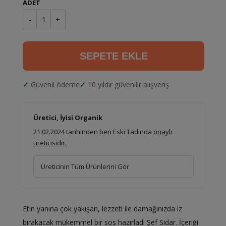
ADET
-
1
+
SEPETE EKLE
Güvenli ödeme
10 yıldır güvenilir alışveriş
Üretici, İyisi Organik
21.02.2024 tarihinden beri Eski Tadında
onaylı
üreticisidir.
Üreticinin Tüm Ürünlerini Gör
Etin yanına çok yakışan, lezzeti ile damağınızda iz
bırakacak mükemmel bir sos hazırladı Şef Sidar. İçeriği