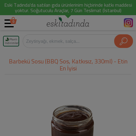
Eski Tadında'da satılan gıda ürünlerinim hiçbirinde katkı maddesi
yoktur. Soğutuculu Araçlar, 7 Gün Teslimat (İstanbul)
0
Planlı
İndirimler
Barbekü Sosu (BBQ Sos, Katkısız, 330ml) - Etin
En İyisi