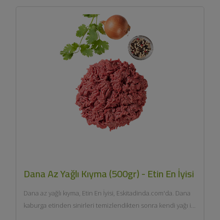
Dana Az Yağlı Kıyma (500gr) - Etin En İyisi
Dana az yağlı kıyma, Etin En İyisi, Eskitadinda.com'da. Dana
kaburga etinden sinirleri temizlendikten sonra kendi yağı ile
çift...