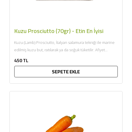
Kuzu Prosciutto (70gr) - Etin En İyisi
Kuzu (Lamb) Prosciutto, İtalyan salamura tekniği ile marine
edilmiş kuzu but, ısıtılarak ya da soğuk tüketilir. Afiyet
olsun....
450 TL
SEPETE EKLE