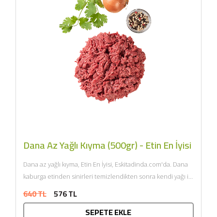
Dana Az Yağlı Kıyma (500gr) - Etin En İyisi
Dana az yağlı kıyma, Etin En İyisi, Eskitadinda.com'da. Dana
kaburga etinden sinirleri temizlendikten sonra kendi yağı ile
çift...
640 TL
576 TL
SEPETE EKLE