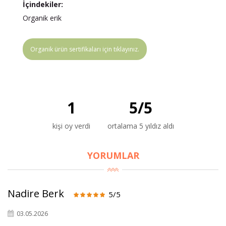
İçindekiler:
Organik erik
Organik ürün sertifikaları için tıklayınız.
1
5
/
5
kişi oy verdi
ortalama 5 yıldız aldı
YORUMLAR
Nadire Berk
5/5
×
03.05.2026