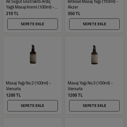
Ak Söğüt Ekstraktlı Ardıç
Bitkisel Masaj Yağı (150ml) -
Yağlı Masaj Kremi (100ml) -
Akzer
Akzer
210 TL
350 TL
SEPETE EKLE
SEPETE EKLE
Masaj Yağı No:2 (100ml) -
Masaj Yağı No:3 (100ml) -
Vienurla
Vienurla
1200 TL
1200 TL
SEPETE EKLE
SEPETE EKLE