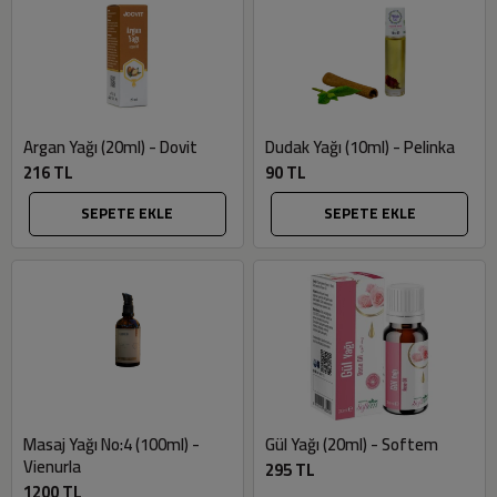
Argan Yağı (20ml) - Dovit
Dudak Yağı (10ml) - Pelinka
216 TL
90 TL
SEPETE EKLE
SEPETE EKLE
Masaj Yağı No:4 (100ml) -
Gül Yağı (20ml) - Softem
Vienurla
295 TL
1200 TL