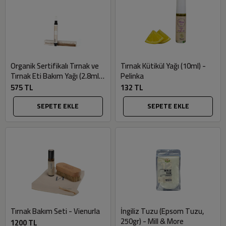
Organik Sertifikalı Tırnak ve
Tırnak Kütikül Yağı (10ml) -
Tırnak Eti Bakım Yağı (2.8ml)
Pelinka
- Bionaturca
575 TL
132 TL
SEPETE EKLE
SEPETE EKLE
Tırnak Bakım Seti - Vienurla
İngiliz Tuzu (Epsom Tuzu,
250gr) - Mill & More
1200 TL