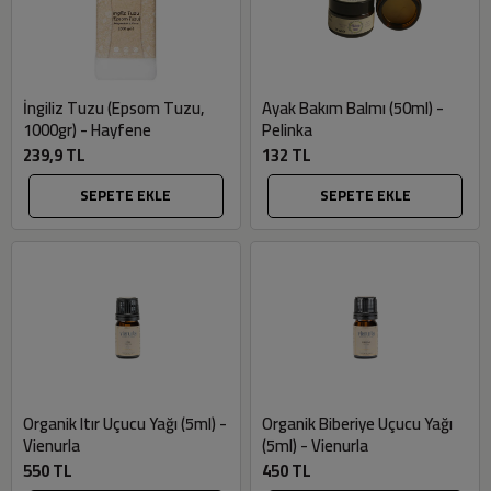
İngiliz Tuzu (Epsom Tuzu,
Ayak Bakım Balmı (50ml) -
1000gr) - Hayfene
Pelinka
239,9 TL
132 TL
SEPETE EKLE
SEPETE EKLE
Organik Itır Uçucu Yağı (5ml) -
Organik Biberiye Uçucu Yağı
Vienurla
(5ml) - Vienurla
550 TL
450 TL