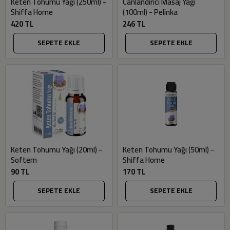
Keten Tohumu Yağı (250ml) -
Canlandırıcı Masaj Yağı
Shiffa Home
(100ml) - Pelinka
420 TL
246 TL
SEPETE EKLE
SEPETE EKLE
Keten Tohumu Yağı (20ml) -
Keten Tohumu Yağı (50ml) -
Softem
Shiffa Home
90 TL
170 TL
SEPETE EKLE
SEPETE EKLE