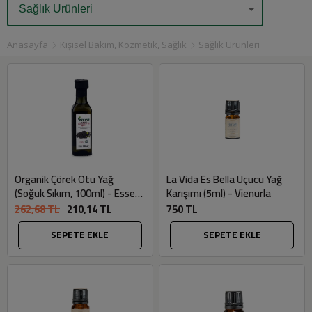
Anasayfa
Kişisel Bakım, Kozmetik, Sağlık
Sağlık Ürünleri
Organik Çörek Otu Yağ
La Vida Es Bella Uçucu Yağ
(Soğuk Sıkım, 100ml) - Essen
Karışımı (5ml) - Vienurla
Organik
262,68 TL
210,14 TL
750 TL
SEPETE EKLE
SEPETE EKLE