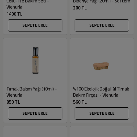
Cellu-lite Bakım Seti -
Biberiye Yağı (20ml) - Softem
Vienurla
200 TL
1400 TL
SEPETE EKLE
SEPETE EKLE
Tırnak Bakım Yağı (10ml) -
%100 Ekolojik Doğal Kıl Tırnak
Vienurla
Bakım Fırçası - Vienurla
850 TL
560 TL
SEPETE EKLE
SEPETE EKLE