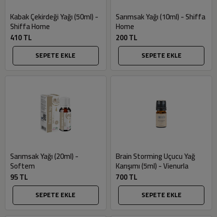
Kabak Çekirdeği Yağı (50ml) -
Sarımsak Yağı (10ml) - Shiffa
Shiffa Home
Home
410 TL
200 TL
SEPETE EKLE
SEPETE EKLE
Sarımsak Yağı (20ml) -
Brain Storming Uçucu Yağ
Softem
Karışımı (5ml) - Vienurla
95 TL
700 TL
SEPETE EKLE
SEPETE EKLE