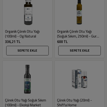
Organik Çörek Otu Yağı
Organik Çörek Otu Yağı
(100ml) - Og Natural
(Soğuk Sıkım, 250ml) - Gurme
Market
336,21 TL
600 TL
SEPETE EKLE
SEPETE EKLE
Çörek Otu Yağı Soğuk Sıkım
Çörek Otu Yağı (20ml) -
(100ml) - Ekoloji Market
Shiffa Home