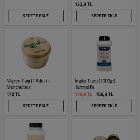
122,9 TL
SEPETE EKLE
SEPETE EKLE
Migren Taşı (1 Adet) -
İngiliz Tuzu (1000gr) -
Mentholbox
Karmalife
170 TL
179,9 TL
159,9 TL
SEPETE EKLE
SEPETE EKLE