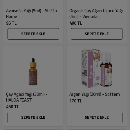
Aynısefa Yağı (5ml) - Shiffa
Organik Çay Ağacı Uçucu Yağı
Home
(5ml) - Vienurla
95 TL
400 TL
SEPETE EKLE
SEPETE EKLE
Çay Ağacı Yağı (30ml) -
Argan Yağı (20ml) - Softem
HALOA FEAST
170 TL
450 TL
SEPETE EKLE
SEPETE EKLE