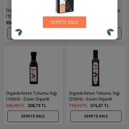
Organik Çay Ağacı Uçucu Yağı
Organik Keten Tohumu Yağı
(10ml) - Vienurla
(Soğuk Sıkım, 100ml) - Vafi
SEPETE EKLE
650 TL
300 TL
SEPETE EKLE
SEPETE EKLE
Organik Keten Tohumu Yağı
Organik Keten Tohumu Yağı
(100ml) - Essen Organik
(250ml) - Essen Organik
385,99 TL
308,79 TL
718,34 TL
574,67 TL
SEPETE EKLE
SEPETE EKLE