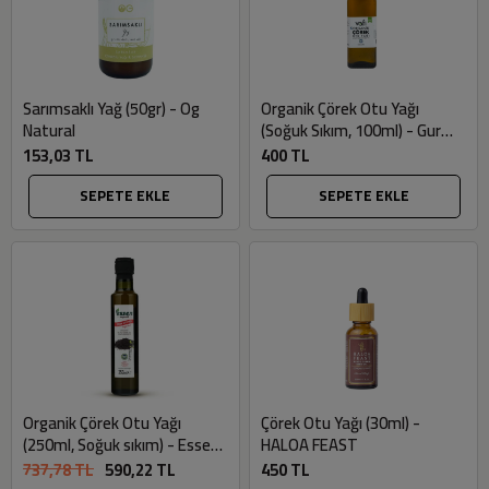
Sarımsaklı Yağ (50gr) - Og
Organik Çörek Otu Yağı
Natural
(Soğuk Sıkım, 100ml) - Gurme
Market
153,03 TL
400 TL
SEPETE EKLE
SEPETE EKLE
Organik Çörek Otu Yağı
Çörek Otu Yağı (30ml) -
(250ml, Soğuk sıkım) - Essen
HALOA FEAST
Organik
737,78 TL
590,22 TL
450 TL