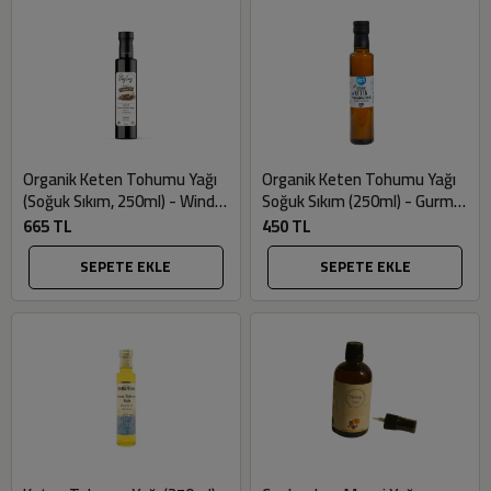
Organik Keten Tohumu Yağı
Organik Keten Tohumu Yağı
(Soğuk Sıkım, 250ml) - Windy
Soğuk Sıkım (250ml) - Gurme
Valley
Market
665 TL
450 TL
SEPETE EKLE
SEPETE EKLE