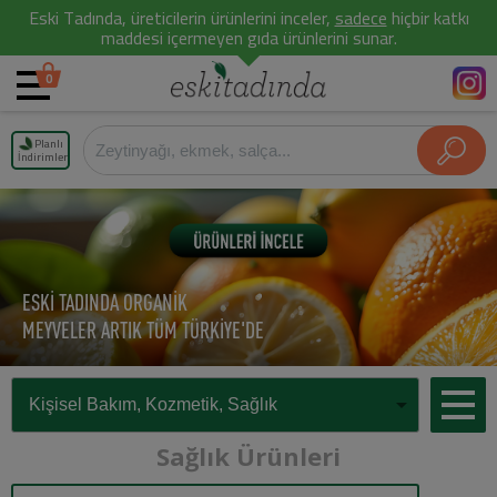
Eski Tadında, üreticilerin ürünlerini inceler,
sadece
hiçbir katkı
maddesi içermeyen gıda ürünlerini sunar.
0
Planlı
İndirimler
ESKİ TADINDA ORGANİK
MEYVELER ARTIK TÜM TÜRKİYE'DE
Sağlık Ürünleri