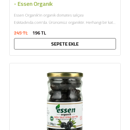
- Essen Organik
Essen Organik'in organik domates salçası
Eskitadında.com'da. Ürünümüz organiktir. Herhangi bir katkı
maddesi ve kimyasal içermemektedir. Tarım Bakanlığı
245 TL
196 TL
onaylıdır. ECOCERT...
SEPETE EKLE