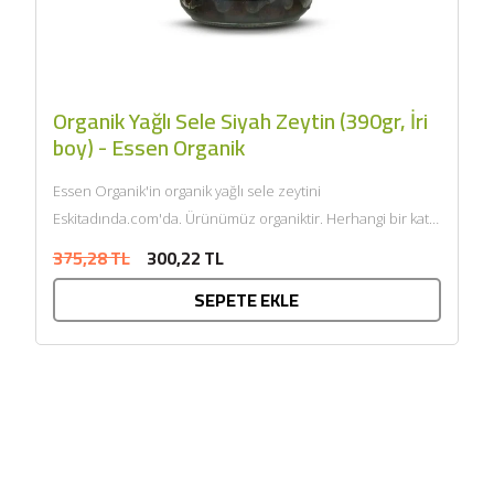
Organik Yağlı Sele Siyah Zeytin (390gr, İri
boy) - Essen Organik
Essen Organik'in organik yağlı sele zeytini
Eskitadında.com'da. Ürünümüz organiktir. Herhangi bir katkı
maddesi ve kimyasal içermemektedir. Tarım Bakanlığı
375,28 TL
300,22 TL
onaylıdır. ECOCERT tarafından...
SEPETE EKLE