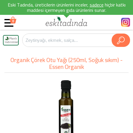
Eski Tadında, üreticilerin ürünlerini inceler,
sadece
hiçbir katkı
maddesi içermeyen gıda ürünlerini sunar.
0
Planlı
İndirimler
Organik Çörek Otu Yağı (250ml, Soğuk sıkım) -
Essen Organik