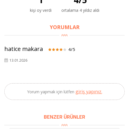
kişi oy verdi
ortalama 4 yıldız aldı
YORUMLAR
×
BU HAFTANIN PLANLI İNDİRİMİ
hatice makara
4/5
2690,00 TL
Kaan Olgun Hasat
13.01.2026
2071,30 TL
Naturel Sızma
Zeytinyağı (5lt, Soğuk
Sıkım) - Bilgem
Zeytincilik
giriş yapınız.
Yorum yapmak için lütfen
SEPETE EKLE
BENZER ÜRÜNLER