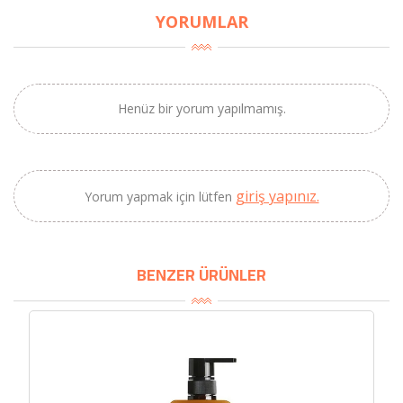
YORUMLAR
Henüz bir yorum yapılmamış.
giriş yapınız.
Yorum yapmak için lütfen
×
BU HAFTANIN PLANLI İNDİRİMİ
BENZER ÜRÜNLER
2320,00 TL
Sızma Zeytinyağı
2100,00 TL
(2025 Yeni Hasat,
Güney Ege, 5 Litre) -
AtcaNova