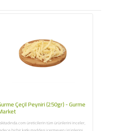
Gurme Çeçil Peyniri (250gr) - Gurme
Market
skitadında.com üreticilerin tüm ürünlerini inceler,
adece hiçbir katkı maddesi içermeyen ürünlerini