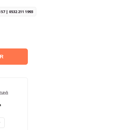
157 | 0532 211 1993
ER
naylı
a
r