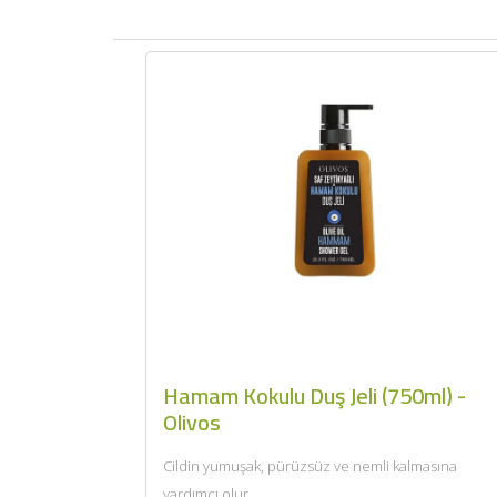
Hamam Kokulu Duş Jeli (750ml) -
Olivos
Cildin yumuşak, pürüzsüz ve nemli kalmasına
yardımcı olur....