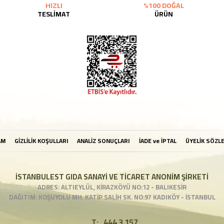
HIZLI
%100 DOĞAL
TESLİMAT
ÜRÜN
AM
GİZLİLİK KOŞULLARI
ANALİZ SONUÇLARI
İADE ve İPTAL
ÜYELİK SÖZL
İSTANBULEST GIDA SANAYİ VE TİCARET ANONİM ŞİRKETİ
ADRES: ALTIEYLÜL, KİRAZKÖYÜ NO:12 - BALIKESİR
DAĞITIM: KOŞUYOLU MH. KATİP SALİH SK. NO:97 KADIKÖY - İSTANBUL
T:
444 3 157