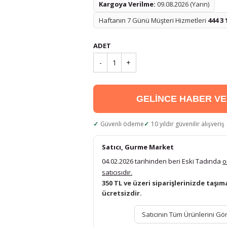
Kargoya Verilme:
09.08.2026 (Yarın)
Haftanın 7 Günü Müşteri Hizmetleri
444 3 
ADET
-
1
+
GELİNCE HABER V
Güvenli ödeme
10 yıldır güvenilir alışveriş
Satıcı, Gurme Market
04.02.2026 tarihinden beri Eski Tadında
o
satıcısıdır.
350 TL ve üzeri siparişlerinizde taşım
ücretsizdir.
Satıcının Tüm Ürünlerini Gö