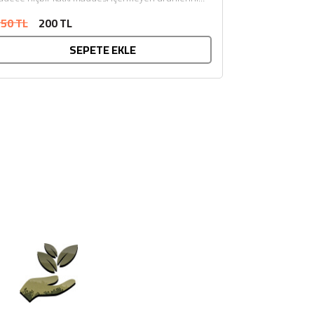
sunar. Afiyet olsun....
50 TL
200 TL
SEPETE EKLE