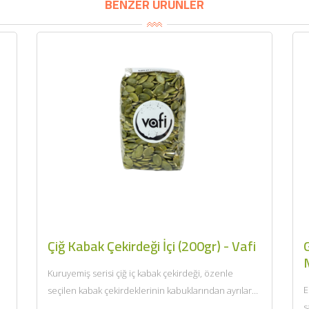
BU HAFTANIN PLANLI İNDİRİMİ
BENZER ÜRÜNLER
2690,00 TL
Kaan Olgun Hasat
2071,30 TL
Naturel Sızma Zeytinyağı
(5lt, Soğuk Sıkım) - Bilgem
Zeytincilik
SEPETE EKLE
Çiğ Kabak Çekirdeği İçi (200gr) - Vafi
Kuruyemiş serisi çiğ iç kabak çekirdeği, özenle
E
seçilen kabak çekirdeklerinin kabuklarından ayrılarak
s
doğal haliyle sunulmasıyla hazırlanır. Kendine...