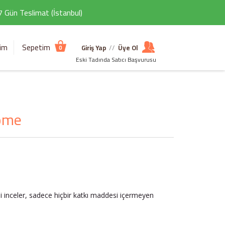
 7 Gün Teslimat (İstanbul)
şim
Sepetim
Giriş Yap
//
Üye Ol
0
Eski Tadında Satıcı Başvurusu
Home
ni inceler, sadece hiçbir katkı maddesi içermeyen