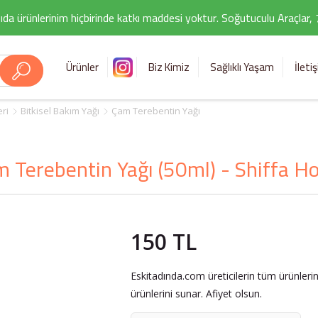
ıda ürünlerinim hiçbirinde katkı maddesi yoktur. Soğutuculu Araçlar,
Ürünler
Biz Kimiz
Sağlıklı Yaşam
İleti
eri
Bitkisel Bakım Yağı
Çam Terebentin Yağı
 Terebentin Yağı (50ml) - Shiffa 
150 TL
Eskitadında.com üreticilerin tüm ürünleri
ürünlerini sunar. Afiyet olsun.