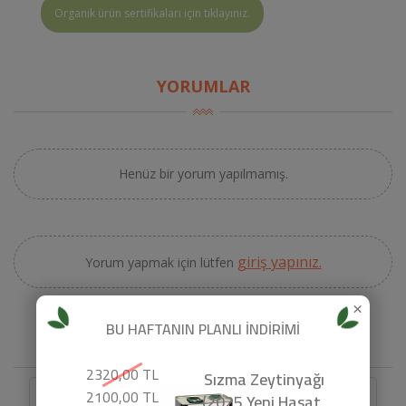
Organik ürün sertifikaları için tıklayınız.
YORUMLAR
Henüz bir yorum yapılmamış.
giriş yapınız.
Yorum yapmak için lütfen
×
BU HAFTANIN PLANLI İNDİRİMİ
BENZER ÜRÜNLER
2320,00 TL
Sızma Zeytinyağı
2100,00 TL
(2025 Yeni Hasat,