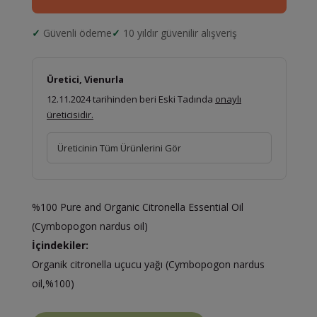
Güvenli ödeme
10 yıldır güvenilir alışveriş
Üretici, Vienurla
12.11.2024 tarihinden beri Eski Tadında
onaylı
üreticisidir.
Üreticinin Tüm Ürünlerini Gör
%100 Pure and Organic Citronella Essential Oil
(Cymbopogon nardus oil)
İçindekiler:
Organik citronella uçucu yağı (Cymbopogon nardus
oil,%100)