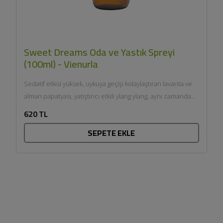
Sweet Dreams Oda ve Yastık Spreyi
(100ml) - Vienurla
Sedatif etkisi yüksek, uykuya geçişi kolaylaştıran lavanta ve
alman papatyası, yatıştırıcı etkili ylang ylang, aynı zamanda
meditasyon...
620 TL
SEPETE EKLE