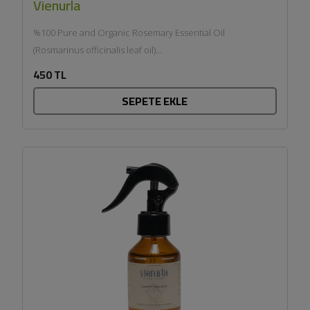
Vienurla
%100 Pure and Organic Rosemary Essential Oil
(Rosmarinus officinalis leaf oil)...
450 TL
SEPETE EKLE