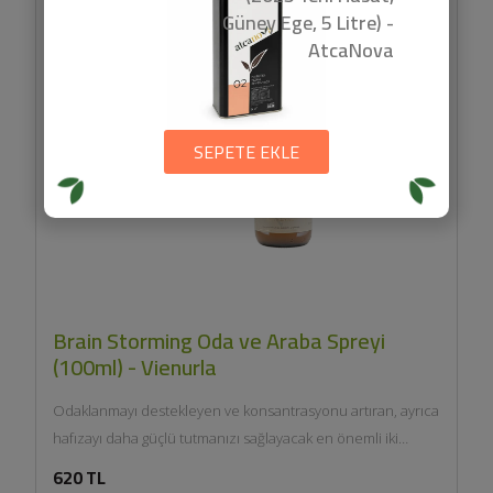
Güney Ege, 5 Litre) -
AtcaNova
SEPETE EKLE
Brain Storming Oda ve Araba Spreyi
(100ml) - Vienurla
Odaklanmayı destekleyen ve konsantrasyonu artıran, ayrıca
hafızayı daha güçlü tutmanızı sağlayacak en önemli iki
uçucu yağ olan...
620 TL