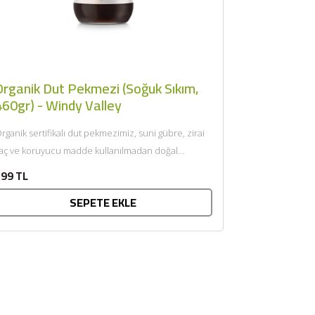
Organik Dut Pekmezi (Soğuk Sıkım,
460gr) - Windy Valley
rganik sertifikalı dut pekmezimiz, suni gübre, zirai
laç ve koruyucu madde kullanılmadan doğal
rtamında, organik tarıma uygun...
99 TL
SEPETE EKLE