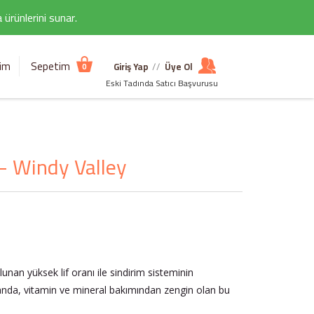
ürünlerini sunar.
şim
Sepetim
Giriş Yap
//
Üye Ol
0
Eski Tadında Satıcı Başvurusu
- Windy Valley
nan yüksek lif oranı ile sindirim sisteminin
nda, vitamin ve mineral bakımından zengin olan bu