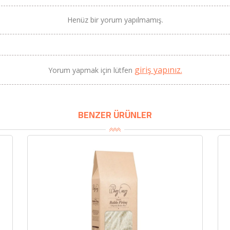
Henüz bir yorum yapılmamış.
BU HAFTANIN PLANLI İNDİRİMİ
giriş yapınız.
Yorum yapmak için lütfen
2320,00 TL
Sızma Zeytinyağı (2025
2100,00 TL
Yeni Hasat, Güney Ege, 5
Litre) - AtcaNova
BENZER ÜRÜNLER
SEPETE EKLE