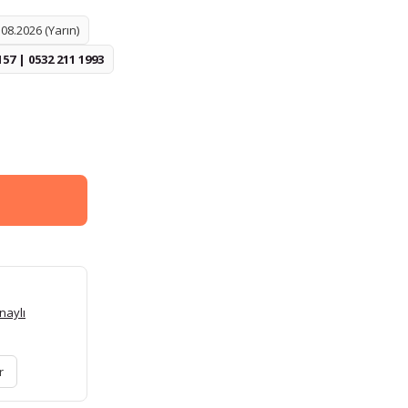
08.2026 (Yarın)
157 | 0532 211 1993
naylı
r