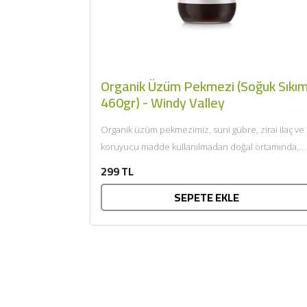
Organik Üzüm Pekmezi (Soğuk Sıkım
460gr) - Windy Valley
Organik üzüm pekmezimiz, suni gübre, zirai ilaç ve
koruyucu madde kullanılmadan doğal ortamında,
organik tarıma uygun şekilde...
299 TL
SEPETE EKLE