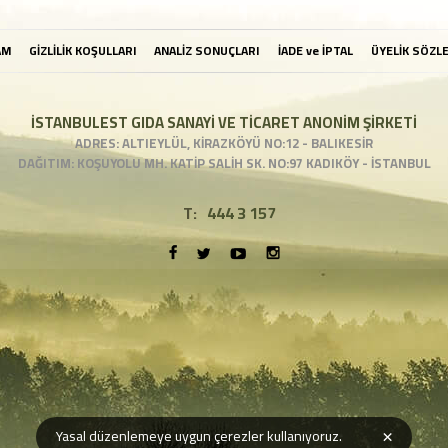
AM
GİZLİLİK KOŞULLARI
ANALİZ SONUÇLARI
İADE ve İPTAL
ÜYELİK SÖZL
İSTANBULEST GIDA SANAYİ VE TİCARET ANONİM ŞİRKETİ
ADRES: ALTIEYLÜL, KİRAZKÖYÜ NO:12 - BALIKESİR
DAĞITIM: KOŞUYOLU MH. KATİP SALİH SK. NO:97 KADIKÖY - İSTANBUL
T:
444 3 157
×
Yasal düzenlemeye uygun çerezler kullanıyoruz.