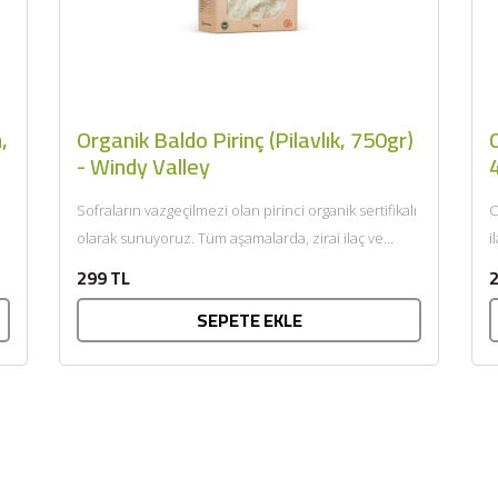
,
Organik Baldo Pirinç (Pilavlık, 750gr)
- Windy Valley
Sofraların vazgeçilmezi olan pirinci organik sertifikalı
O
olarak sunuyoruz. Tüm aşamalarda, zirai ilaç ve
i
koruyucu madde kullanılmadan doğal ortamında,...
o
299 TL
2
SEPETE EKLE