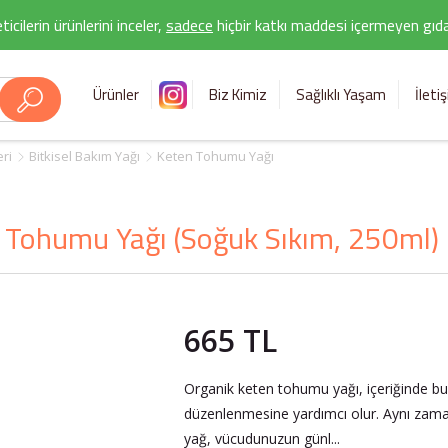
icilerin ürünlerini inceler,
sadece
hiçbir katkı maddesi içermeyen gıda 
Ürünler
Biz Kimiz
Sağlıklı Yaşam
İleti
eri
Bitkisel Bakım Yağı
Keten Tohumu Yağı
 Tohumu Yağı (Soğuk Sıkım, 250ml) 
665 TL
Organik keten tohumu yağı, içeriğinde bulu
düzenlenmesine yardımcı olur. Aynı zama
yağ, vücudunuzun günl...