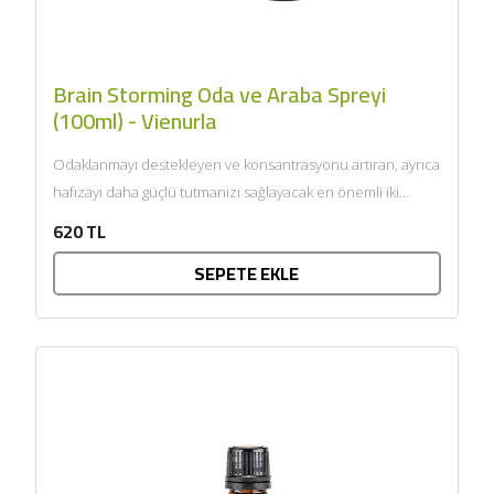
Brain Storming Oda ve Araba Spreyi
(100ml) - Vienurla
Odaklanmayı destekleyen ve konsantrasyonu artıran, ayrıca
hafızayı daha güçlü tutmanızı sağlayacak en önemli iki
uçucu yağ olan...
620 TL
SEPETE EKLE