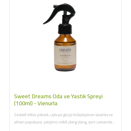
Sweet Dreams Oda ve Yastık Spreyi
(100ml) - Vienurla
Sedatif etkisi yüksek, uykuya geçişi kolaylaştıran lavanta ve
alman papatyası, yatıştırıcı etkili ylang ylang, aynı zamanda
meditasyon...