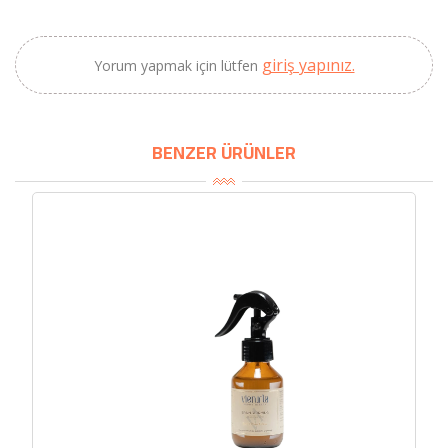
×
BU HAFTANIN PLANLI İNDİRİMİ
giriş yapınız.
Yorum yapmak için lütfen
2690,00 TL
Kaan Olgun Hasat
2071,30 TL
Naturel Sızma
Zeytinyağı (5lt, Soğuk
BENZER ÜRÜNLER
Sıkım) - Bilgem
Zeytincilik
SEPETE EKLE