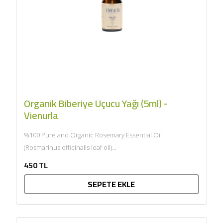
Organik Biberiye Uçucu Yağı (5ml) -
Vienurla
%100 Pure and Organic Rosemary Essential Oil
(Rosmarinus officinalis leaf oil)...
450 TL
SEPETE EKLE