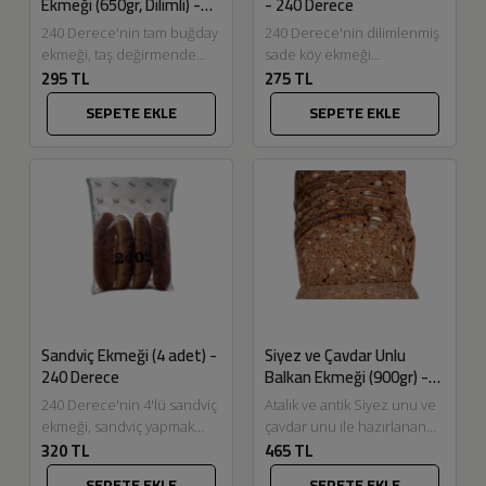
Ekmeği (650gr, Dilimli) -
- 240 Derece
240 Derece
240 Derece'nin tam buğday
240 Derece'nin dilimlenmiş
ekmeği, taş değirmende
sade köy ekmeği
295 TL
275 TL
öğütülmüş tam buğday unu
Eskitadinda.com'da. Taş
ve ekşi maya ile
değirmende öğütülmüş
SEPETE EKLE
SEPETE EKLE
hazırlanmaktadır.
buğday ve tam buğday unu
Eskitadında.com'da,
karışımı ve...
üreticilerin...
Sandviç Ekmeği (4 adet) -
Siyez ve Çavdar Unlu
240 Derece
Balkan Ekmeği (900gr) -
240 Derece
240 Derece'nin 4'lü sandviç
Atalık ve antik Siyez unu ve
ekmeği, sandviç yapmak
çavdar unu ile hazırlanan
320 TL
465 TL
istediğinizde renklendirici,
240 Derece'nin Balkan
koruyucu, nem tutucu vb.
ekmeği, içerisindeki keten
SEPETE EKLE
SEPETE EKLE