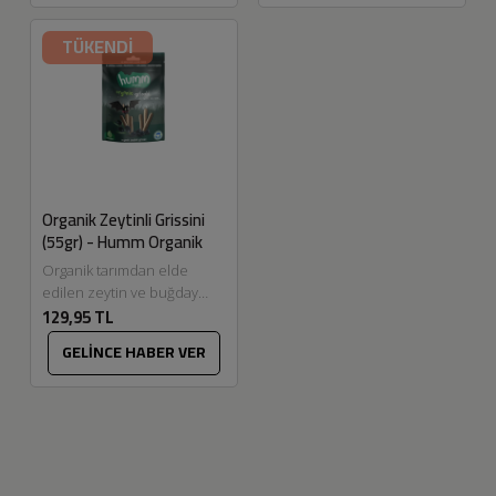
Unu ile hamur işlerinizi...
alternatif...
TÜKENDİ
Organik Zeytinli Grissini
(55gr) - Humm Organik
Organik tarımdan elde
edilen zeytin ve buğday
129,95 TL
unu ile hazırlanmış bu
grissini, katkı maddesi
GELİNCE HABER VER
içermeyen yapısıyla hem...