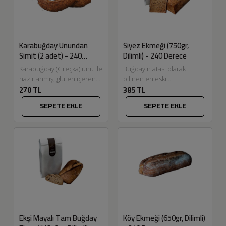
Karabuğday Unundan
Siyez Ekmeği (750gr,
Simit (2 adet) - 240
Dilimli) - 240 Derece
Derece
Karabuğday (Greçka) unu ile
Buğdayın atası olarak
hazırlanmış, gluten içeren
bilinen en eski
270 TL
385 TL
bir ham madde içermeyen
buğdaylardan biri olan
240 Derece'nin susamlı
Siyez buğdayları on bin yıllık
SEPETE EKLE
SEPETE EKLE
simiti Eskitadında.com'da.
geçmişi ve değişmeyen...
Karabuğday...
Ekşi Mayalı Tam Buğday
Köy Ekmeği (650gr, Dilimli)