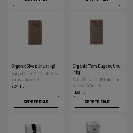
katkı maddesi içermeyen
tohumu,...
iyi...
Organik Siyez Unu (1kg)
Organik Tam Buğday Unu
(1kg)
Datça Murat Çiftliği'nin tüm
katkısız ürünleri
Datça Murat Çiftliği'nin tüm
224 TL
Eskitadında.com'da.
katkısız ürünleri
168 TL
Kastamonu İhsangazi
Eskitadında.com'da. Organik
ilçesinin atalık
sertifika koşulları altında
SEPETE EKLE
SEPETE EKLE
tohumlarından üretilen
Doğu ve Güneydoğu
Siyez buğdaylarının
Anadolu coğrafyasına ait
geleneksel yöntemlerden
buğdaylardan...
olan...