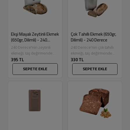
Ekşi Mayalı Zeytinli Ekmek
Çok Tahıllı Ekmek (650gr,
(650gr, Dilimli) - 240
Dilimli) - 240 Derece
Derece
240 Derece'nin zeytinli
240 Derece'nin çok tahıllı
ekmeği, taş değirmende
ekmeği, taş değirmende
395 TL
330 TL
öğütülmüş tam buğday unu,
öğütülmüş tam buğday ve
ekşi maya, siyah zeytin,
çavdar unu karışımı, ekşi
SEPETE EKLE
SEPETE EKLE
kekik ve limon...
maya, ay...