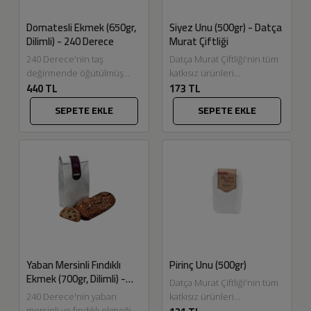
Domatesli Ekmek (650gr,
Siyez Unu (500gr) - Datça
Dilimli) - 240 Derece
Murat Çiftliği
240 Derece'nin taş
Datça Murat Çiftliği'nin tüm
değirmende öğütülmüş
katkısız ürünleri
440 TL
173 TL
buğday ve tam buğday unu,
Eskitadında.com'da. Afiyet
ekşi maya, kurutulmuş
olsun....
SEPETE EKLE
SEPETE EKLE
domates ve taze biberiye...
Yaban Mersinli Fındıklı
Pirinç Unu (500gr)
Ekmek (700gr, Dilimli) -
Datça Murat Çiftliği'nin tüm
240 Derece
240 Derece'nin yaban
katkısız ürünleri
mersinli ve fındıklı ekmeği
Eskitadında.com'da. Pirinç