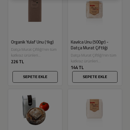
Organik Yulaf Unu (1kg)
Kavılca Unu (500gr) -
Datça Murat Çiftliği
Datça Murat Çiftliği'nin tüm
katkısız ürünleri
Datça Murat Çiftliği'nin tüm
226 TL
Eskitadında.com'da. Yulaf
katkısız ürünleri
144 TL
unu, içerdiği yüksek lif
Eskitadında.com'da. Afiyet
dolayısıyla bağırsakların
olsun....
SEPETE EKLE
SEPETE EKLE
çalışmasına yardımcı olur.
Yulaf,...