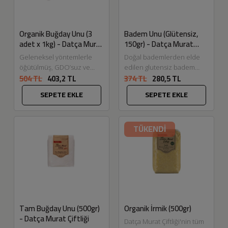
Organik Buğday Unu (3
Badem Unu (Glütensiz,
adet x 1kg) - Datça Murat
150gr) - Datça Murat
Çiftliği
Çiftliği
Geleneksel yöntemlerle
Doğal bademlerden elde
öğütülmüş, GDO’suz ve
edilen glutensiz badem
504 TL
403,2 TL
374 TL
280,5 TL
katkısız yerli buğdaylardan
unu; katkısız yapısı ve yoğun
elde edilen bu organik
aromasıyla sağlıklı tarifler
SEPETE EKLE
SEPETE EKLE
buğday unu, evinizde
için ideal bir...
doğal, sağlıklı...
TÜKENDİ
Tam Buğday Unu (500gr)
Organik İrmik (500gr)
- Datça Murat Çiftliği
Datça Murat Çiftliği'nin tüm