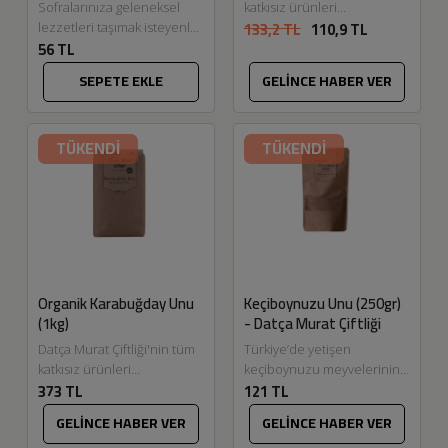
Sofralarınıza geleneksel
katkısız ürünleri
133,2 TL
110,9 TL
lezzetleri taşımak isteyenler
Eskitadında.com'da. Durum
56 TL
için ideal, sağlıklı ve doğal
buğdayının ıslatıp
bir un alternatifi sunuyoruz:
kurutulmasından sonra
SEPETE EKLE
GELİNCE HABER VER
Tam buğday unu....
geleneksel yöntemlerle
öğütülmesiyle elde edilen
organik...
TÜKENDİ
TÜKENDİ
Organik Karabuğday Unu
Keçiboynuzu Unu (250gr)
(1kg)
- Datça Murat Çiftliği
Datça Murat Çiftliği'nin tüm
Türkiye’de yetişen
katkısız ürünleri
keçiboynuzu meyvelerinin
373 TL
121 TL
Eskitadında.com'da.
öğütülmesiyle elde edilen
Oldukça faydalı ve besleyici
bu ürün, tatlılara ve hamur
GELİNCE HABER VER
GELİNCE HABER VER
olan Organik Karabuğday
işlerine şeker içermeyen bir