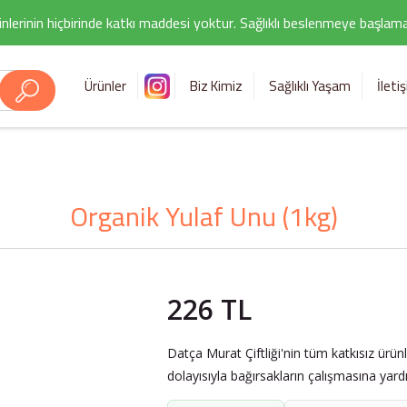
nlerinin hiçbirinde katkı maddesi yoktur. Sağlıklı beslenmeye başlamak i
Ürünler
Biz Kimiz
Sağlıklı Yaşam
İleti
Organik Yulaf Unu (1kg)
226 TL
Datça Murat Çiftliği'nin tüm katkısız ürünl
dolayısıyla bağırsakların çalışmasına yardı