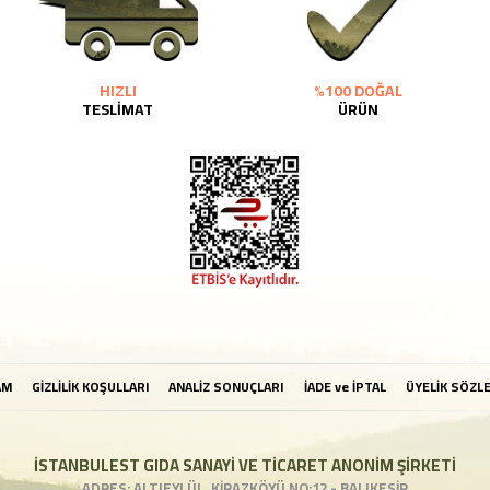
HIZLI
%100 DOĞAL
TESLİMAT
ÜRÜN
AM
GİZLİLİK KOŞULLARI
ANALİZ SONUÇLARI
İADE ve İPTAL
ÜYELİK SÖZL
İSTANBULEST GIDA SANAYİ VE TİCARET ANONİM ŞİRKETİ
ADRES: ALTIEYLÜL, KİRAZKÖYÜ NO:12 - BALIKESİR