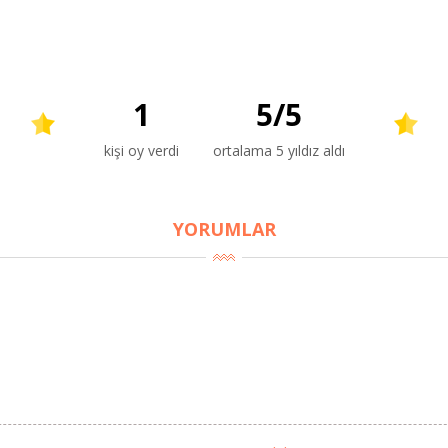
1
5
/
5
kişi oy verdi
ortalama 5 yıldız aldı
YORUMLAR
BU HAFTANIN PLANLI İNDİRİMİ
2320,00 TL
Sızma Zeytinyağı (2025
2100,00 TL
Yeni Hasat, Güney Ege, 5
Litre) - AtcaNova
SEPETE EKLE