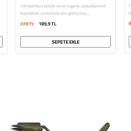
O
Sofralarımıza tazelik veren organik salatalıklarımızı
b
topladıktan sonra hızla size getiriyoruz....
8
228 TL
189,9 TL
SEPETE EKLE