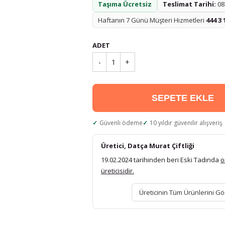
Taşıma Ücretsiz
Teslimat Tarihi:
08.
Haftanın 7 Günü Müşteri Hizmetleri
444 3 
ADET
-
1
+
SEPETE EKLE
Güvenli ödeme
10 yıldır güvenilir alışveriş
Üretici, Datça Murat Çiftliği
19.02.2024 tarihinden beri Eski Tadında
o
üreticisidir.
Üreticinin Tüm Ürünlerini Gö