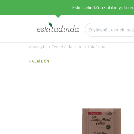
Eski Tadında'da satılan gıda ürü
Anasayfa
Temel Gıda
Un
Yulaf Unu
GERİ DÖN