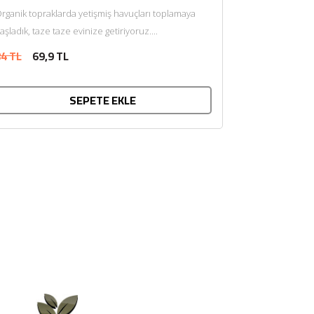
rganik topraklarda yetişmiş havuçları toplamaya
aşladık, taze taze evinize getiriyoruz....
4 TL
69,9 TL
SEPETE EKLE