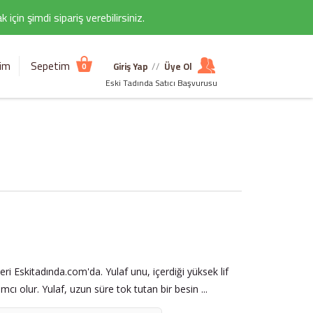
çin şimdi sipariş verebilirsiniz.
şim
Sepetim
Giriş Yap
//
Üye Ol
0
Eski Tadında Satıcı Başvurusu
eri Eskitadında.com'da. Yulaf unu, içerdiği yüksek lif
mcı olur. Yulaf, uzun süre tok tutan bir besin ...