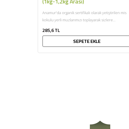
(1kg-1,2kg Arası)
Anamur'da organik sertifikalı olarak yetiştirilen mis
kokulu yerli muzlarımızı toplayarak sizlere
getiriyoruz....
285,6 TL
SEPETE EKLE