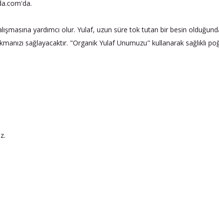
nda.com'da.
n çalışmasına yardımcı olur. Yulaf, uzun süre tok tutan bir besin olduğu
kmanızı sağlayacaktır. "Organik Yulaf Unumuzu" kullanarak sağlıklı poğaç
z.