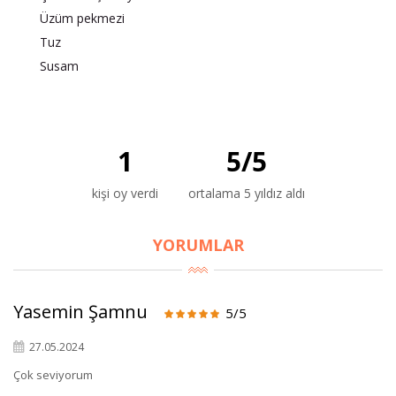
Üzüm pekmezi
Tuz
Susam
1
5
/
5
×
BU HAFTANIN PLANLI İNDİRİMİ
kişi oy verdi
ortalama 5 yıldız aldı
2690,00 TL
Kaan Olgun Hasat
YORUMLAR
2071,30 TL
Naturel Sızma
Zeytinyağı (5lt, Soğuk
Sıkım) - Bilgem
Yasemin Şamnu
5/5
Zeytincilik
27.05.2024
Çok seviyorum
SEPETE EKLE