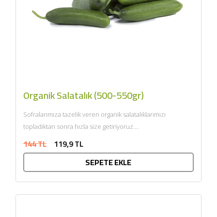
Organik Salatalık (500-550gr)
Sofralarımıza tazelik veren organik salatalıklarımızı
topladıktan sonra hızla size getiriyoruz....
144 TL
119,9 TL
SEPETE EKLE