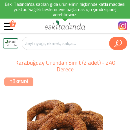
Eski Tadında'da satılan gıda ürünlerinin hiçbirinde katkı maddesi
yoktur. Sağlıklı beslenmeye başlamak için şimdi sipariş
verebilirsiniz.
0
Planlı
İndirimler
Karabuğday Unundan Simit (2 adet) - 240
Derece
TÜKENDİ