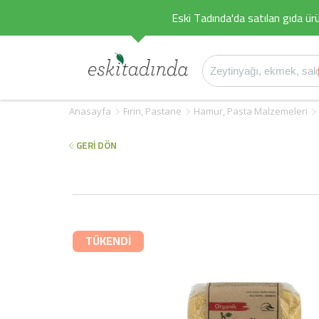
Eski Tadında'da satılan gıda ürü
Anasayfa
Fırın, Pastane
Hamur, Pasta Malzemeleri
GERİ DÖN
TÜKENDİ