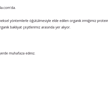
nda.com'da.
neksel yöntemlerle öğütülmesiyle elde edilen organik irmiğimiz prote
ganik bakliyat çeşitlerimiz arasında yer alıyor.
r yerde muhafaza ediniz.