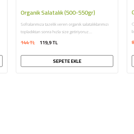
Organik Salatalık (500-550gr)
O
Sofralarımıza tazelik veren organik salatalıklarımızı
b
topladıktan sonra hızla size getiriyoruz....
8
144 TL
119,9 TL
SEPETE EKLE