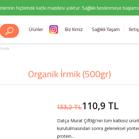
nlerinin hiçbirinde katkı maddesi yoktur. Sağlıklı beslenmeye başlamak i
Ürünler
Biz Kimiz
Sağlıklı Yaşam
İleti
İrmik
Organik İrmik (500gr)
110,9 TL
133,2 TL
Datça Murat Çiftliği'nin tüm katkısız ürü
kurutulmasından sonra geleneksel yöntem
protein...