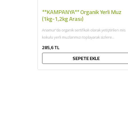
**KAMPANYA** Organik Yerli Muz
(1kg-1,2kg Arası)
Anamur'da organik sertifikalı olarak yetiştirilen mis
kokulu yerli muzlarımızı toplayarak sizlere
getiriyoruz....
285,6 TL
SEPETE EKLE