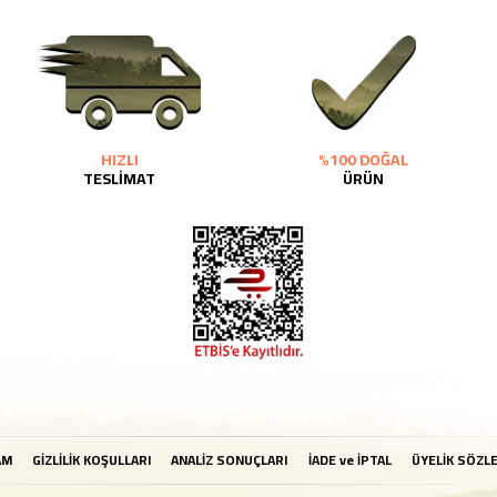
HIZLI
%100 DOĞAL
TESLİMAT
ÜRÜN
AM
GİZLİLİK KOŞULLARI
ANALİZ SONUÇLARI
İADE ve İPTAL
ÜYELİK SÖZL