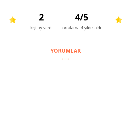
2
4
/
5
kişi oy verdi
ortalama 4 yıldız aldı
YORUMLAR
BU HAFTANIN PLANLI İNDİRİMİ
2690,00 TL
Kaan Olgun Hasat
2071,30 TL
Naturel Sızma Zeytinyağı
(5lt, Soğuk Sıkım) - Bilgem
Zeytincilik
SEPETE EKLE