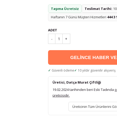
Taşıma Ücretsiz
Teslimat Tarihi:
10.
Haftanın 7 Günü Müşteri Hizmetleri
444 3 
ADET
-
1
+
GELİNCE HABER V
Güvenli ödeme
10 yıldır güvenilir alışveriş
Üretici, Datça Murat Çiftliği
19.02.2024 tarihinden beri Eski Tadında
o
üreticisidir.
Üreticinin Tüm Ürünlerini Gö