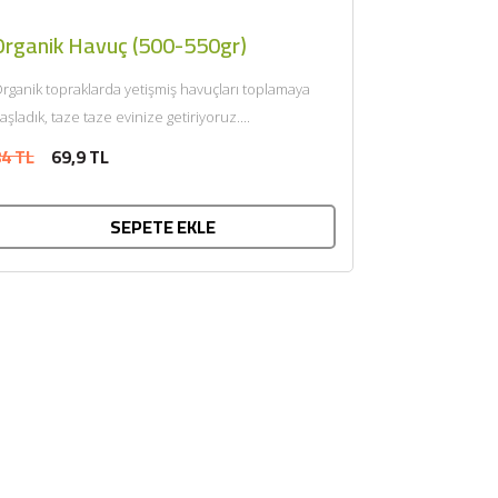
Organik Havuç (500-550gr)
rganik topraklarda yetişmiş havuçları toplamaya
aşladık, taze taze evinize getiriyoruz....
4 TL
69,9 TL
SEPETE EKLE