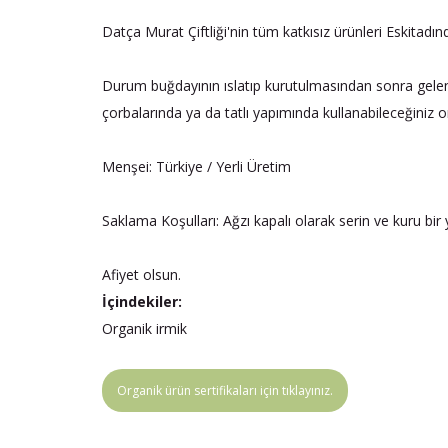
Datça Murat Çiftliği'nin tüm katkısız ürünleri Eskitadı
Durum buğdayının ıslatıp kurutulmasından sonra gele
çorbalarında ya da tatlı yapımında kullanabileceğiniz or
Menşei: Türkiye / Yerli Üretim
Saklama Koşulları: Ağzı kapalı olarak serin ve kuru bi
Afiyet olsun.
İçindekiler:
Organik irmik
Organik ürün sertifikaları için tıklayınız.