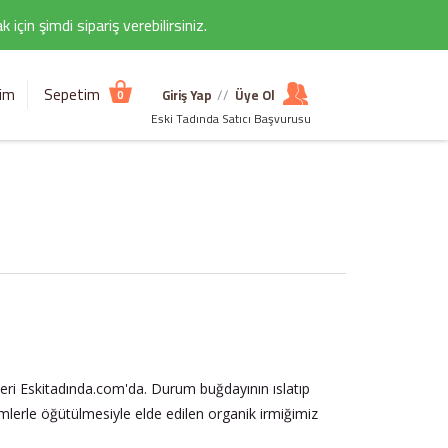
çin şimdi sipariş verebilirsiniz.
şim
Sepetim
Giriş Yap
//
Üye Ol
0
Eski Tadında Satıcı Başvurusu
nleri Eskitadında.com'da. Durum buğdayının ıslatıp
lerle öğütülmesiyle elde edilen organik irmiğimiz