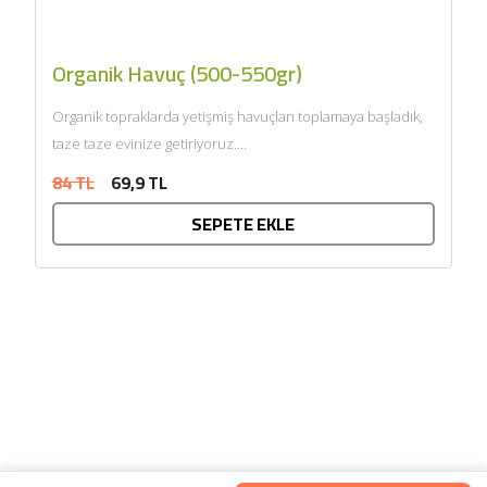
Organik Havuç (500-550gr)
Organik topraklarda yetişmiş havuçları toplamaya başladık,
taze taze evinize getiriyoruz....
84 TL
69,9 TL
SEPETE EKLE