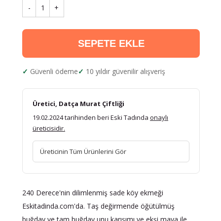
-
1
+
SEPETE EKLE
Güvenli ödeme
10 yıldır güvenilir alışveriş
Üretici, Datça Murat Çiftliği
19.02.2024 tarihinden beri Eski Tadında
onaylı
üreticisidir.
Üreticinin Tüm Ürünlerini Gör
240 Derece'nin dilimlenmiş sade köy ekmeği
Eskitadinda.com'da. Taş değirmende öğütülmüş
buğday ve tam buğday unu karışımı ve ekşi maya ile