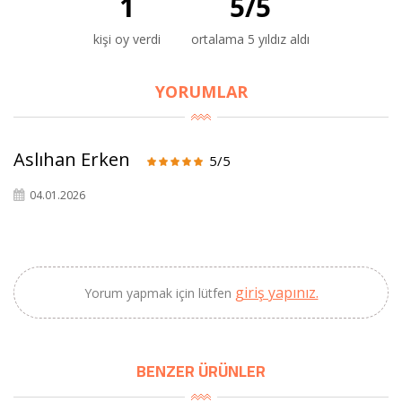
1
5
/
5
kişi oy verdi
ortalama 5 yıldız aldı
×
YORUMLAR
BU HAFTANIN PLANLI İNDİRİMİ
2320,00 TL
Sızma Zeytinyağı
Aslıhan Erken
2100,00 TL
5/5
(2025 Yeni Hasat,
Güney Ege, 5 Litre) -
04.01.2026
AtcaNova
giriş yapınız.
SEPETE EKLE
Yorum yapmak için lütfen
BENZER ÜRÜNLER