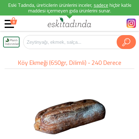
Eski Tadında, üreticilerin ürünlerini inceler,
sadece
hiçbir katkı
maddesi içermeyen gıda ürünlerini sunar.
0
Planlı
İndirimler
Köy Ekmeği (650gr, Dilimli) - 240 Derece