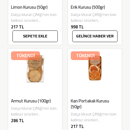
Limon Kurusu (50gr)
Erik Kurusu (500gr)
Datça Murat Çiftliği'nin tüm
Datça Murat Çiftliği'nin tüm
katkısız ürünleri
katkısız ürünleri
217 TL
998 TL
Eskitadında.com'da.
Eskitadında.com'da. Afyon
Adana'dan gelen limon
bölgesinin atalık
SEPETE EKLE
GELİNCE HABER VER
kurularımızı aroma, renk
ağaçlarından hasat edilen
veya koku verici olarak
eriklerden geleneksel
kullanabileceğiniz...
yöntemlerle kurutularak
TÜKENDİ
TÜKENDİ
elde...
Armut Kurusu (100gr)
Kan Portakalı Kurusu
(50gr)
Datça Murat Çiftliği'nin tüm
katkısız ürünleri
Datça Murat Çiftliği'nin tüm
286 TL
Eskitadında.com'da. Armut
katkısız ürünleri
217 TL
Kurusu 100gr. Afiyet olsun....
Eskitadında.com'da.