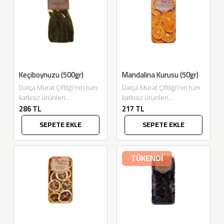
Keçiboynuzu (500gr)
Mandalina Kurusu (50gr)
Datça Murat Çiftliği'nin tüm
Datça Murat Çiftliği'nin tüm
katkısız ürünleri
katkısız ürünleri
286 TL
217 TL
Eskitadında.com'da. Doğada
Eskitadında.com'da.
kendi kendine yetişen
Mevsiminde toplanan
SEPETE EKLE
SEPETE EKLE
ağaçların meyvesinden
meşhur Bodrum
toplanılan "Keçiboynuzu
mandalinasının ince ince
Meyvemiz" en doğal...
dilimlendikten sonra
TÜKENDİ
güneşte kurutulmasıyla...