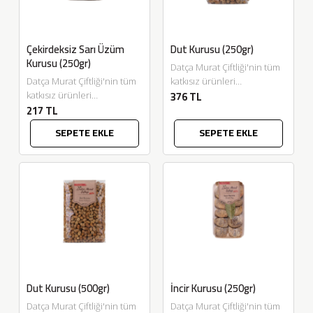
Çekirdeksiz Sarı Üzüm
Dut Kurusu (250gr)
Kurusu (250gr)
Datça Murat Çiftliği'nin tüm
Datça Murat Çiftliği'nin tüm
katkısız ürünleri
376 TL
katkısız ürünleri
Eskitadında.com'da.
217 TL
Eskitadında.com'da.
Benzersiz tadı ile Datça
Geleneksel yöntemlerle
Murat Çiftliği 250gr dut
SEPETE EKLE
SEPETE EKLE
gölgede kurutularak elde
kurusu. Afiyet olsun....
edilen "Çekirdeksiz Sarı
Üzüm Kurularımız" en...
Dut Kurusu (500gr)
İncir Kurusu (250gr)
Datça Murat Çiftliği'nin tüm
Datça Murat Çiftliği'nin tüm