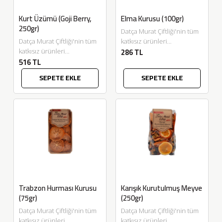
SEPETE EKLE
Kurt Üzümü (Goji Berry,
Elma Kurusu (100gr)
250gr)
Datça Murat Çiftliği'nin tüm
Datça Murat Çiftliği'nin tüm
katkısız ürünleri
286 TL
katkısız ürünleri
Eskitadında.com'da. Elma
516 TL
Eskitadında.com'da. Niğde
Kurusu 100gr. Afiyet olsun....
bölgesinde üretilen "Kurt
SEPETE EKLE
SEPETE EKLE
Üzümümüz" yerli üretim
olup en doğal hali...
Trabzon Hurması Kurusu
Karışık Kurutulmuş Meyve
(75gr)
(250gr)
Datça Murat Çiftliği'nin tüm
Datça Murat Çiftliği'nin tüm
katkısız ürünleri
katkısız ürünleri