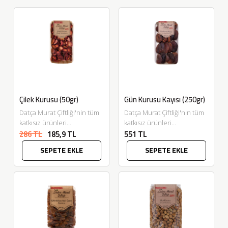
Çilek Kurusu (50gr)
Gün Kurusu Kayısı (250gr)
Datça Murat Çiftliği'nin tüm
Datça Murat Çiftliği'nin tüm
katkısız ürünleri
katkısız ürünleri
286 TL
185,9 TL
551 TL
Eskitadında.com'da. Yaz
Eskitadında.com'da.
meyvesi olan çileği her
Geleneksel yöntemlerle
SEPETE EKLE
SEPETE EKLE
mevsim tüketmek isterseniz
gölgede kurutularak elde
çilek kurumuzu büyük...
edilen "Gün Kurusu
Kayısılarımız" en doğal...