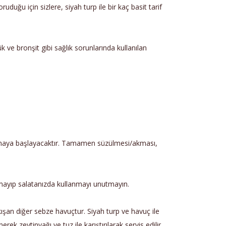
ruduğu için sizlere, siyah turp ile bir kaç basit tarif
ük ve bronşit gibi sağlık sorunlarında kullanılan
e akmaya başlayacaktır. Tamamen süzülmesi/akması,
tmayıp salatanızda kullanmayı unutmayın.
akışan diğer sebze havuçtur. Siyah turp ve havuç ile
erek zeytinyağı ve tuz ile karıştırılarak servis edilir.