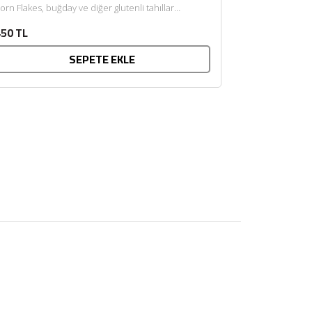
orn Flakes, buğday ve diğer glutenli tahıllar
×
ullanılmadan özel olarak üretilmiş...
50 TL
SEPETE EKLE