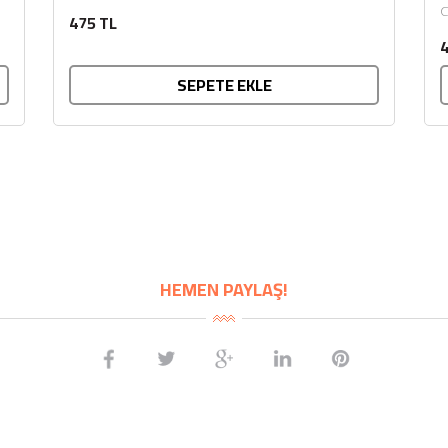
C
sunar. Afiyet olsun....
475 TL
k
4
BU HAFTANIN PLANLI İNDİRİMİ
SEPETE EKLE
2320,00 TL
Sızma Zeytinyağı (2025
2100,00 TL
Yeni Hasat, Güney Ege, 5
Litre) - AtcaNova
SEPETE EKLE
HEMEN PAYLAŞ!