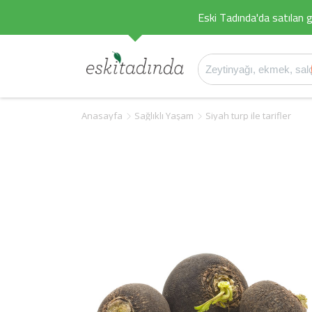
Eski Tadında'da satılan g
Anasayfa
Sağlıklı Yaşam
Siyah turp ile tarifler