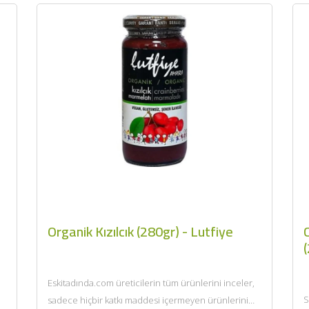
Organik Kızılcık (280gr) - Lutfiye
C
(
Eskitadında.com üreticilerin tüm ürünlerini inceler,
S
sadece hiçbir katkı maddesi içermeyen ürünlerini