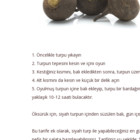
1. Öncelikle turpu yıkayın
2. Turpun tepesini kesin ve içini oyun
3. Kestiğiniz kısmını, balı ekledikten sonra, turpun üz
4. Alt kısmını da kesin ve küçük bir delik açın
5. Oyulmuş turpun içine balı ekleyip, turpu bir barda
yaklaşık 10-12 saati bulacaktır.
Öksürük için, siyah turpun içinden süzülen balı, gün 
Bu tarife ek olarak, siyah turp ile yapabileceğiniz en g
nefis bir salata hazırlayabilirsiniz. Tarifimiz şu şekilde: