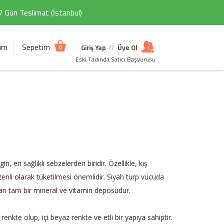
 7 Gün Teslimat (İstanbul)
şim
Sepetim
Giriş Yap
//
Üye Ol
0
Eski Tadında Satıcı Başvurusu
n, en sağlıklı sebzelerden biridir. Özellikle, kış
düzenli olarak tüketilmesi önemlidir. Siyah turp vücuda
an tam bir mineral ve vitamin deposudur.
renkte olup, içi beyaz renkte ve etli bir yapıya sahiptir.