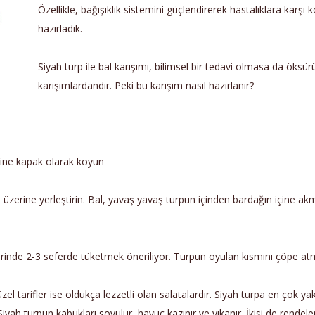
Özellikle, bağışıklık sistemini güçlendirerek hastalıklara karşı ko
hazırladık.
Siyah turp ile bal karışımı, bilimsel bir tedavi olmasa da öksür
karışımlardandır. Peki bu karışım nasıl hazırlanır?
erine kapak olarak koyun
ğın üzerine yerleştirin. Bal, yavaş yavaş turpun içinden bardağın için
içerinde 2-3 seferde tüketmek öneriliyor. Turpun oyulan kısmını çöpe a
üzel tarifler ise oldukça lezzetli olan salatalardır. Siyah turpa en çok y
 Siyah turpun kabukları soyulur, havuç kazınır ve yıkanır. İkisi de rendelen