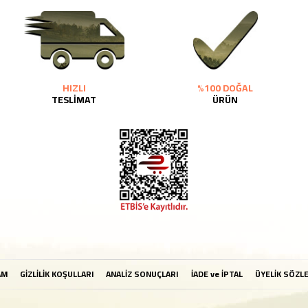
HIZLI
%100 DOĞAL
TESLİMAT
ÜRÜN
AM
GİZLİLİK KOŞULLARI
ANALİZ SONUÇLARI
İADE ve İPTAL
ÜYELİK SÖZL