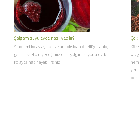
Şalgam suyu evde nasıl yapılır?
Çok 
Sindirimi kolaylaştıran ve antioksidan özelliğe sahip,
Kök 
geleneksel bir içeceğimiz olan şalgam suyunu evde
vazg
kolayca hazırlayabilirsiniz.
heme
yenil
besi