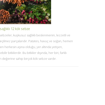
sağlıklı 12 kök sebze
sebzeler, kuşkusuz sağlıklı beslenmenin, lezzetli ve
eçilmez parçalarıdır. Patates, havuç ve soğan, hemen
n herkesin aşina olduğu, yer altında yetişen,
ebilir bitkilerdir. Bu bitkiler dışında, her biri, farklı
n değerine sahip birçok kök sebze vardır.