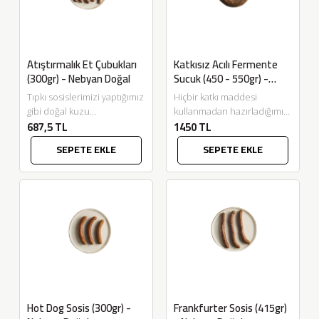
Atıştırmalık Et Çubukları
Katkısız Acılı Fermente
(300gr) - Nebyan Doğal
Sucuk (450 - 550gr) -
Nebyan Doğal
Tıpkı sosislerimizi yaptığımız
Hiçbir katkı maddesi
gibi doğal kuzu
kullanmadan hazırladığımız
687,5 TL
1450 TL
bağırsaklarının içine hiçbir
Fermente Sucuklarımızı bu
katkı maddesi kullanmadan
sefer baharatlı ve acılı
SEPETE EKLE
SEPETE EKLE
baharatlarla karıştırdığımız
olarak hazırladık! Nitrit yok, E
dana ve kuzu...
kodu...
Hot Dog Sosis (300gr) -
Frankfurter Sosis (415gr)