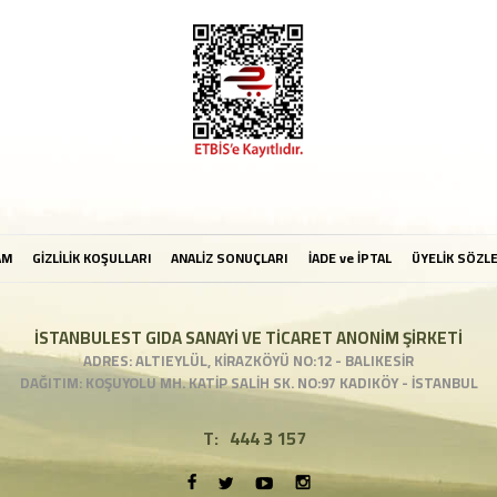
AM
GİZLİLİK KOŞULLARI
ANALİZ SONUÇLARI
İADE ve İPTAL
ÜYELİK SÖZL
İSTANBULEST GIDA SANAYİ VE TİCARET ANONİM ŞİRKETİ
ADRES: ALTIEYLÜL, KİRAZKÖYÜ NO:12 - BALIKESİR
DAĞITIM: KOŞUYOLU MH. KATİP SALİH SK. NO:97 KADIKÖY - İSTANBUL
T:
444 3 157