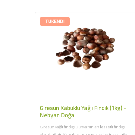
TÜKENDİ
Giresun Kabuklu Yağlı Fındık (1kg) -
Nebyan Doğal
Giresun yağlı fındığı Dünya’nın en lezzetli fındığı
olarak bilinir. Kış yaklaşınca yaylalardan inip sahile