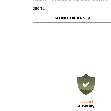
yakın fındık bahçelerinde...
280 TL
GELİNCE HABER VER
GÜVENLİ
ALIŞVERİŞ