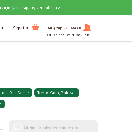
çin şimdi sipariş verebilirsiniz.
şim
Sepetim
Giriş Yap
//
Üye Ol
0
Eski Tadında Satıcı Başvurusu
ez, Bal, Soslar
Temel Gıda, Bakliyat
i