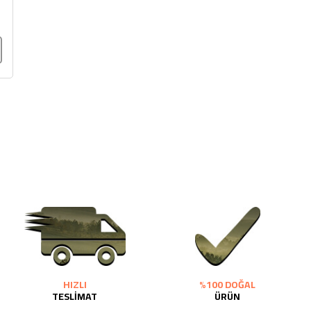
2320,00 TL
Sızma Zeytinyağı (2025
2100,00 TL
Yeni Hasat, Güney Ege, 5
Litre) - AtcaNova
SEPETE EKLE
HIZLI
%100 DOĞAL
TESLİMAT
ÜRÜN