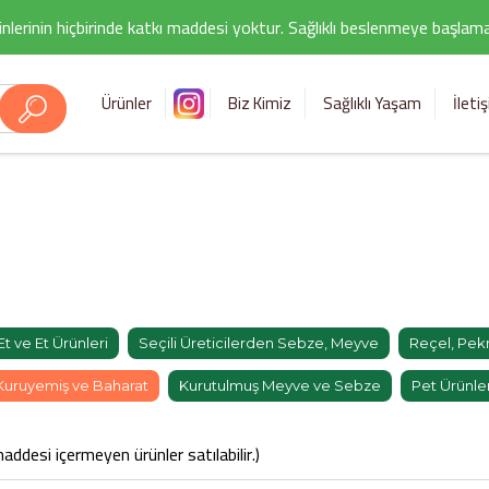
nlerinin hiçbirinde katkı maddesi yoktur. Sağlıklı beslenmeye başlamak i
Ürünler
Biz Kimiz
Sağlıklı Yaşam
İleti
Et ve Et Ürünleri
Seçili Üreticilerden Sebze, Meyve
Reçel, Pekm
Kuruyemiş ve Baharat
Kurutulmuş Meyve ve Sebze
Pet Ürünler
addesi içermeyen ürünler satılabilir.)