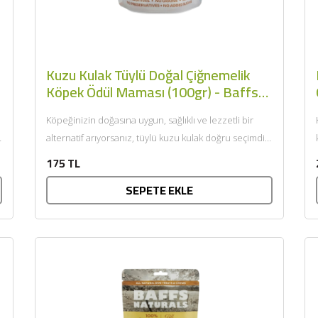
Kuzu Kulak Tüylü Doğal Çiğnemelik
Köpek Ödül Maması (100gr) - Baffs
Naturals
Köpeğinizin doğasına uygun, sağlıklı ve lezzetli bir
alternatif arıyorsanız, tüylü kuzu kulak doğru seçimdir.
Tek içerikli formülüyle...
175 TL
SEPETE EKLE
BU HAFTANIN PLANLI İNDİRİMİ
2690,00 TL
Kaan Olgun Hasat
2071,30 TL
Naturel Sızma Zeytinyağı
(5lt, Soğuk Sıkım) - Bilgem