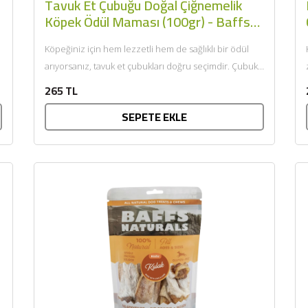
Tavuk Et Çubuğu Doğal Çiğnemelik
Köpek Ödül Maması (100gr) - Baffs
Naturals
Köpeğiniz için hem lezzetli hem de sağlıklı bir ödül
arıyorsanız, tavuk et çubukları doğru seçimdir. Çubuk
şeklinde...
265 TL
SEPETE EKLE