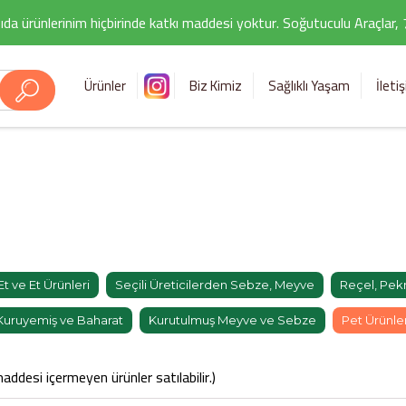
ıda ürünlerinim hiçbirinde katkı maddesi yoktur. Soğutuculu Araçlar,
Ürünler
Biz Kimiz
Sağlıklı Yaşam
İleti
Et ve Et Ürünleri
Seçili Üreticilerden Sebze, Meyve
Reçel, Pekm
Kuruyemiş ve Baharat
Kurutulmuş Meyve ve Sebze
Pet Ürünler
addesi içermeyen ürünler satılabilir.)