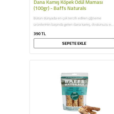
Dana Kamış Köpek Ödül Maması
(100gr) - Baffs Naturals
Bütün dünyada en çok tercih edilen çiğneme
ürünlerinin başında gelen dana kamış, dostunuzu en
uzun süre oyalayacak...
390 TL
SEPETE EKLE