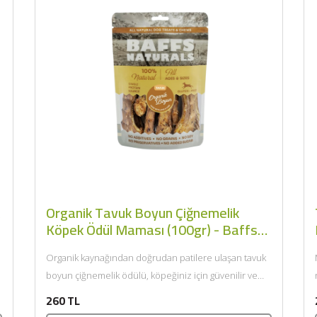
k
Organik Tavuk Boyun Çiğnemelik
Köpek Ödül Maması (100gr) - Baffs
Naturals
Organik kaynağından doğrudan patilere ulaşan tavuk
boyun çiğnemelik ödülü, köpeğiniz için güvenilir ve
besleyici bir seçenektir. Öne çıkan...
260 TL