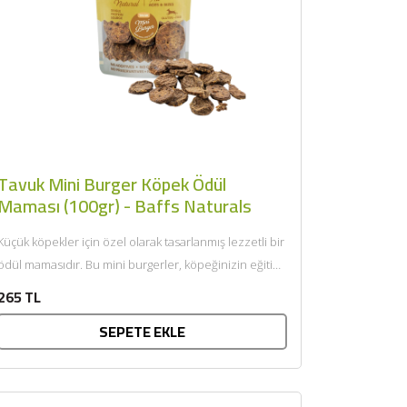
Tavuk Mini Burger Köpek Ödül
Maması (100gr) - Baffs Naturals
Küçük köpekler için özel olarak tasarlanmış lezzetli bir
ödül mamasıdır. Bu mini burgerler, köpeğinizin eğitim
ve ödüllendirme...
265 TL
SEPETE EKLE