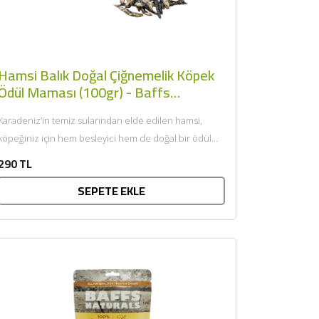
Hamsi Balık Doğal Çiğnemelik Köpek
Ödül Maması (100gr) - Baffs
Naturals
Karadeniz’in temiz sularından elde edilen hamsi,
köpeğiniz için hem besleyici hem de doğal bir ödül
alternatifi sunar....
290 TL
SEPETE EKLE
×