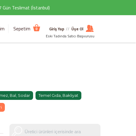
 7 Gün Teslimat (İstanbul)
şim
Sepetim
Giriş Yap
//
Üye Ol
0
Eski Tadında Satıcı Başvurusu
ez, Bal, Soslar
Temel Gıda, Bakliyat
i