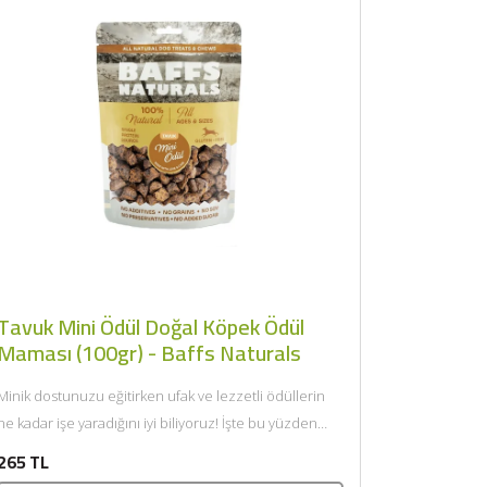
Tavuk Mini Ödül Doğal Köpek Ödül
Maması (100gr) - Baffs Naturals
Minik dostunuzu eğitirken ufak ve lezzetli ödüllerin
ne kadar işe yaradığını iyi biliyoruz! İşte bu yüzden
hem...
265 TL