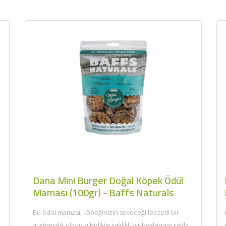
Dana Mini Burger Doğal Köpek Ödül
Maması (100gr) - Baffs Naturals
Bu ödül maması, köpeğinizin seveceği lezzetli bir
atıştırmalık olmakla birlikte sağlıklı bir beslenme sağlar.