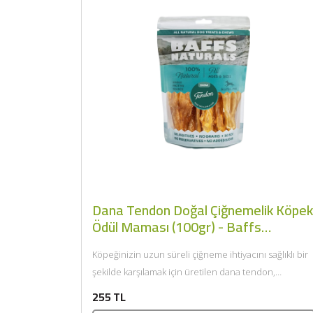
Dana Tendon Doğal Çiğnemelik Köpe
Ödül Maması (100gr) - Baffs
Naturals
Köpeğinizin uzun süreli çiğneme ihtiyacını sağlıklı bir
şekilde karşılamak için üretilen dana tendon,
tamamen doğal yapısıyla öne...
255 TL