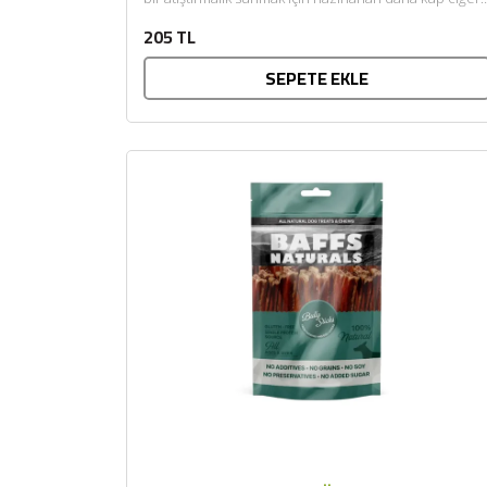
köpeğinizin...
205 TL
SEPETE EKLE