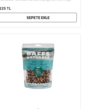
lezzetli bir atıştırmalık...
225 TL
SEPETE EKLE