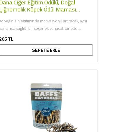
Dana Ciğer Eğitim Ödülü, Doğal
Çiğnemelik Köpek Ödül Maması
(100gr) - Baffs Naturals
Köpeğinizin eğitiminde motivasyonu artıracak, aynı
zamanda sağlıklı bir seçenek sunacak bir ödül
arıyorsanız, dana ciğer eğitim ödülü...
205 TL
SEPETE EKLE