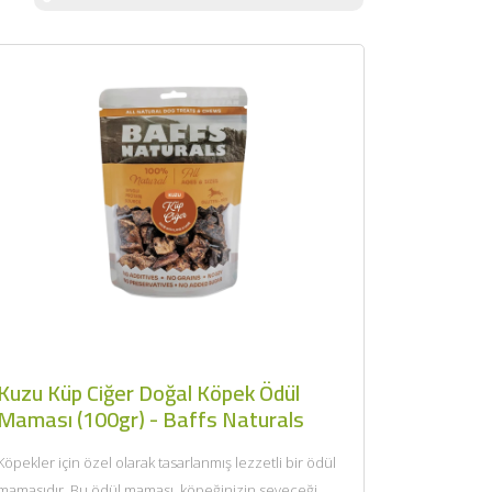
Kuzu Küp Ciğer Doğal Köpek Ödül
Maması (100gr) - Baffs Naturals
Köpekler için özel olarak tasarlanmış lezzetli bir ödül
mamasıdır. Bu ödül maması, köpeğinizin seveceği