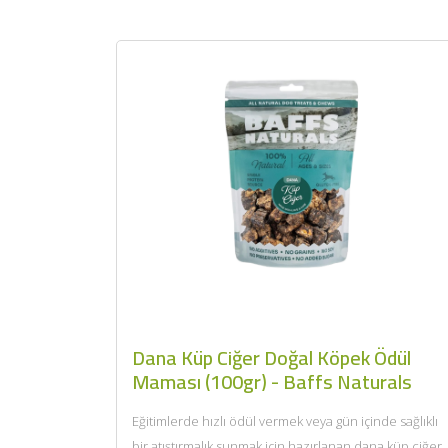
Dana Küp Ciğer Doğal Köpek Ödül
Maması (100gr) - Baffs Naturals
Eğitimlerde hızlı ödül vermek veya gün içinde sağlıklı
bir atıştırmalık sunmak için hazırlanan dana küp ciğer,