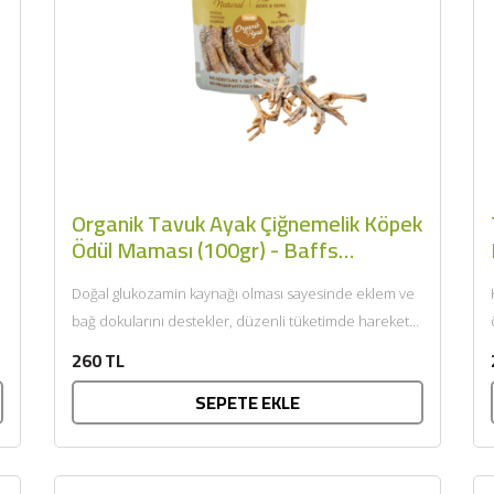
Zeytincilik
SEPETE EKLE
Organik Tavuk Ayak Çiğnemelik Köpek
Ödül Maması (100gr) - Baffs
Naturals
Doğal glukozamin kaynağı olması sayesinde eklem ve
bağ dokularını destekler, düzenli tüketimde hareket
kabiliyetine katkı sağlar. Yüksek protein...
260 TL
SEPETE EKLE