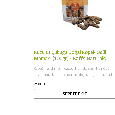
Kuzu Et Çubuğu Doğal Köpek Ödül
Maması (100gr) - Baffs Naturals
Köpeğiniz için hem lezzetli hem de sağlıklı bir ödül
arıyorsanız, kuzu et çubukları doğru seçimdir. Dokulu
yüzeyi,...
290 TL
SEPETE EKLE