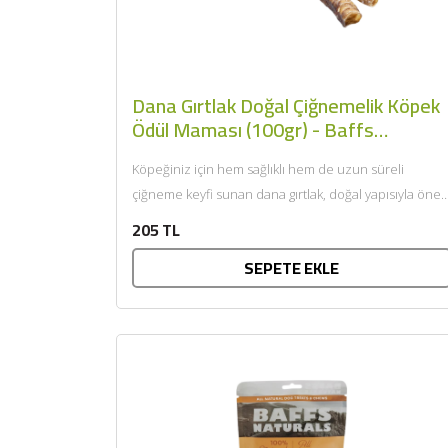
Dana Gırtlak Doğal Çiğnemelik Köpek
Ödül Maması (100gr) - Baffs
Naturals
Köpeğiniz için hem sağlıklı hem de uzun süreli
çiğneme keyfi sunan dana gırtlak, doğal yapısıyla öne
çıkar....
205 TL
SEPETE EKLE