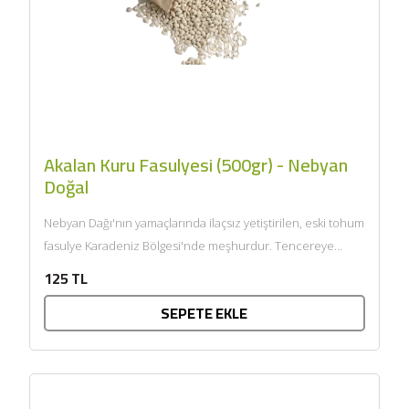
Akalan Kuru Fasulyesi (500gr) - Nebyan
Doğal
Nebyan Dağı'nın yamaçlarında ilaçsız yetiştirilen, eski tohum
fasulye Karadeniz Bölgesi'nde meşhurdur. Tencereye
koyduğunuzda çok hızlı pişer, yumuşacıktır....
125 TL
SEPETE EKLE