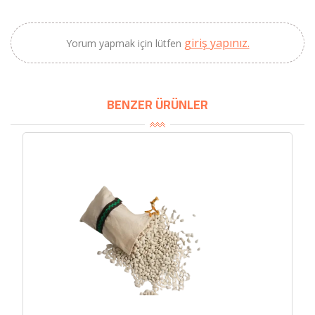
×
BU HAFTANIN PLANLI İNDİRİMİ
giriş yapınız.
Yorum yapmak için lütfen
2320,00 TL
Sızma Zeytinyağı
2100,00 TL
(2025 Yeni Hasat,
Güney Ege, 5 Litre) -
BENZER ÜRÜNLER
AtcaNova
SEPETE EKLE