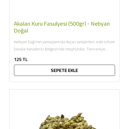
Akalan Kuru Fasulyesi (500gr) - Nebyan
Doğal
Nebyan Dağı'nın yamaçlarında ilaçsız yetiştirilen, eski tohum
fasulye Karadeniz Bölgesi'nde meşhurdur. Tencereye
koyduğunuzda çok hızlı pişer, yumuşacıktır....
125 TL
SEPETE EKLE