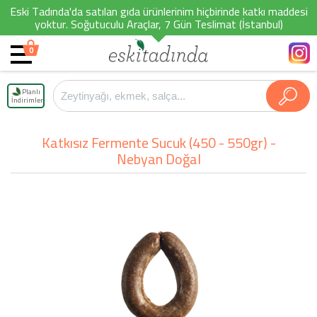
Eski Tadında'da satılan gıda ürünlerinim hiçbirinde katkı maddesi
yoktur. Soğutuculu Araçlar, 7 Gün Teslimat (İstanbul)
0
Planlı
İndirimler
Katkısız Fermente Sucuk (450 - 550gr) -
Nebyan Doğal