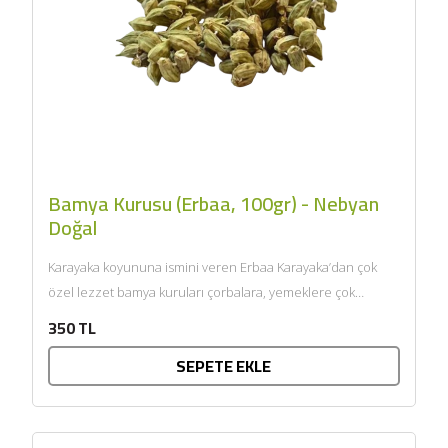
Bamya Kurusu (Erbaa, 100gr) - Nebyan
Doğal
Karayaka koyununa ismini veren Erbaa Karayaka’dan çok
özel lezzet bamya kuruları çorbalara, yemeklere çok
yakışacak, bamya kurularımız...
350 TL
SEPETE EKLE