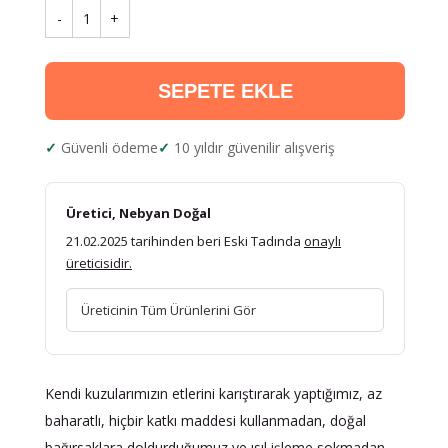
-
1
+
SEPETE EKLE
Güvenli ödeme
10 yıldır güvenilir alışveriş
Üretici, Nebyan Doğal
21.02.2025 tarihinden beri Eski Tadında
onaylı
üreticisidir.
Üreticinin Tüm Ürünlerini Gör
Kendi kuzularımızın etlerini karıştırarak yaptığımız, az
baharatlı, hiçbir katkı maddesi kullanmadan, doğal
bağırsaklara doldurduğumuz ve ısıl işleme sokmadan