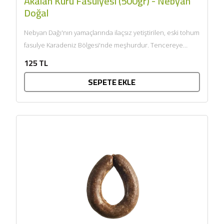
Akalan Kuru Fasulyesi (500gr) - Nebyan
Doğal
Nebyan Dağı'nın yamaçlarında ilaçsız yetiştirilen, eski tohum
fasulye Karadeniz Bölgesi'nde meşhurdur. Tencereye
koyduğunuzda çok hızlı pişer, yumuşacıktır....
125 TL
SEPETE EKLE