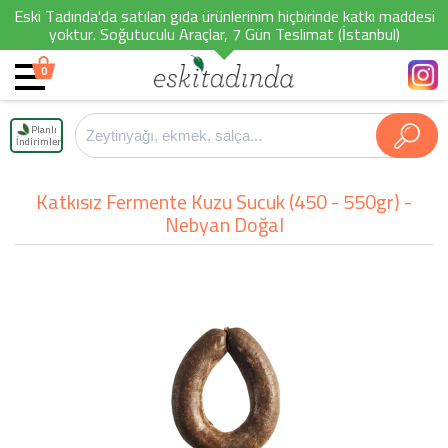
Eski Tadında'da satılan gıda ürünlerinim hiçbirinde katkı maddesi
yoktur. Soğutuculu Araçlar, 7 Gün Teslimat (İstanbul)
0
Planlı
İndirimler
Katkısız Fermente Kuzu Sucuk (450 - 550gr) -
Nebyan Doğal