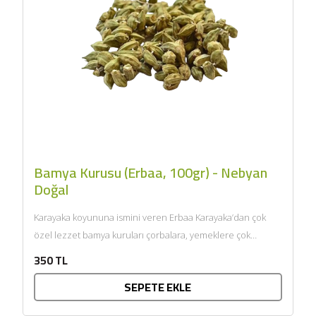
Bamya Kurusu (Erbaa, 100gr) - Nebyan
Doğal
Karayaka koyununa ismini veren Erbaa Karayaka’dan çok
özel lezzet bamya kuruları çorbalara, yemeklere çok
yakışacak, bamya kurularımız...
350 TL
SEPETE EKLE