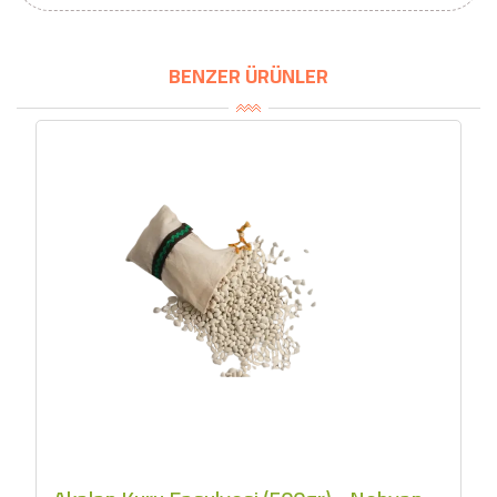
2690,00 TL
Kaan Olgun Hasat
2071,30 TL
Naturel Sızma
BENZER ÜRÜNLER
Zeytinyağı (5lt, Soğuk
Sıkım) - Bilgem
Zeytincilik
SEPETE EKLE