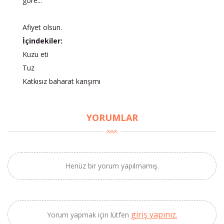
göre...
Afiyet olsun.
İçindekiler:
Kuzu eti
Tuz
Katkısız baharat karışımı
YORUMLAR
Henüz bir yorum yapılmamış.
×
BU HAFTANIN PLANLI İNDİRİMİ
giriş yapınız.
Yorum yapmak için lütfen