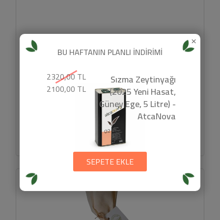
×
Organik Bakliyat Seti (5 adet) - Vafi
BU HAFTANIN PLANLI İNDİRİMİ
2320,00 TL
Sızma Zeytinyağı
2100,00 TL
Günlük mutfağın temel taşlarını organik ve katkısız haliyle bir
(2025 Yeni Hasat,
araya getiren bu set; hem pratik hem de...
Güney Ege, 5 Litre) -
AtcaNova
800 TL
SEPETE EKLE
SEPETE EKLE