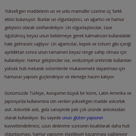
Yükseltgen maddelerin un ve unlu mamuller üzerine üç farklı
etkisi bulunuyor. Bunlar un olgunlaştırıcı, un ağartıcı ve hamur
geliştirici olarak sınıflandırılıyor. Un olgunlaştırıcılar, taze
öğütülmüş beyaz unun beklemeye gerek kalmaksızın kullanılabilir
hale gelmesini sağlıyor. Un ağartıcılar, kepek ve tohum gibi içeriği
ayrıldıktan sonra unun tamamen beyaz renge sahip olması için
kullanılıyor. Hamur geliştiriciler ise, endüstriyel üretimde kullanılan
yüksek hızlı mekanik sistemlerde mukavemete dayanması için
hamurun yapısını güçlendiriyor ve ekmeğe hacim katıyor.
Günümüzde Türkiye, Avrupa’nın büyük bir kısmı, Latin Amerika ve
Japonya’da kullanımına izin verilen yükseltgen madde askorbik
asit. Askorbik asit, gıda sanayinde pek çok üründe antioksidan
olarak kullanılıyor. Bu sayede
unun glüten yapısının
kuvvetlendirilmesi, uzun dinlenme süresinin kısaltılarak daha hızlı
olgunlaşması, hamur yapısının elastikiyet kazanması sağlanıyor