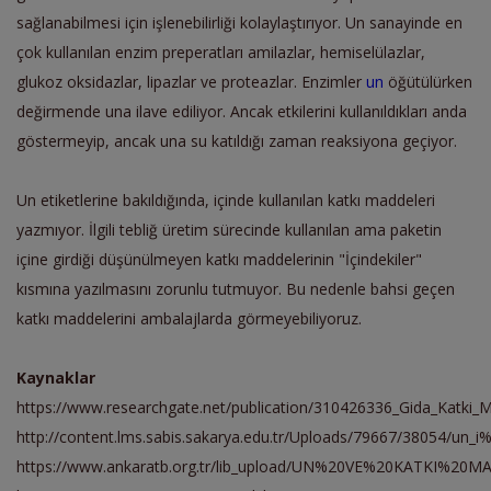
sağlanabilmesi için işlenebilirliği kolaylaştırıyor. Un sanayinde en
çok kullanılan enzim preperatları amilazlar, hemiselülazlar,
glukoz oksidazlar, lipazlar ve proteazlar. Enzimler
un
öğütülürken
değirmende una ilave ediliyor. Ancak etkilerini kullanıldıkları anda
göstermeyip, ancak una su katıldığı zaman reaksiyona geçiyor.
Un etiketlerine bakıldığında, içinde kullanılan katkı maddeleri
yazmıyor. İlgili tebliğ üretim sürecinde kullanılan ama paketin
içine girdiği düşünülmeyen katkı maddelerinin "İçindekiler"
kısmına yazılmasını zorunlu tutmuyor. Bu nedenle bahsi geçen
katkı maddelerini ambalajlarda görmeyebiliyoruz.
Kaynaklar
https://www.researchgate.net/publication/310426336_Gida_Katki_Ma
http://content.lms.sabis.sakarya.edu.tr/Uploads/79667/3805
https://www.ankaratb.org.tr/lib_upload/UN%20VE%20KATKI%2