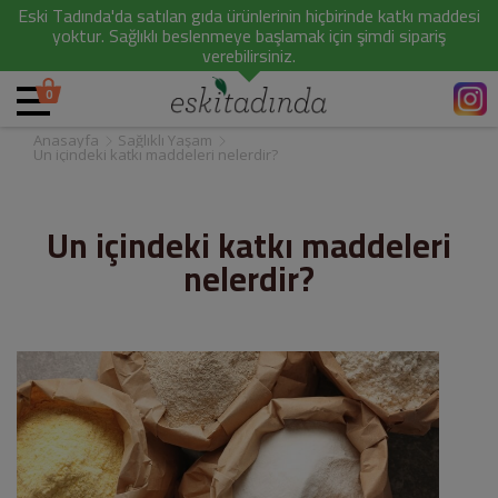
Eski Tadında'da satılan gıda ürünlerinin hiçbirinde katkı maddesi
yoktur. Sağlıklı beslenmeye başlamak için şimdi sipariş
verebilirsiniz.
0
Anasayfa
Sağlıklı Yaşam
Un içindeki katkı maddeleri nelerdir?
Un içindeki katkı maddeleri
nelerdir?