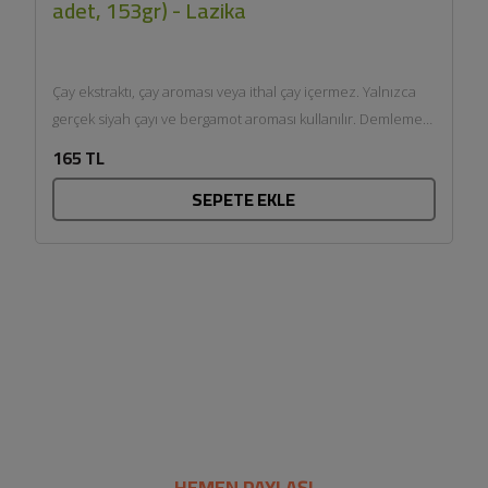
adet, 153gr) - Lazika
Çay ekstraktı, çay aroması veya ithal çay içermez. Yalnızca
gerçek siyah çayı ve bergamot aroması kullanılır. Demleme
sırları: İyi...
165 TL
SEPETE EKLE
HEMEN PAYLAŞ!