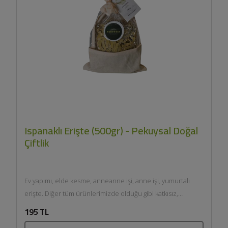
Ispanaklı Erişte (500gr) - Pekuysal Doğal
Çiftlik
Ev yapımı, elde kesme, anneanne işi, anne işi, yumurtalı
erişte. Diğer tüm ürünlerimizde olduğu gibi katkısız,
koruyucusuz,...
195 TL