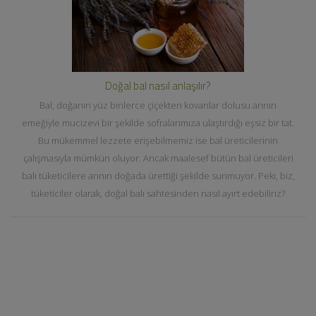
Doğal bal nasıl anlaşılır?
Bal, doğanın yüz binlerce çiçekten kovanlar dolusu arının
emeğiyle mucizevi bir şekilde sofralarımıza ulaştırdığı eşsiz bir tat.
Bu mükemmel lezzete erişebilmemiz ise bal üreticilerinin
çalışmasıyla mümkün oluyor. Ancak maalesef bütün bal üreticileri
balı tüketicilere arının doğada ürettiği şekilde sunmuyor. Peki, biz,
tüketiciler olarak, doğal balı sahtesinden nasıl ayırt edebiliriz?