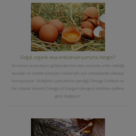
Doğal, organik veya endüstriyel yumurta, hangisi?
En temel ve besleyici gıdalardan biri olan yumurta, elde edildiği
tavuklar ve üretim süreçleri nedeniyle son zamanlarda oldukça
konuşuluyor. Yediğimiz yumurtanın içerdiği Omega-3 miktarı ve
bir o kadar önemli Omega-3/Omega-6 dengesi üretilme şekline
göre değişiyor.