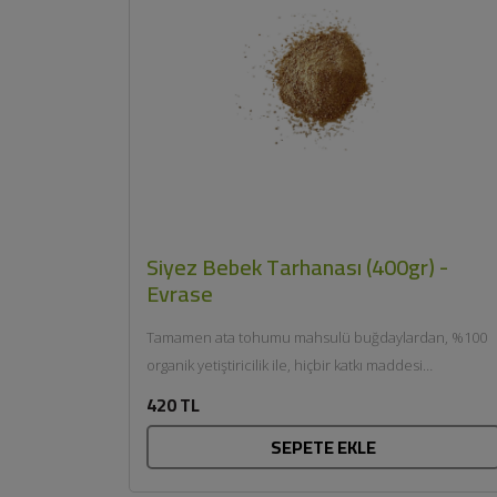
Siyez Bebek Tarhanası (400gr) -
Evrase
Tamamen ata tohumu mahsulü buğdaylardan, %100
organik yetiştiricilik ile, hiçbir katkı maddesi
eklenmeden, taş değirmenlerde öğütülerek üretildi...
420 TL
SEPETE EKLE