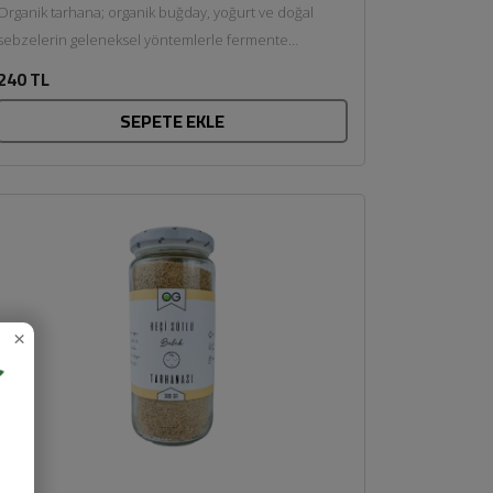
Organik tarhana; organik buğday, yoğurt ve doğal
sebzelerin geleneksel yöntemlerle fermente
edilmesiyle hazırlanır. Katkı maddesi ve yapay...
240 TL
SEPETE EKLE
×