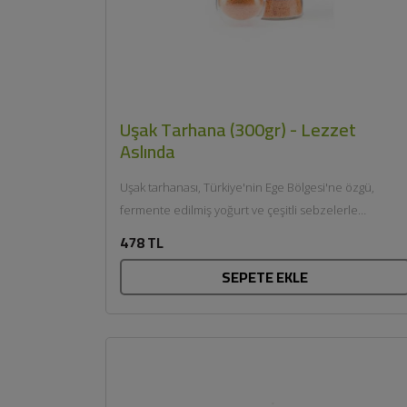
Uşak Tarhana (300gr) - Lezzet
Aslında
Uşak tarhanası, Türkiye'nin Ege Bölgesi'ne özgü,
fermente edilmiş yoğurt ve çeşitli sebzelerle
hazırlanan geleneksel bir çorba malzemesidir....
478 TL
SEPETE EKLE