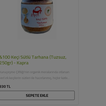
%100 Keçi Sütlü Tarhana (Tuzsuz,
250gr) - Kapra
Kuruçeşme Çiftliği'nin organik meralarında otlanan
yerl ırk keçilerin sütleri ile hazırlanmış, hiçbir katkı
maddesi içermeyen tuzsuz tarhana. Afiyet...
330 TL
SEPETE EKLE