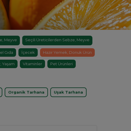
e, Meyve
Seçili Üreticilerden Sebze, Meyve
el Gıda
İçecek
Hazır Yemek, Donuk Ürün
, Yaşam
Vitaminler
Pet Ürünleri
Organik Tarhana
Uşak Tarhana