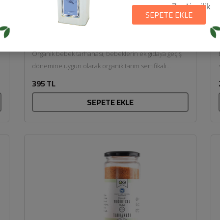
Zeytincilik
SEPETE EKLE
Organik Bebek Tarhanası (6+ ay,
400gr) - Mill & More
Organik bebek tarhanası, bebeklerin ek gıdaya geçiş
dönemine uygun olarak organik tarım sertifikalı
malzemelerle geleneksel yöntemlerle hazırlanır....
395 TL
SEPETE EKLE