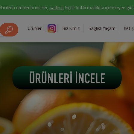
icilerin ürünlerini inceler,
sadece
hiçbir katkı maddesi içermeyen gıda 
Ürünler
Biz Kimiz
Sağlıklı Yaşam
İleti