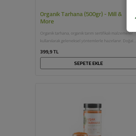
Organik Tarhana (500gr) - Mill &
More
Organik tarhana, organik tarım sertifikalı malzemeler
kullanılarak geleneksel yöntemlerle hazırlanır. Doğal
fermantasyon sürecinden geçen tarhana, kendine
399,9 TL
özgü...
SEPETE EKLE