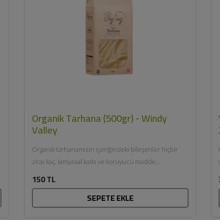
Organik Tarhana (500gr) - Windy
Valley
Organik tarhanamızın içeriğindeki bileşenler hiçbir
zirai ilaç, kimyasal katkı ve koruyucu madde
.
kullanılmadan, doğal ortamında yetişir. Organik...
150 TL
SEPETE EKLE