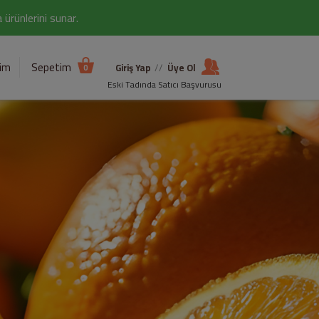
ürünlerini sunar.
şim
Sepetim
Giriş Yap
//
Üye Ol
0
Eski Tadında Satıcı Başvurusu