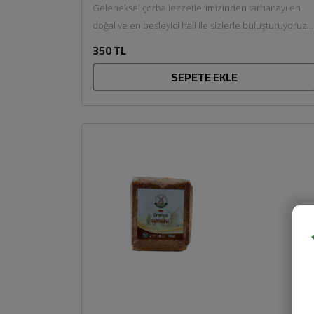
Geleneksel çorba lezzetlerimizinden tarhanayı en
doğal ve en besleyici hali ile sizlerle buluşturuyoruz.
Pestisit içermeyen organik mevsim...
350 TL
SEPETE EKLE