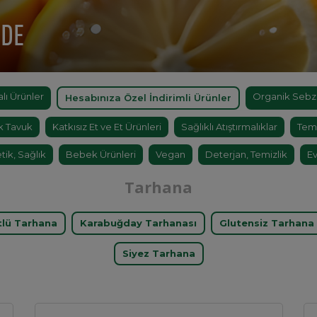
'DE
ı Ürünler
Organik Sebz
Hesabınıza Özel İndirimli Ürünler
k Tavuk
Katkısız Et ve Et Ürünleri
Sağlıklı Atıştırmalıklar
Tem
tik, Sağlık
Bebek Ürünleri
Vegan
Deterjan, Temizlik
Ev
Tarhana
tlü Tarhana
Karabuğday Tarhanası
Glutensiz Tarhana
Siyez Tarhana