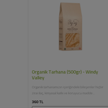
Organik Tarhana (500gr) - Windy
Valley
Organik tarhanamızın içeriğindeki bileşenler hiçbir
zirai ilaç, kimyasal katkı ve koruyucu madde
kullanılmadan, doğal ortamında yetişir. Organik
360 TL
tarhana,...