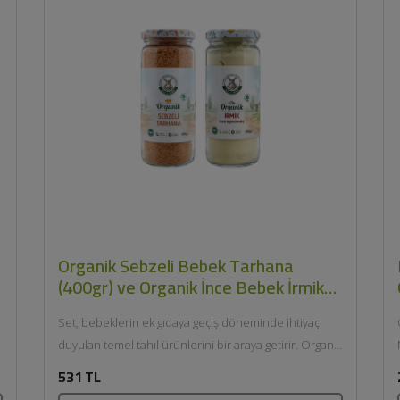
Organik Sebzeli Bebek Tarhana
(400gr) ve Organik İnce Bebek İrmik
(330gr) Seti - Mill & More
Set, bebeklerin ek gıdaya geçiş döneminde ihtiyaç
duyulan temel tahıl ürünlerini bir araya getirir. Organik
içeriklerle hazırlanan...
531 TL