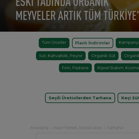
ESKİ TADINDA ORGANİK
MEYVELER ARTIK TÜM TÜRKİYE
Tüm Ürünler
Kampanyal
Planlı İndirimler
Süt, Kahvaltılık, Peynir
Organik Süt
Organi
Fırın, Pastane
Kişisel Bakım, Kozme
Seçili Üreticilerden Tarhana
Keçi Sü
Anasayfa
Hazır Yemek, Donuk Ürün
Tarhana