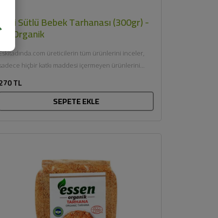
Keçi Sütlü Bebek Tarhanası (300gr) -
OG Organik
Eskitadında.com üreticilerin tüm ürünlerini inceler,
sadece hiçbir katkı maddesi içermeyen ürünlerini
sunar. Afiyet olsun....
270 TL
SEPETE EKLE