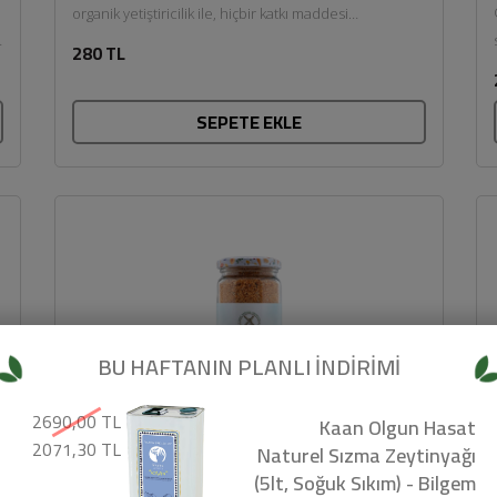
organik yetiştiricilik ile, hiçbir katkı maddesi
eklenmeden, taş değirmenlerde öğütülerek üretildi....
280 TL
SEPETE EKLE
BU HAFTANIN PLANLI İNDİRİMİ
2690,00 TL
Kaan Olgun Hasat
2071,30 TL
Naturel Sızma Zeytinyağı
(5lt, Soğuk Sıkım) - Bilgem