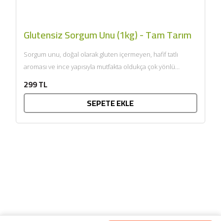
Glutensiz Sorgum Unu (1kg) - Tam Tarım
Sorgum unu, doğal olarak gluten içermeyen, hafif tatlı
aroması ve ince yapısıyla mutfakta oldukça çok yönlü
kullanılan...
299 TL
SEPETE EKLE