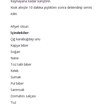
Kaynayana kadar karıştırın.
Kısık ateşte 10 dakika piştikten sonra dinlendirip servis
edin.
Afiyet olsun.
İçindekiler:
Çiğ karabuğday unu
Kapya biber
Soğan
Nane
Toz tatlı biber
Kekik
Sumak
Pul biber
Sarımsak
Domates salçası
Tuz