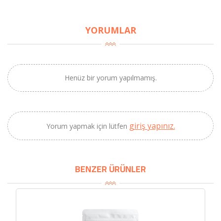
YORUMLAR
×
BU HAFTANIN PLANLI İNDİRİMİ
2320,00 TL
Henüz bir yorum yapılmamış.
Sızma Zeytinyağı
2100,00 TL
(2025 Yeni Hasat,
Güney Ege, 5 Litre) -
AtcaNova
giriş yapınız.
Yorum yapmak için lütfen
SEPETE EKLE
BENZER ÜRÜNLER