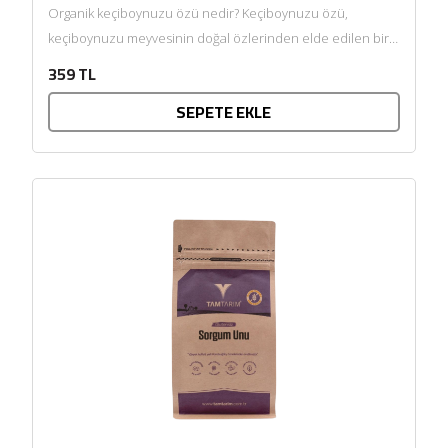
Organik keçiboynuzu özü nedir? Keçiboynuzu özü,
keçiboynuzu meyvesinin doğal özlerinden elde edilen bir
üründür. Keçiboynuzu, Akdeniz iklimine özgü...
359 TL
SEPETE EKLE