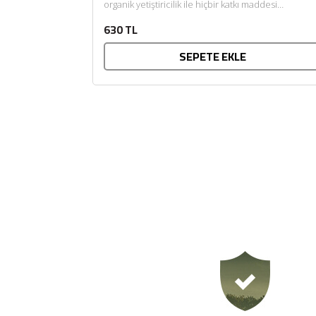
organik yetiştiricilik ile hiçbir katkı maddesi
eklenmeden üretildi. Sevdiklerinizle gönül
630 TL
rahatlığıyla...
SEPETE EKLE