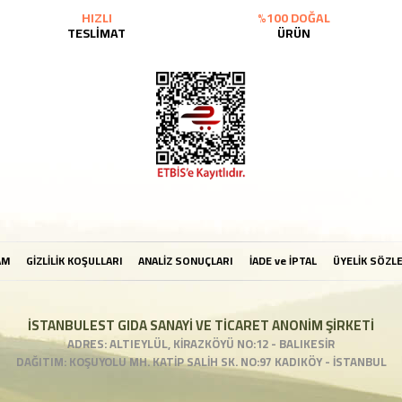
HIZLI
%100 DOĞAL
TESLİMAT
ÜRÜN
AM
GİZLİLİK KOŞULLARI
ANALİZ SONUÇLARI
İADE ve İPTAL
ÜYELİK SÖZL
İSTANBULEST GIDA SANAYİ VE TİCARET ANONİM ŞİRKETİ
ADRES: ALTIEYLÜL, KİRAZKÖYÜ NO:12 - BALIKESİR
DAĞITIM: KOŞUYOLU MH. KATİP SALİH SK. NO:97 KADIKÖY - İSTANBUL