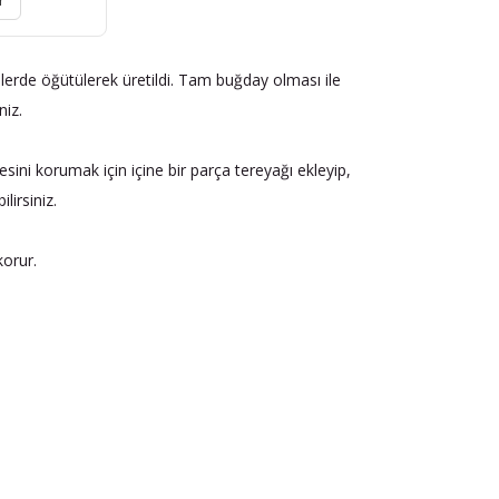
r
erde öğütülerek üretildi. Tam buğday olması ile
niz.
esini korumak için içine bir parça tereyağı ekleyip,
lirsiniz.
orur.