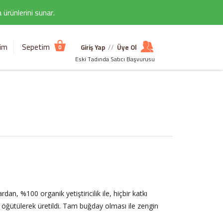
ürünlerini sunar.
şim
Sepetim
Giriş Yap
//
Üye Ol
0
Eski Tadında Satıcı Başvurusu
 %100 organik yetiştiricilik ile, hiçbir katkı
ğütülerek üretildi. Tam buğday olması ile zengin