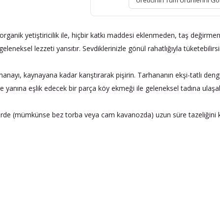
Üreticinin Tüm Ürünlerini Gö
k yetiştiricilik ile, hiçbir katkı maddesi eklenmeden, taş değirmenl
leneksel lezzeti yansıtır. Sevdiklerinizle gönül rahatlığıyla tüketebilirsi
hanayı, kaynayana kadar karıştırarak pişirin. Tarhananın ekşi-tatlı deng
 yanına eşlik edecek bir parça köy ekmeği ile geleneksel tadına ulaşabi
yerde (mümkünse bez torba veya cam kavanozda) uzun süre tazeliğini k