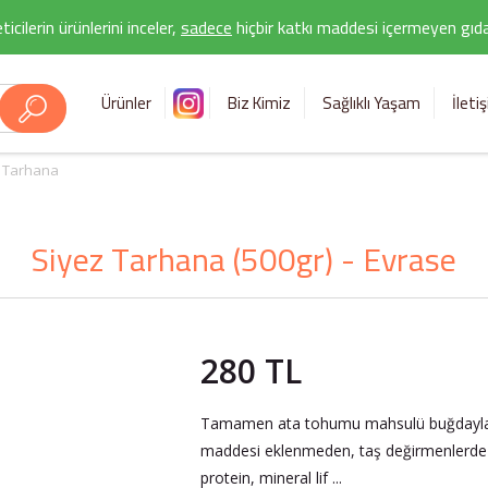
icilerin ürünlerini inceler,
sadece
hiçbir katkı maddesi içermeyen gıda 
Ürünler
Biz Kimiz
Sağlıklı Yaşam
İleti
 Tarhana
Siyez Tarhana (500gr) - Evrase
280 TL
Tamamen ata tohumu mahsulü buğdaylardan,
maddesi eklenmeden, taş değirmenlerde ö
protein, mineral lif ...