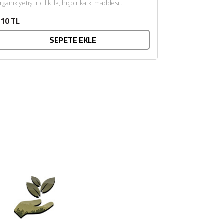
rganik yetiştiricilik ile, hiçbir katkı maddesi
klenmeden, taş değirmenlerde öğütülerek
10 TL
retildi....
SEPETE EKLE