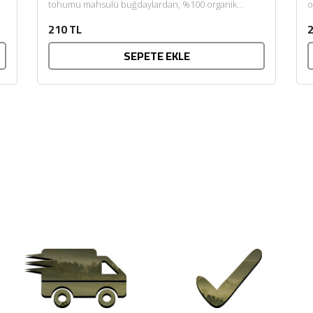
tohumu mahsulü buğdaylardan, %100 organik
o
yetiştiricilik ile, hiçbir katkı maddesi...
e
210 TL
2
ü
SEPETE EKLE