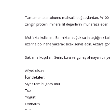
Tamamen ata tohumu mahsulü buğdaylardan, %100 organi
zengin protein, mineral lif değerlerini muhafaza eder, ge
Mutfakta kullanım: Bir miktar soğuk su ile açtığınız tar
üzerine bol nane yakarak sıcak servis edin. Arzuya göre
Saklama koşulları: Serin, kuru ve güneş almayan bir 
Afiyet olsun.
İçindekiler:
Siyez tam buğday unu
Tuz
Yoğurt
Domates