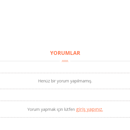
YORUMLAR
BU HAFTANIN PLANLI İNDİRİMİ
Henüz bir yorum yapılmamış.
2690,00 TL
Kaan Olgun Hasat
2071,30 TL
Naturel Sızma Zeytinyağı
(5lt, Soğuk Sıkım) - Bilgem
Zeytincilik
giriş yapınız.
Yorum yapmak için lütfen
SEPETE EKLE