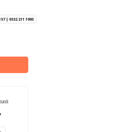
157 | 0532 211 1993
naylı
a