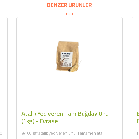
BENZER ÜRÜNLER
Atalık Yediveren Tam Buğday Unu
E
(1kg) - Evrase
0
%100 saf atalık yediveren unu. Tamamen ata
T