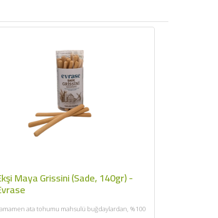
kşi Maya Grissini (Sade, 140gr) -
Evrase
amamen ata tohumu mahsulü buğdaylardan, %100