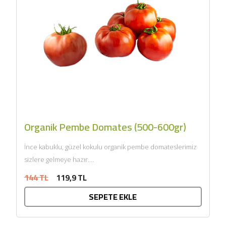
Organik Pembe Domates (500-600gr)
İnce kabuklu, güzel kokulu organik pembe domateslerimiz
sizlere gelmeye hazır....
144 TL
119,9 TL
SEPETE EKLE