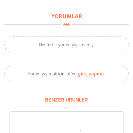
×
YORUMLAR
BU HAFTANIN PLANLI İNDİRİMİ
2690,00 TL
Kaan Olgun Hasat
2071,30 TL
Naturel Sızma
Henüz bir yorum yapılmamış.
Zeytinyağı (5lt, Soğuk
Sıkım) - Bilgem
Zeytincilik
giriş yapınız.
Yorum yapmak için lütfen
SEPETE EKLE
BENZER ÜRÜNLER