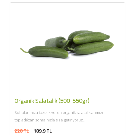
Organik Salatalık (500-550gr)
Sofralarımıza tazelik veren organik salatalıklarımızı
topladıktan sonra hızla size getiriyoruz....
228 TL
189,9 TL