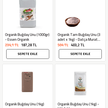
Organik Buğday Unu (1000gr)
Organik Tam Buğday Unu (3
- Essen Organik
adet x 1kg) - Datça Murat
Çiftliği
234,1 TL
187,28 TL
504 TL
403,2 TL
SEPETE EKLE
SEPETE EKLE
Organik Buğday Unu (1kg)
Organik Buğday Unu (1kg) -