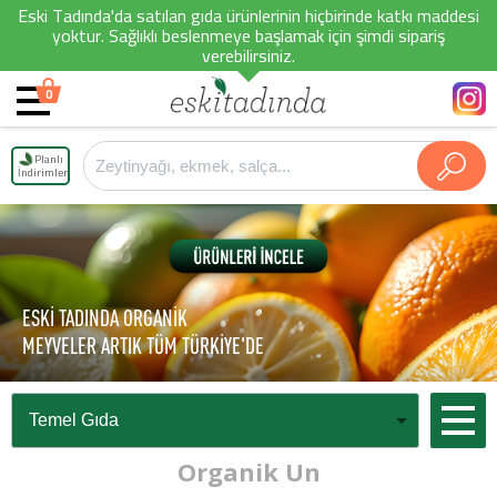
Eski Tadında'da satılan gıda ürünlerinin hiçbirinde katkı maddesi
yoktur. Sağlıklı beslenmeye başlamak için şimdi sipariş
verebilirsiniz.
0
Planlı
İndirimler
ESKİ TADINDA ORGANİK
MEYVELER ARTIK TÜM TÜRKİYE'DE
Organik Un