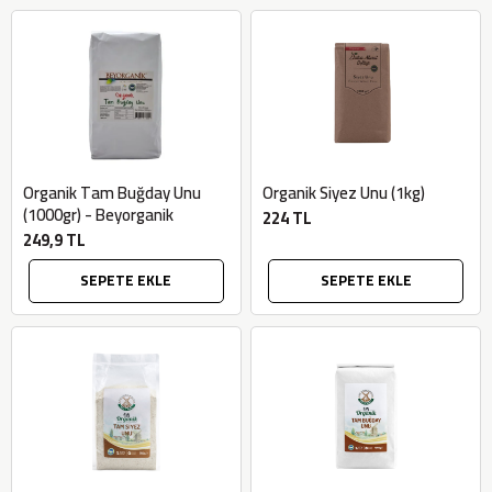
Organik Tam Buğday Unu
Organik Siyez Unu (1kg)
(1000gr) - Beyorganik
224 TL
249,9 TL
SEPETE EKLE
SEPETE EKLE
×
BU HAFTANIN PLANLI İNDİRİMİ