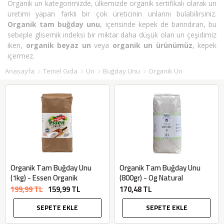
Organik un kategorimizde, ülkemizde organik sertifikalı olarak un
üretimi yapan farklı bir çok üreticinin unlarını bulabilirsiniz.
Organik tam buğday unu
, içerisinde kepek de barındıran, bu
sebeple glisemik indeksi bir miktar daha düşük olan un çeşidimiz
iken,
organik beyaz un
veya
organik un ürünümüz
, kepek
içermez.
Anasayfa
Temel Gıda
Un
Buğday Unu
Organik Un
Organik Tam Buğday Unu
Organik Tam Buğday Unu
(1kg) - Essen Organik
(800gr) - Og Natural
199,99 TL
159,99 TL
170,48 TL
SEPETE EKLE
SEPETE EKLE