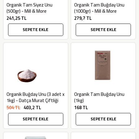
2320,00 TL
Sızma Zeytinyağı
Organik Tam Siyez Unu
Organik Tam Buğday Unu
2100,00 TL
(2025 Yeni Hasat,
(500gr) - Mill & More
(1000gr) - Mill & More
Güney Ege, 5 Litre) -
241,25 TL
279,7 TL
AtcaNova
SEPETE EKLE
SEPETE EKLE
SEPETE EKLE
Organik Buğday Unu (3 adet x
Organik Tam Buğday Unu
1kg) - Datça Murat Çiftliği
(1kg)
504 TL
403,2 TL
168 TL
SEPETE EKLE
SEPETE EKLE