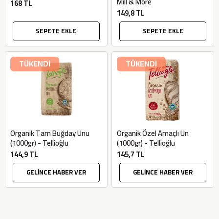
Mill & More
168 TL
149,8 TL
SEPETE EKLE
SEPETE EKLE
TÜKENDİ
TÜKENDİ
Organik Tam Buğday Unu
Organik Özel Amaçlı Un
(1000gr) - Tellioğlu
(1000gr) - Tellioğlu
144,9 TL
145,7 TL
GELİNCE HABER VER
GELİNCE HABER VER