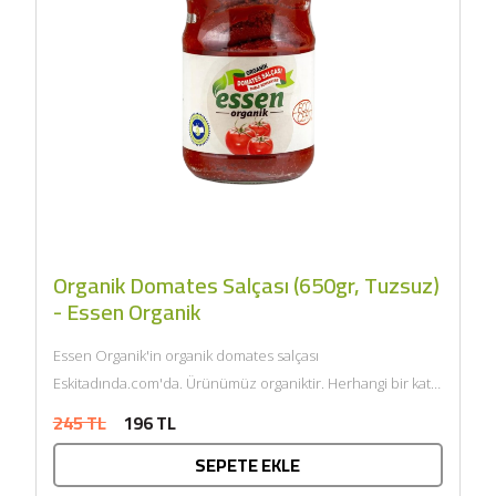
Organik Domates Salçası (650gr, Tuzsuz)
- Essen Organik
Essen Organik'in organik domates salçası
Eskitadında.com'da. Ürünümüz organiktir. Herhangi bir katkı
maddesi ve kimyasal içermemektedir. Tarım Bakanlığı
245 TL
196 TL
onaylıdır. ECOCERT...
SEPETE EKLE