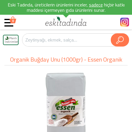
Eski Tadında, üreticilerin ürünlerini inceler,
sadece
hiçbir katkı
maddesi içermeyen gıda ürünlerini sunar.
0
Planlı
İndirimler
Organik Buğday Unu (1000gr) - Essen Organik