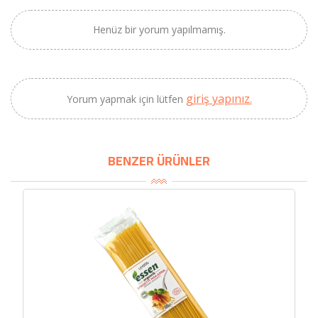
×
Henüz bir yorum yapılmamış.
BU HAFTANIN PLANLI İNDİRİMİ
2320,00 TL
Sızma Zeytinyağı
2100,00 TL
(2025 Yeni Hasat,
giriş yapınız.
Yorum yapmak için lütfen
Güney Ege, 5 Litre) -
AtcaNova
BENZER ÜRÜNLER
SEPETE EKLE