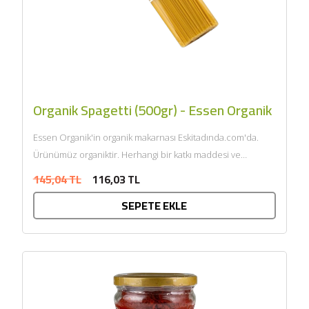
Organik Spagetti (500gr) - Essen Organik
Essen Organik'in organik makarnası Eskitadında.com'da.
Ürünümüz organiktir. Herhangi bir katkı maddesi ve
kimyasal içermemektedir. Tarım Bakanlığı onaylıdır.
145,04 TL
116,03 TL
ECOCERT tarafından sertifikalandı......
SEPETE EKLE