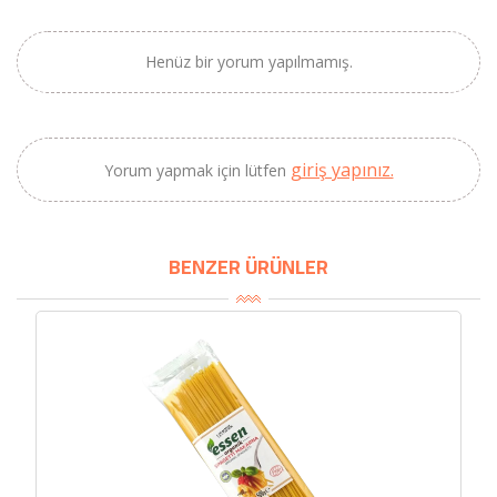
×
BU HAFTANIN PLANLI İNDİRİMİ
Henüz bir yorum yapılmamış.
2690,00 TL
Kaan Olgun Hasat
2071,30 TL
Naturel Sızma
giriş yapınız.
Yorum yapmak için lütfen
Zeytinyağı (5lt, Soğuk
Sıkım) - Bilgem
Zeytincilik
BENZER ÜRÜNLER
SEPETE EKLE