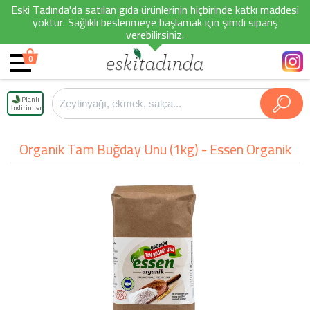
Eski Tadında'da satılan gıda ürünlerinin hiçbirinde katkı maddesi
yoktur. Sağlıklı beslenmeye başlamak için şimdi sipariş
verebilirsiniz.
0
Planlı
İndirimler
Organik Tam Buğday Unu (1kg) - Essen Organik