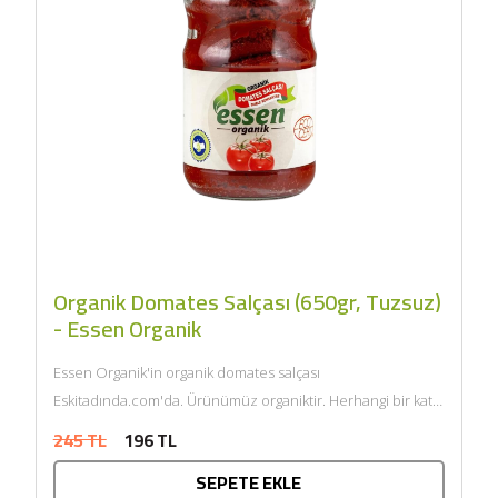
Organik Domates Salçası (650gr, Tuzsuz)
- Essen Organik
Essen Organik'in organik domates salçası
Eskitadında.com'da. Ürünümüz organiktir. Herhangi bir katkı
maddesi ve kimyasal içermemektedir. Tarım Bakanlığı
245 TL
196 TL
onaylıdır. ECOCERT...
SEPETE EKLE