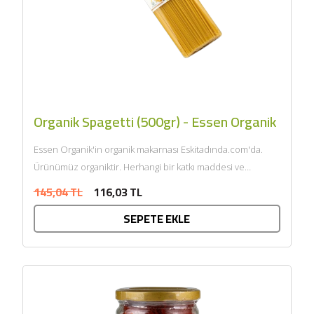
Organik Spagetti (500gr) - Essen Organik
Essen Organik'in organik makarnası Eskitadında.com'da.
Ürünümüz organiktir. Herhangi bir katkı maddesi ve
kimyasal içermemektedir. Tarım Bakanlığı onaylıdır.
145,04 TL
116,03 TL
ECOCERT tarafından sertifikalandı......
SEPETE EKLE