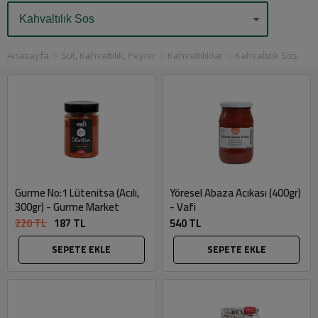
Anasayfa
Süt, Kahvaltılık, Peynir
Kahvaltılıklar
Kahvaltılık Sos
Gurme No:1 Lütenitsa (Acılı,
Yöresel Abaza Acıkası (400gr)
300gr) - Gurme Market
- Vafi
220 TL
187 TL
540 TL
SEPETE EKLE
SEPETE EKLE