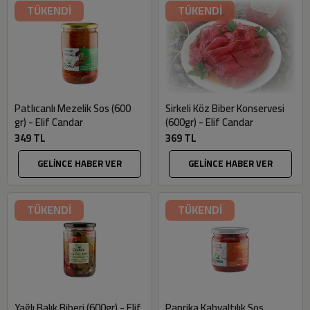
TÜKENDİ
TÜKENDİ
Patlıcanlı Mezelik Sos (600
Sirkeli Köz Biber Konservesi
gr) - Elif Candar
(600gr) - Elif Candar
349 TL
369 TL
GELİNCE HABER VER
GELİNCE HABER VER
TÜKENDİ
TÜKENDİ
Yağlı Balık Biberi (600gr) - Elif
Paprika Kahvaltılık Sos