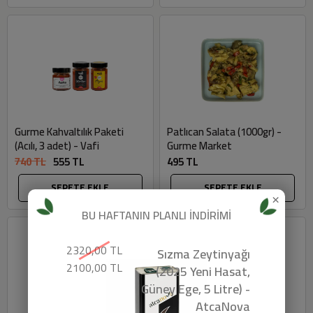
Gurme Kahvaltılık Paketi
Patlıcan Salata (1000gr) -
(Acılı, 3 adet) - Vafi
Gurme Market
740 TL
555 TL
495 TL
SEPETE EKLE
SEPETE EKLE
×
BU HAFTANIN PLANLI İNDİRİMİ
2320,00 TL
Sızma Zeytinyağı
2100,00 TL
(2025 Yeni Hasat,
Güney Ege, 5 Litre) -
AtcaNova