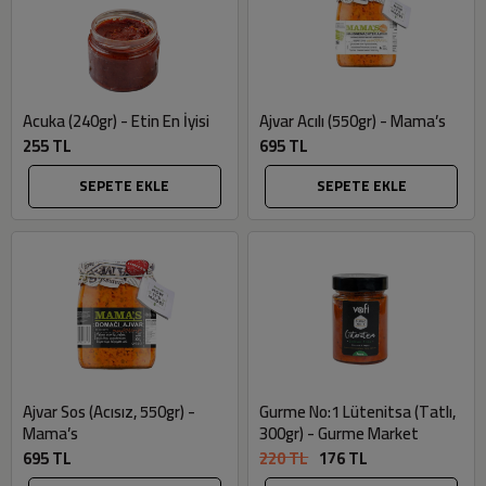
Acuka (240gr) - Etin En İyisi
Ajvar Acılı (550gr) - Mama’s
255 TL
695 TL
SEPETE EKLE
SEPETE EKLE
Ajvar Sos (Acısız, 550gr) -
Gurme No:1 Lütenitsa (Tatlı,
Mama’s
300gr) - Gurme Market
695 TL
220 TL
176 TL