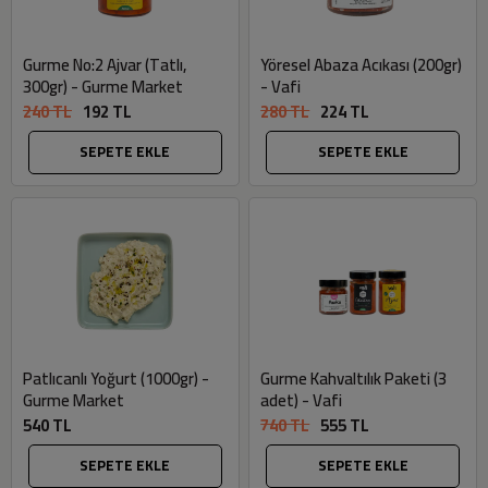
Gurme No:2 Ajvar (Tatlı,
Yöresel Abaza Acıkası (200gr)
300gr) - Gurme Market
- Vafi
240 TL
192 TL
280 TL
224 TL
SEPETE EKLE
SEPETE EKLE
Patlıcanlı Yoğurt (1000gr) -
Gurme Kahvaltılık Paketi (3
Gurme Market
adet) - Vafi
540 TL
740 TL
555 TL
SEPETE EKLE
SEPETE EKLE