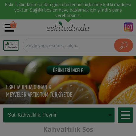
Eski Tadında'da satılan gıda ürünlerinin hiçbirinde katkı maddesi
yoktur. Sağlıklı beslenmeye başlamak için şimdi sipariş
verebilirsiniz.
0
Planlı
İndirimler
ESKİ TADINDA ORGANİK
MEYVELER ARTIK TÜM TÜRKİYE'DE
Kahvaltılık Sos