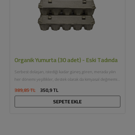
Organik Yumurta (30 adet) - Eski Tadında
Serbest dolaşan, istediği kadar güneş gören, merada yılın
her dönemi yeşillikler, destek olarak da kimyasal değmemiş
organik...
389,85 TL
350,9 TL
SEPETE EKLE