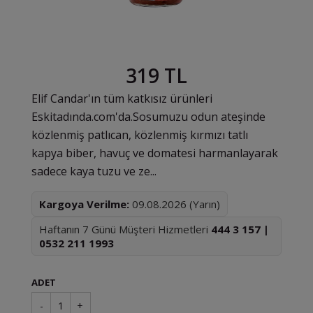
319 TL
Elif Candar'ın tüm katkısız ürünleri
Eskitadında.com'da. ​Sosumuzu odun ateşinde
közlenmiş patlıcan, közlenmiş kırmızı tatlı
kapya biber, havuç ve domatesi harmanlayarak
sadece kaya tuzu ve ze...
Kargoya Verilme:
09.08.2026 (Yarın)
Haftanın 7 Günü Müşteri Hizmetleri
444 3 157 |
0532 211 1993
ADET
-
1
+