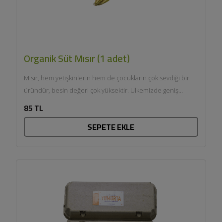
Organik Süt Mısır (1 adet)
Mısır, hem yetişkinlerin hem de çocukların çok sevdiği bir
üründür, besin değeri çok yüksektir. Ülkemizde geniş
anlamda...
85 TL
SEPETE EKLE