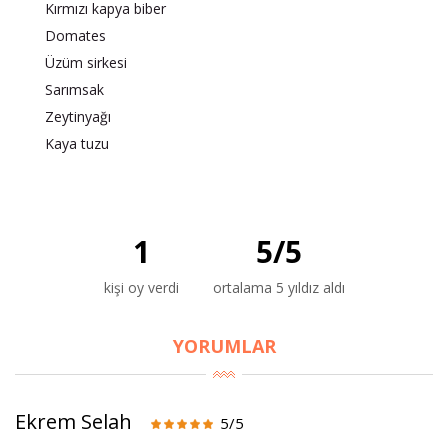
Kırmızı kapya biber
Domates
Üzüm sirkesi
Sarımsak
Zeytinyağı
Kaya tuzu
×
BU HAFTANIN PLANLI İNDİRİMİ
1
5
/
5
2690,00 TL
Kaan Olgun Hasat
kişi oy verdi
ortalama 5 yıldız aldı
2071,30 TL
Naturel Sızma
Zeytinyağı (5lt, Soğuk
YORUMLAR
Sıkım) - Bilgem
Zeytincilik
Ekrem Selah
5/5