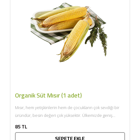
Organik Süt Mısır (1 adet)
Mısır, hem yetişkinlerin hem de çocukların çok sevdiği bir
üründür, besin değeri çok yüksektir. Ülkemizde geniş
anlamda...
85 TL
SEPETE EKLE