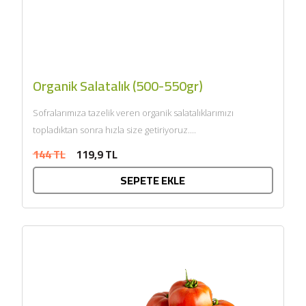
Organik Salatalık (500-550gr)
Sofralarımıza tazelik veren organik salatalıklarımızı
topladıktan sonra hızla size getiriyoruz....
144 TL
119,9 TL
SEPETE EKLE