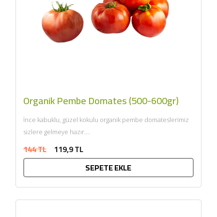
Organik Pembe Domates (500-600gr)
İnce kabuklu, güzel kokulu organik pembe domateslerimiz
sizlere gelmeye hazır....
144 TL
119,9 TL
SEPETE EKLE