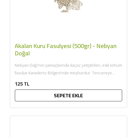
Akalan Kuru Fasulyesi (500gr) - Nebyan
Doğal
Nebyan Dağı'nın yamaçlarında ilaçsız yetiştirilen, eski tohum
fasulye Karadeniz Bölgesi'nde meşhurdur. Tencereye
koyduğunuzda çok hızlı pişer, yumuşacıktır....
125 TL
SEPETE EKLE