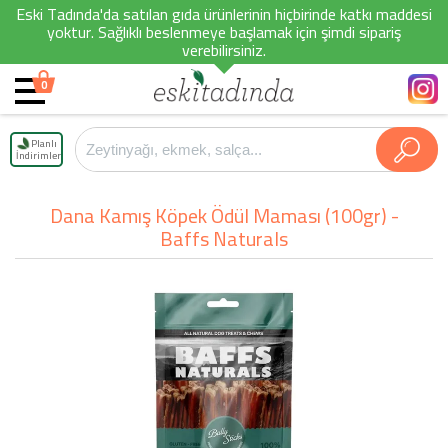
Eski Tadında'da satılan gıda ürünlerinin hiçbirinde katkı maddesi
yoktur. Sağlıklı beslenmeye başlamak için şimdi sipariş
verebilirsiniz.
0
Planlı
İndirimler
Dana Kamış Köpek Ödül Maması (100gr) -
Baffs Naturals