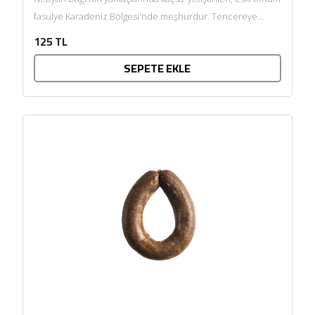
fasulye Karadeniz Bölgesi'nde meşhurdur. Tencereye
koyduğunuzda çok hızlı pişer, yumuşacıktır....
125 TL
SEPETE EKLE