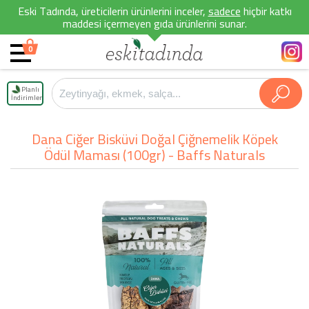
Eski Tadında, üreticilerin ürünlerini inceler,
sadece
hiçbir katkı
maddesi içermeyen gıda ürünlerini sunar.
0
Planlı
İndirimler
Dana Ciğer Bisküvi Doğal Çiğnemelik Köpek
Ödül Maması (100gr) - Baffs Naturals