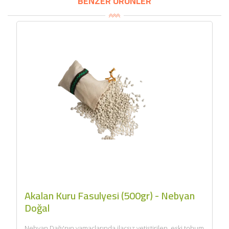
BENZER ÜRÜNLER
Akalan Kuru Fasulyesi (500gr) - Nebyan
Doğal
Nebyan Dağı'nın yamaçlarında ilaçsız yetiştirilen, eski tohum