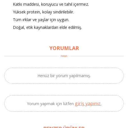
Katkı maddesi, koruyucu ve tahıl içermez.
Yüksek protein, kolay sindirilebilir.
Tüm ırklar ve yaşlar için uygun.
Doğal, etik kaynaklardan elde edilmiş.
×
YORUMLAR
BU HAFTANIN PLANLI İNDİRİMİ
2320,00 TL
Sızma Zeytinyağı
2100,00 TL
(2025 Yeni Hasat,
Henüz bir yorum yapılmamış.
Güney Ege, 5 Litre) -
AtcaNova
giriş yapınız.
Yorum yapmak için lütfen
SEPETE EKLE