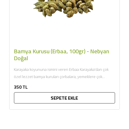
Bamya Kurusu (Erbaa, 100gr) - Nebyan
Doğal
Karayaka koyununa ismini veren Erbaa Karayaka’dan çok
özel lezzet bamya kuruları çorbalara, yemeklere çok
yakışacak, bamya kurularımız...
350 TL
SEPETE EKLE