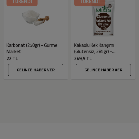
TÜKENDİ
TÜKENDİ
Karbonat (250gr) - Gurme
Kakaolu Kek Karışımı
Market
(Glutensiz, 285gr) -
Naturelka
22 TL
249,9 TL
GELİNCE HABER VER
GELİNCE HABER VER