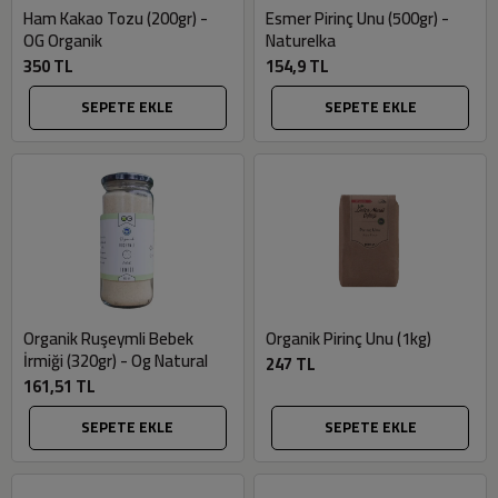
Ham Kakao Tozu (200gr) -
Esmer Pirinç Unu (500gr) -
OG Organik
Naturelka
350 TL
154,9 TL
SEPETE EKLE
SEPETE EKLE
Organik Ruşeymli Bebek
Organik Pirinç Unu (1kg)
İrmiği (320gr) - Og Natural
247 TL
161,51 TL
SEPETE EKLE
SEPETE EKLE