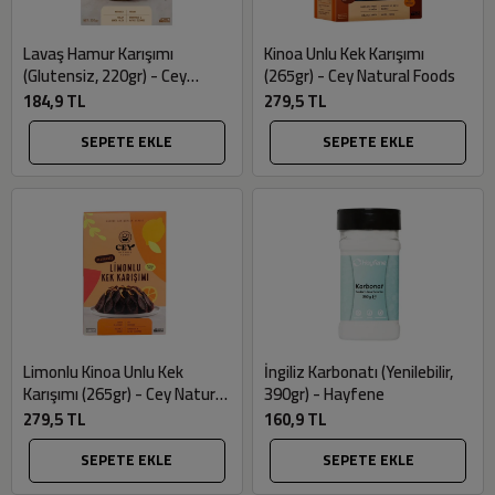
Lavaş Hamur Karışımı
Kinoa Unlu Kek Karışımı
(Glutensiz, 220gr) - Cey
(265gr) - Cey Natural Foods
Natural Foods
184,9 TL
279,5 TL
SEPETE EKLE
SEPETE EKLE
Limonlu Kinoa Unlu Kek
İngiliz Karbonatı (Yenilebilir,
Karışımı (265gr) - Cey Natural
390gr) - Hayfene
Foods
279,5 TL
160,9 TL
SEPETE EKLE
SEPETE EKLE