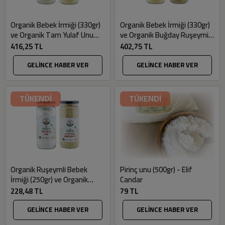
Organik Bebek İrmiği (330gr)
Organik Bebek İrmiği (330gr)
ve Organik Tam Yulaf Unu
ve Organik Buğday Ruşeymi
(250gr) Seti - Mill & More
(175gr) Seti - Mill & More
416,25 TL
402,75 TL
GELİNCE HABER VER
GELİNCE HABER VER
TÜKENDİ
TÜKENDİ
Organik Ruşeymli Bebek
Pirinç unu (500gr) - Elif
İrmiği (250gr) ve Organik
Candar
Tam Pirinç Unu (320gr) Seti -
228,48 TL
79 TL
Mill & More
GELİNCE HABER VER
GELİNCE HABER VER