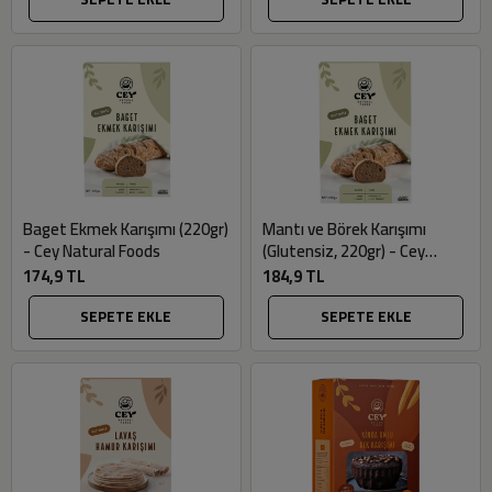
Baget Ekmek Karışımı (220gr)
Mantı ve Börek Karışımı
- Cey Natural Foods
(Glutensiz, 220gr) - Cey
Natural Foods
174,9 TL
184,9 TL
SEPETE EKLE
SEPETE EKLE