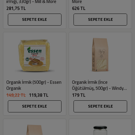
irmiği, 330gr) - Mill & More
More
281,75 TL
626 TL
SEPETE EKLE
SEPETE EKLE
Organik İrmik (500gr) - Essen
Organik İrmik (İnce
Organik
Öğütülmüş, 500gr) - Windy
Valley
149,22 TL
119,38 TL
179 TL
SEPETE EKLE
SEPETE EKLE