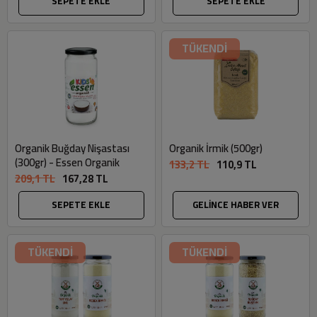
SEPETE EKLE
SEPETE EKLE
TÜKENDİ
Organik Buğday Nişastası
Organik İrmik (500gr)
(300gr) - Essen Organik
133,2 TL
110,9 TL
209,1 TL
167,28 TL
SEPETE EKLE
GELİNCE HABER VER
TÜKENDİ
TÜKENDİ