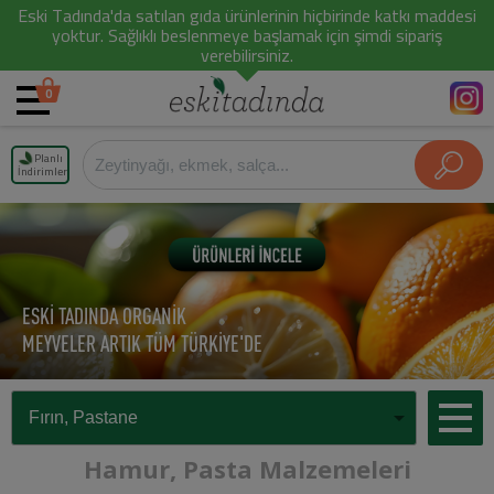
Eski Tadında'da satılan gıda ürünlerinin hiçbirinde katkı maddesi
yoktur. Sağlıklı beslenmeye başlamak için şimdi sipariş
verebilirsiniz.
0
Planlı
İndirimler
ESKİ TADINDA ORGANİK
MEYVELER ARTIK TÜM TÜRKİYE'DE
Hamur, Pasta Malzemeleri