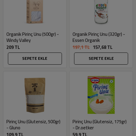
Organik Pirinç Unu (500gr) -
Organik Pirinç Unu (320gr) -
Windy Valley
Essen Organik
209 TL
197,1 TL
157,68 TL
SEPETE EKLE
SEPETE EKLE
Pirinç Unu (Glutensiz, 500gr)
Pirinç Unu (Glutensiz, 175gr)
- Gluno
- Dr.oetker
109,9 TL
59,9 TL