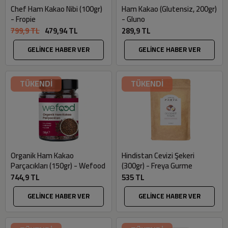
Chef Ham Kakao Nibi (100gr)
Ham Kakao (Glutensiz, 200gr)
- Fropie
- Gluno
799,9 TL
479,94 TL
289,9 TL
GELİNCE HABER VER
GELİNCE HABER VER
TÜKENDİ
TÜKENDİ
Organik Ham Kakao
Hindistan Cevizi Şekeri
Parçacıkları (150gr) - Wefood
(300gr) - Freya Gurme
744,9 TL
535 TL
GELİNCE HABER VER
GELİNCE HABER VER