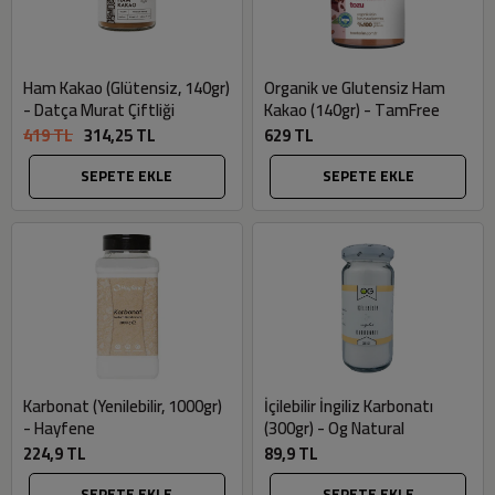
Ham Kakao (Glütensiz, 140gr)
Organik ve Glutensiz Ham
- Datça Murat Çiftliği
Kakao (140gr) - TamFree
419 TL
314,25 TL
629 TL
SEPETE EKLE
SEPETE EKLE
Karbonat (Yenilebilir, 1000gr)
İçilebilir İngiliz Karbonatı
- Hayfene
(300gr) - Og Natural
224,9 TL
89,9 TL
SEPETE EKLE
SEPETE EKLE