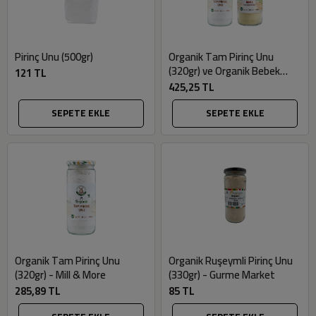
Pirinç Unu (500gr)
Organik Tam Pirinç Unu
(320gr) ve Organik Bebek
121 TL
İrmiği (330gr) Seti - Mill &
425,25 TL
More
SEPETE EKLE
SEPETE EKLE
Organik Tam Pirinç Unu
Organik Ruşeymli Pirinç Unu
(320gr) - Mill & More
(330gr) - Gurme Market
285,89 TL
85 TL