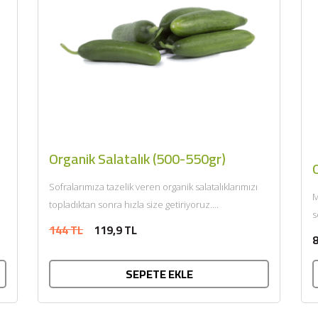
Organik Salatalık (500-550gr)
O
Sofralarımıza tazelik veren organik salatalıklarımızı
M
topladıktan sonra hızla size getiriyoruz....
s
144 TL
119,9 TL
Ü
8
SEPETE EKLE