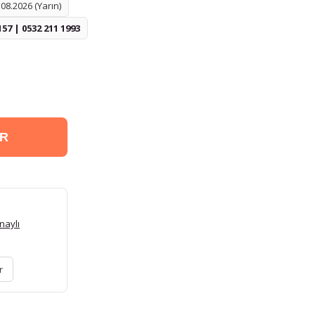
08.2026 (Yarın)
157 | 0532 211 1993
ER
naylı
r