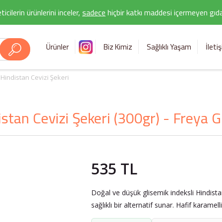
icilerin ürünlerini inceler,
sadece
hiçbir katkı maddesi içermeyen gıda 
Ürünler
Biz Kimiz
Sağlıklı Yaşam
İleti
Hindistan Cevizi Şekeri
stan Cevizi Şekeri (300gr) - Freya
535 TL
Doğal ve düşük glisemik indeksli Hindistan 
sağlıklı bir alternatif sunar. Hafif karamelli