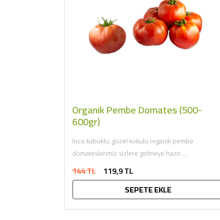
Organik Pembe Domates (500-
600gr)
İnce kabuklu, güzel kokulu organik pembe
domateslerimiz sizlere gelmeye hazır....
144 TL
119,9 TL
SEPETE EKLE