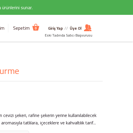
ürünlerini sunar.
şim
Sepetim
Giriş Yap
//
Üye Ol
0
Eski Tadında Satıcı Başvurusu
 Gurme
cevizi şekeri, rafine şekerin yerine kullanılabilecek
 aromasıyla tatlılara, içeceklere ve kahvaltılık tarif...