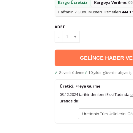
Kargo Ücretsiz
Kargoya Verilme:
09.
Haftanın 7 Günü Müşteri Hizmetleri
444 3 
ADET
-
1
+
GELİNCE HABER V
Güvenli ödeme
10 yıldır güvenilir alışveriş
Üretici, Freya Gurme
03.12.2024 tarihinden beri Eski Tadında
o
üreticisidir.
Üreticinin Tüm Ürünlerini Gö