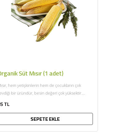
rganik Süt Mısır (1 adet)
ısır, hem yetişkinlerin hem de çocukların çok
evdiği bir üründür, besin değeri çok yüksektir.
lkemizde geniş anlamda...
5 TL
SEPETE EKLE