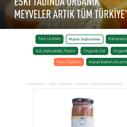
ESKİ TADINDA ORGANİK
MEYVELER ARTIK TÜM TÜRKİYE
Tüm Ürünler
Kampanyal
Planlı İndirimler
Süt, Kahvaltılık, Peynir
Organik Süt
Organi
Fırın, Pastane
Kişisel Bakım, Kozme
Anasayfa
Fırın, Pastane
Hamur, Pasta Malzemeleri