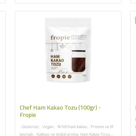
BU HAFTANIN PLANLI İNDİRİMİ
2690,00 TL
Kaan Olgun Hasat
2071,30 TL
Naturel Sızma Zeytinyağı
(5lt, Soğuk Sıkım) - Bilgem
Zeytincilik
SEPETE EKLE
Chef Ham Kakao Tozu (100gr) -
Fropie
. Glutensiz. . Vegan. . %100 ham kakao. . Protein ve lif
kaynağı. . Katkısız ve doğal aroma. Ham Kakao Tozu,