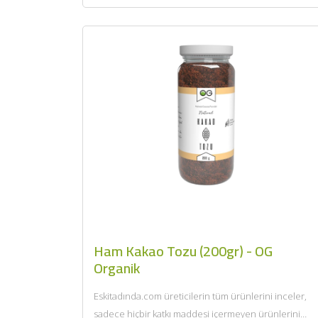
Ham Kakao Tozu (200gr) - OG
Organik
Eskitadında.com üreticilerin tüm ürünlerini inceler,
sadece hiçbir katkı maddesi içermeyen ürünlerini