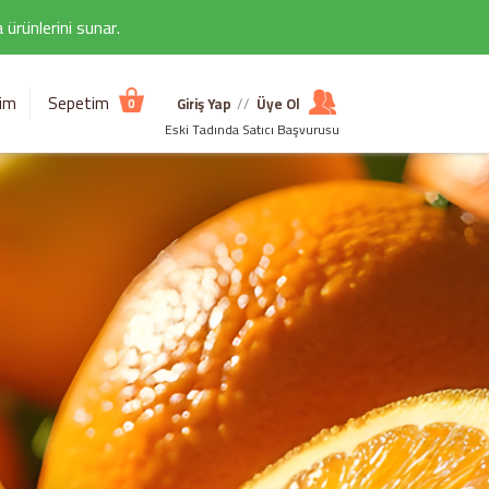
ürünlerini sunar.
şim
Sepetim
Giriş Yap
//
Üye Ol
0
Eski Tadında Satıcı Başvurusu