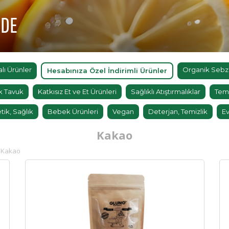
'DE
ı Ürünler
Organik Sebz
Hesabınıza Özel İndirimli Ürünler
k Tavuk
Katkısız Et ve Et Ürünleri
Sağlıklı Atıştırmalıklar
Tem
tik, Sağlık
Bebek Ürünleri
Vegan
Deterjan, Temizlik
Ev
Kakao
Kakao