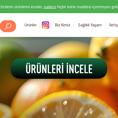
icilerin ürünlerini inceler,
sadece
hiçbir katkı maddesi içermeyen gıda 
Ürünler
Biz Kimiz
Sağlıklı Yaşam
İleti