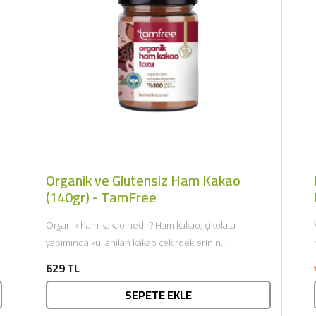
Organik ve Glutensiz Ham Kakao
(140gr) - TamFree
Organik ham kakao nedir? Ham kakao, çikolata
yapımında kullanılan kakao çekirdeklerinin
işlenmeden önceki halidir. Bu ürün, kakao
629 TL
çekirdeklerinin...
SEPETE EKLE