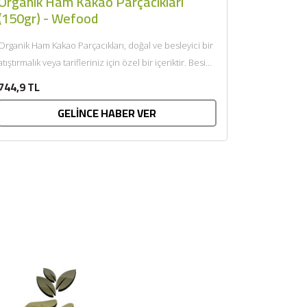
Organik Ham Kakao Parçacıkları
(150gr) - Wefood
Organik Ham Kakao Parçacıkları, doğal ve besleyici bir
atıştırmalık veya tarifleriniz için özel bir içeriktir. Besin
Öğesi Miktarı...
744,9 TL
GELİNCE HABER VER