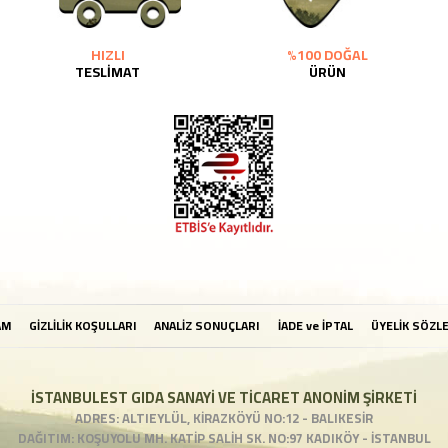
HIZLI
%100 DOĞAL
TESLİMAT
ÜRÜN
AM
GİZLİLİK KOŞULLARI
ANALİZ SONUÇLARI
İADE ve İPTAL
ÜYELİK SÖZL
İSTANBULEST GIDA SANAYİ VE TİCARET ANONİM ŞİRKETİ
ADRES: ALTIEYLÜL, KİRAZKÖYÜ NO:12 - BALIKESİR
DAĞITIM: KOŞUYOLU MH. KATİP SALİH SK. NO:97 KADIKÖY - İSTANBUL