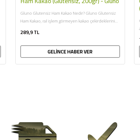
Ham Kakao (Glutensiz, 200gr) - Gluno
Gluno Glutensiz Ham Kakao Nedir? Gluno Glutensiz
Ham Kakao, ısıl işlem görmeyen kakao çekirdeklerinin
öğütülmesiyle elde edilen, besin...
289,9 TL
GELİNCE HABER VER