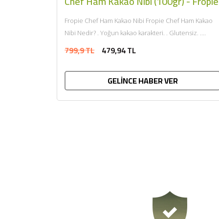
Chef Ham Kakao Nibi (100gr) - Fropie
Fropie Chef Ham Kakao Nibi Fropie Chef Ham Kakao
Nibi Nedir? . Yoğun kakao karakteri. . Glutensiz. .
Vegan. . İlave şekersiz. ....
799,9 TL
479,94 TL
GELİNCE HABER VER