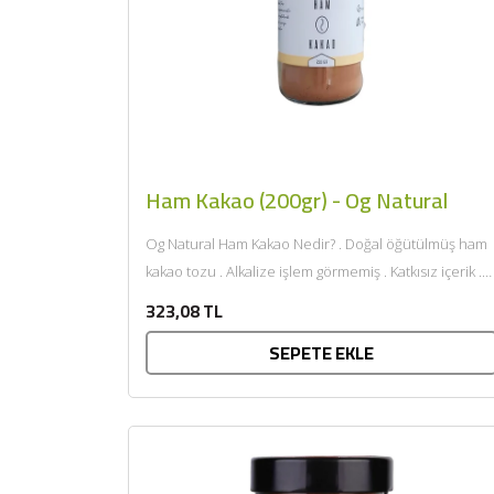
Ham Kakao (200gr) - Og Natural
Og Natural Ham Kakao Nedir? . Doğal öğütülmüş ham
kakao tozu . Alkalize işlem görmemiş . Katkısız içerik .
Tatlı ve...
323,08 TL
SEPETE EKLE