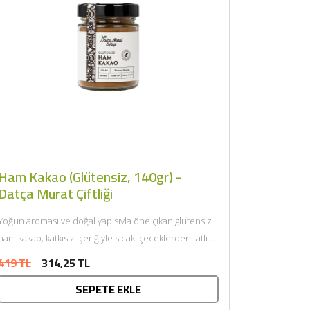
Ham Kakao (Glütensiz, 140gr) -
Datça Murat Çiftliği
Yoğun aroması ve doğal yapısıyla öne çıkan glutensiz
ham kakao; katkısız içeriğiyle sıcak içeceklerden tatlı
tariflerine kadar...
419 TL
314,25 TL
SEPETE EKLE