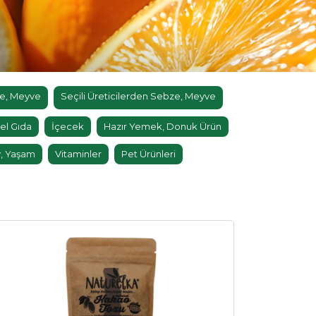
e, Meyve
Seçili Üreticilerden Sebze, Meyve
el Gıda
İçecek
Hazır Yemek, Donuk Ürün
, Yaşam
Vitaminler
Pet Ürünleri