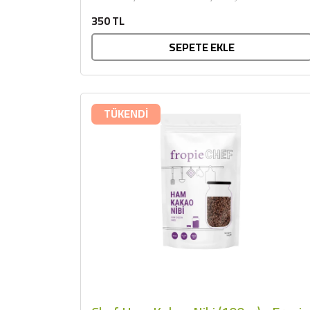
sunar. Afiyet olsun....
350 TL
SEPETE EKLE
TÜKENDİ