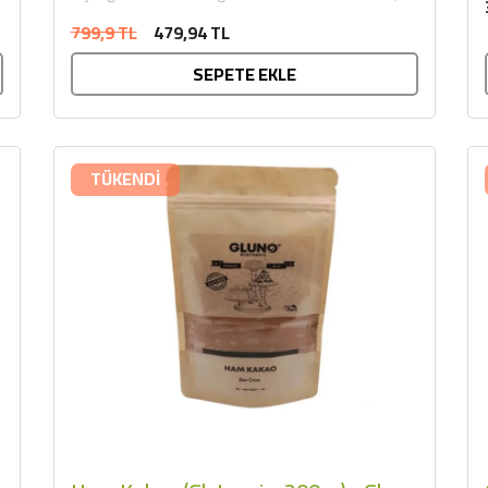
yalnızca...
799,9 TL
479,94 TL
SEPETE EKLE
TÜKENDİ