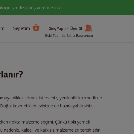
çin şimdi sipariş verebilirsiniz.
şim
Sepetim
Giriş Yap
//
Üye Ol
0
Eski Tadında Satıcı Başvurusu
lanır?
nmaya dikkat etmek isterseniz, yenilebilir kozmetik de
 Doğal kozmetikleri evinizde de hazırlayabilirsiniz.
gereken nokta malzeme seçimi. Çünkü tıpkı yemek
 nedenle, kaliteli ve katkısız malzemeleri tercih edin.