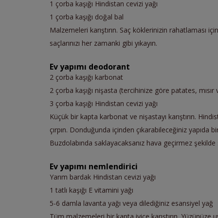
1 çorba kaşığı Hindistan cevizi yağı
1 çorba kaşığı doğal bal
Malzemeleri karıştırın. Saç köklerinizin rahatlaması içi
saçlarınızı her zamanki gibi yıkayın.
Ev yapımı deodorant
2 çorba kaşığı karbonat
2 çorba kaşığı nişasta (tercihinize göre patates, mısır 
3 çorba kaşığı Hindistan cevizi yağı
Küçük bir kapta karbonat ve nişastayı karıştırın. Hind
çırpın. Donduğunda içinden çıkarabileceğiniz yapıda bi
Buzdolabında saklayacaksanız hava geçirmez şekilde sa
Ev yapımı nemlendirici
Yarım bardak Hindistan cevizi yağı
1 tatlı kaşığı E vitamini yağı
5-6 damla lavanta yağı veya dilediğiniz esansiyel yağ
Tüm malzemeleri bir kapta iyice karıştırın. Yüzünüze u