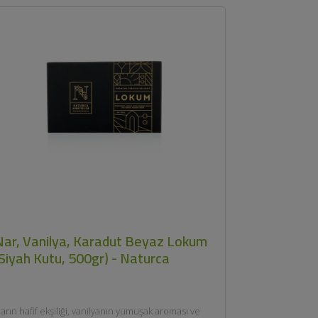
Nar, Vanilya, Karadut Beyaz Lokum
(Siyah Kutu, 500gr) - Naturca
arın hafif ekşiliği, vanilyanın yumuşak aroması ve