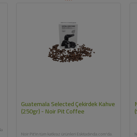
Guatemala Selected Çekirdek Kahve
(250gr) - Noir Pit Coffee
da
Noir Pit'in tüm katkısız ürünleri Eskitadında.com'da.
N