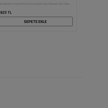
aradutun meyvemsi lezzetiyle hazırlanan bu lokum,
eleneksel yöntemlerle el işçiliğiyle...
825 TL
SEPETE EKLE