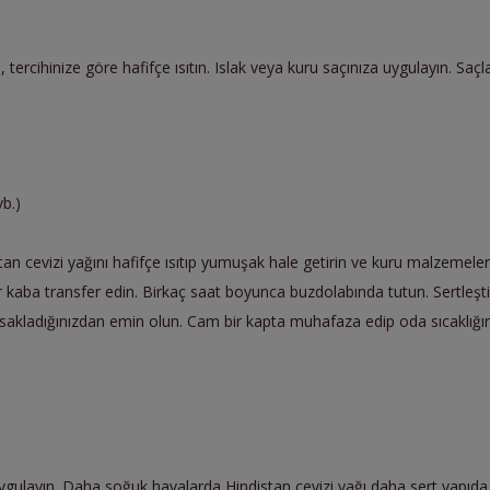
n, tercihinize göre hafifçe ısıtın. Islak veya kuru saçınıza uygulayın. Sa
vb.)
istan cevizi yağını hafifçe ısıtıp yumuşak hale getirin ve kuru malzeme
r kaba transfer edin. Birkaç saat boyunca buzdolabında tutun. Sertleşti
kladığınızdan emin olun. Cam bir kapta muhafaza edip oda sıcaklığında
ygulayın. Daha soğuk havalarda Hindistan cevizi yağı daha sert yapıda 