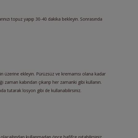
çlarınızı topuz yapıp 30-40 dakika bekleyin. Sonrasında
lerin üzerine ekleyin. Pürüzsüz ve kremamsı olana kadar
ği zaman kabından çıkarıp her zamanki gibi kullanın.
 tutarak losyon gibi de kullanabilirsiniz.
olacağından kullanmadan önce hafifçe ısıtabilirsiniz