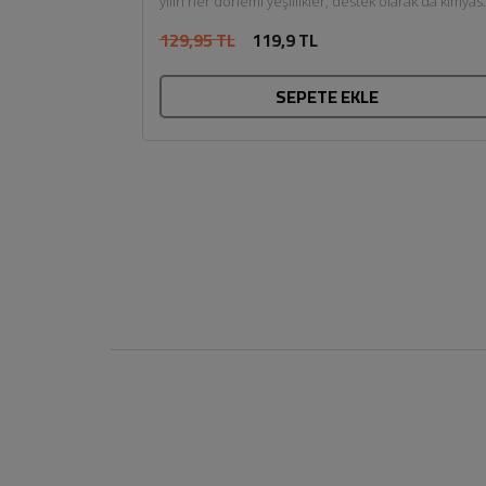
yılın her dönemi yeşillikler, destek olarak da kimyas
değmemiş organik...
129,95 TL
119,9 TL
SEPETE EKLE