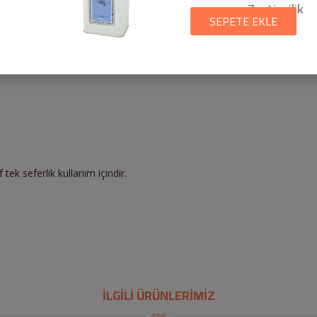
Zeytincilik
n istiyorsanız Hindistan cevizi yağını artırabilirsiniz.
SEPETE EKLE
 tek seferlik kullanım içindir.
İLGİLİ ÜRÜNLERİMİZ