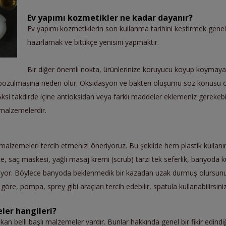
Ev yapımı kozmetikler ne kadar dayanır?
Ev yapımı kozmetiklerin son kullanma tarihini kestirmek genell
hazırlamak ve bittikçe yenisini yapmaktır.
Bir diğer önemli nokta, ürünlerinize koruyucu koyup koymayacağ
zlı bozulmasına neden olur. Oksidasyon ve bakteri oluşumu söz konusu ola
 Aksi takdirde içine antioksidan veya farklı maddeler eklemeniz gerekebilir
 malzemelerdir.
m malzemeleri tercih etmenizi öneriyoruz. Bu şekilde hem plastik kull
 saç maskesi, yağlı masaj kremi (scrub) tarzı tek seferlik, banyoda kul
ıyor. Böylece banyoda beklenmedik bir kazadan uzak durmuş olursunuz
öre, pompa, sprey gibi araçları tercih edebilir, spatula kullanabilirsiniz
ler hangileri?
ıkan belli başlı malzemeler vardır. Bunlar hakkında genel bir fikir edin