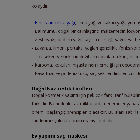
kolaydır.
-
Hindistan cevizi yağı
, shea yağı ve kakao yağı, yumuşat
- Bal mumu, doğal bir kalınlaştırıcı malzemedir, losyon 
- Zeytinyağı, badem yağı, kayısı çekirdeği yağı veya benz
- Lavanta, limon, portakal yağları genellikle fonksiyone
- Toz şeker, yemek için değil ama ovalama karışımların
- Karbonat kokuları, nişasta nemi emdiği için deodoran
- Kaya tuzu veya deniz tuzu, saç şekillendiriciler için id
Doğal kozmetik tarifleri
Doğal kozmetik yapımı için pek çok farklı tarif bulabilir
farklıdır. Bu nedenle, az miktarlarda denemeler yapa
önemli başlangıç prensipleri olacaktır. Bu alanı sabırla 
tariflerimiz yalnızca öneri mahiyetindedir.
Ev yapımı saç maskesi