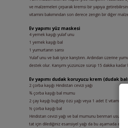
ve malzemeleri çırparak kremsi bir yapıya getirebilirsi
vitamini bakımından son derece zengin bir diğer malze
Ev yapımı yüz maskesi
4 yemek kaşığı yulaf unu
1 yemek kaşığı bal
1 yumurtanın sarısı
Yulaf unu ve balı iyice karıştırın. Ardından üzerine yu
destek olur. Karışımı yüzünüze sürüp 15 dakika kadar bek
Ev yapımı dudak koruyucu krem (dudak bal
2 çorba kaşığı Hindistan cevizi yağı
¾ çorba kaşığı bal mumu
2 çay kaşığı buğday özü yağı veya 1 adet E vitamini k
½ çorba kaşığı bal
Hindistan cevizi yağı ve bal mumunu benmari usulü ısıtı
tat için dilediğiniz esansiyel yağı da bu aşamada ekley