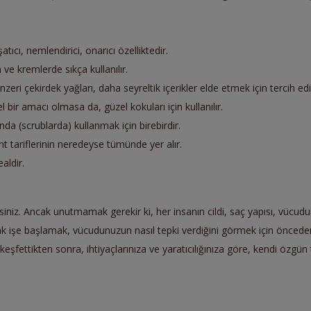
ıcı, nemlendirici, onarıcı özelliktedir.
ve kremlerde sıkça kullanılır.
eri çekirdek yağları, daha seyreltik içerikler elde etmek için tercih edil
l bir amacı olmasa da, güzel kokuları için kullanılır.
da (scrublarda) kullanmak için birebirdir.
t tariflerinin neredeyse tümünde yer alır.
ealdir.
siniz. Ancak unutmamak gerekir ki, her insanın cildi, saç yapısı, vücudunu
rak işe başlamak, vücudunuzun nasıl tepki verdiğini görmek için önce
keşfettikten sonra, ihtiyaçlarınıza ve yaratıcılığınıza göre, kendi özgün 