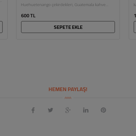
al
Huehuetenango çekirdekleri, Guatemala kahve
k
çekirdekleri arasında en yaygın olarak tercih
g
600 TL
1
edilenidir. Bu...
SEPETE EKLE
HEMEN PAYLAŞ!