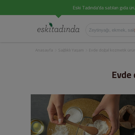
Eski Tadında'da satılan gıda ürü
Anasayfa
Sağlıklı Yaşam
Evde doğal kozmetik ürünl
Evde 