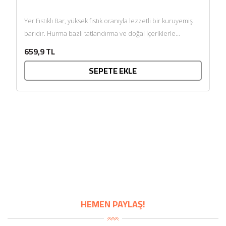
Yer Fıstıklı Bar, yüksek fıstık oranıyla lezzetli bir kuruyemiş
barıdır. Hurma bazlı tatlandırma ve doğal içeriklerle
hazırlanmış...
659,9 TL
SEPETE EKLE
HEMEN PAYLAŞ!