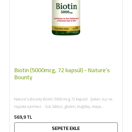
Biotin (5000mcg, 72 kapsül) - Nature’s
Bounty
Nature's Bounty Biotin 5000 mcg 72 Kapsül . Şeker, tuz ve
nişasta içermez. . Süt, laktoz, gluten, buğday, maya...
569,9 TL
SEPETE EKLE