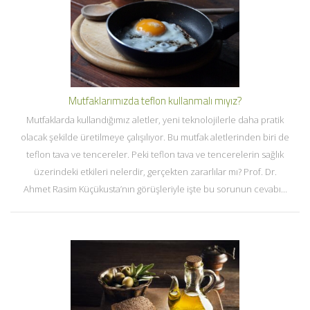
Mutfaklarımızda teflon kullanmalı mıyız?
Mutfaklarda kullandığımız aletler, yeni teknolojilerle daha pratik
olacak şekilde üretilmeye çalışılıyor. Bu mutfak aletlerinden biri de
teflon tava ve tencereler. Peki teflon tava ve tencerelerin sağlık
üzerindeki etkileri nelerdir, gerçekten zararlılar mı? Prof. Dr.
Ahmet Rasim Küçükusta’nın görüşleriyle işte bu sorunun cevabı...