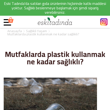
Eski Tadında'da satılan gıda ürünlerinin hiçbirinde katkı maddesi
yoktur. Sağlıklı beslenmeye başlamak için şimdi sipariş
verebilirsiniz.
0
Anasayfa
Sağlıklı Yaşam
Mutfaklarda plastik kullanmak ne kadar sağlıklı?
Mutfaklarda plastik kullanmak
ne kadar sağlıklı?