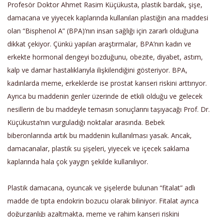
Profesör Doktor Ahmet Rasim Küçükusta, plastik bardak, şişe,
damacana ve yiyecek kaplarında kullanılan plastiğin ana maddesi
olan “Bisphenol A” (BPA)’nın insan sağlığı için zararlı olduğuna
dikkat çekiyor. Çünkü yapılan araştırmalar, BPA’nın kadın ve
erkekte hormonal dengeyi bozduğunu, obezite, diyabet, astım,
kalp ve damar hastalıklarıyla ilişkilendiğini gösteriyor. BPA,
kadınlarda meme, erkeklerde ise prostat kanseri riskini arttırıyor.
Ayrıca bu maddenin genler üzerinde de etkili olduğu ve gelecek
nesillerin de bu maddeyle temasın sonuçlarını taşıyacağı Prof. Dr.
Küçükusta’nın vurguladığı noktalar arasında. Bebek
biberonlarında artık bu maddenin kullanılması yasak. Ancak,
damacanalar, plastik su şişeleri, yiyecek ve içecek saklama
kaplarında hala çok yaygın şekilde kullanılıyor.
Plastik damacana, oyuncak ve şişelerde bulunan “fitalat” adlı
madde de tıpta endokrin bozucu olarak biliniyor. Fitalat ayrıca
doğurganlığı azaltmakta, meme ve rahim kanseri riskini