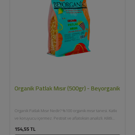
Organik Patlak Mısır (500gr) - Beyorganik
Organik Patlak Mısır Nedir? %100 organik mısır tanesi. Katkı
ve koruyucu içermez. Pestisit ve aflatoksin analizli. Kilitli
ambalajda korunan tazelik. Organik Patlak...
154,55 TL