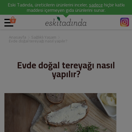
Eski Tadında, üreticilerin ürünlerini inceler,
sadece
hiçbir katkı
maddesi içermeyen gıda ürünlerini sunar.
0
Anasayfa
Sağlıklı Yaşam
Evde doğal tereyağı nasıl yapılır?
Evde doğal tereyağı nasıl
yapılır?