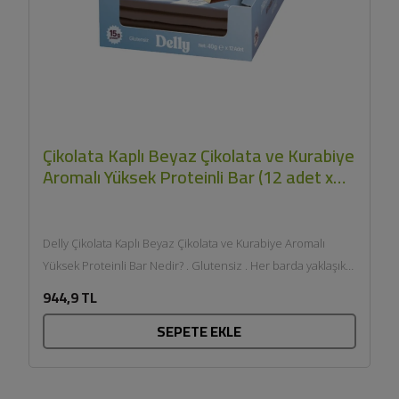
Çikolata Kaplı Beyaz Çikolata ve Kurabiye
Aromalı Yüksek Proteinli Bar (12 adet x
40gr) - Delly
Delly Çikolata Kaplı Beyaz Çikolata ve Kurabiye Aromalı
Yüksek Proteinli Bar Nedir? . Glutensiz . Her barda yaklaşık
15gr...
944,9 TL
SEPETE EKLE