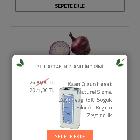
SEPETE EKLE
×
BU HAFTANIN PLANLI İNDİRİMİ
2690,00 TL
Kaan Olgun Hasat
2071,30 TL
Naturel Sızma
Zeytinyağı (5lt, Soğuk
Sıkım) - Bilgem
Zeytincilik
SEPETE EKLE
Dana Yağsız Kıyma (Çok Al İndirimli, 1kg) -