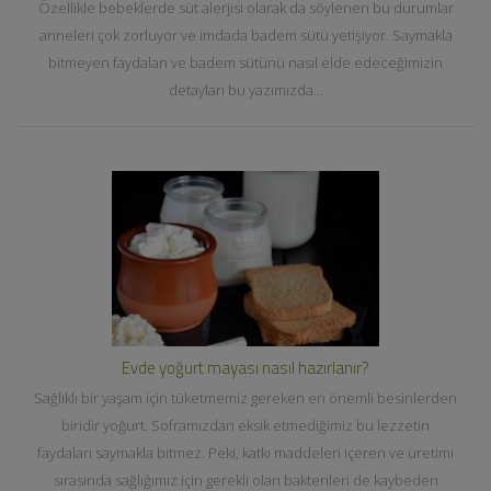
Özellikle bebeklerde süt alerjisi olarak da söylenen bu durumlar
anneleri çok zorluyor ve imdada badem sütü yetişiyor. Saymakla
bitmeyen faydaları ve badem sütünü nasıl elde edeceğimizin
detayları bu yazımızda...
Evde yoğurt mayası nasıl hazırlanır?
Sağlıklı bir yaşam için tüketmemiz gereken en önemli besinlerden
biridir yoğurt. Soframızdan eksik etmediğimiz bu lezzetin
faydaları saymakla bitmez. Peki, katkı maddeleri içeren ve üretimi
sırasında sağlığımız için gerekli olan bakterileri de kaybeden