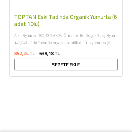
TOPTAN Eski Tadında Organik Yumurta (6
adet 10lu)
Alım Fiyatınız: 105,48TL+KDV Önerilen En Düşük Satış Fiyatı:
142,04TL Eski Tadında organik sertifikalı 10'lu yumurta (6
adet 10'lu)...
852,24 TL
639,18 TL
SEPETE EKLE