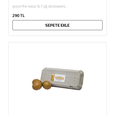
aysun the sütçü 3LT çiğ süt (toptan)...
290 TL
SEPETE EKLE