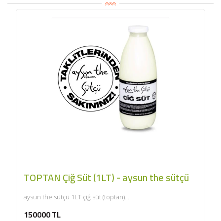
TOPTAN Çiğ Süt (1LT) - aysun the sütçü
aysun the sütçü 1LT çiğ süt (toptan)...
150000 TL