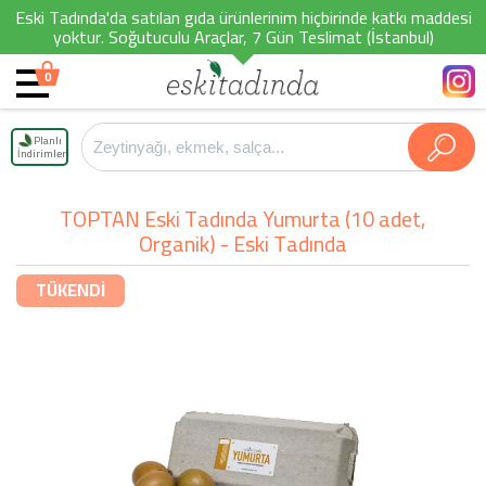
Eski Tadında'da satılan gıda ürünlerinim hiçbirinde katkı maddesi
yoktur. Soğutuculu Araçlar, 7 Gün Teslimat (İstanbul)
0
Planlı
İndirimler
TOPTAN Eski Tadında Yumurta (10 adet,
Organik) - Eski Tadında
TÜKENDİ