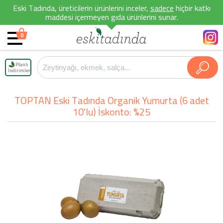
Eski Tadında, üreticilerin ürünlerini inceler,
sadece
hiçbir katkı
maddesi içermeyen gıda ürünlerini sunar.
0
Planlı
İndirimler
TOPTAN Eski Tadında Organik Yumurta (6 adet
10'lu) İskonto: %25