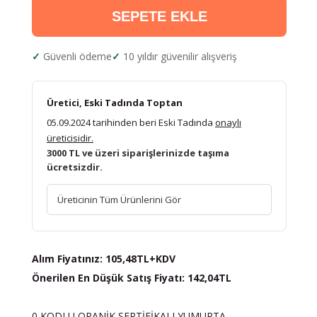
SEPETE EKLE
Güvenli ödeme
10 yıldır güvenilir alışveriş
Üretici, Eski Tadında Toptan
05.09.2024 tarihinden beri Eski Tadında
onaylı
üreticisidir.
3000 TL ve üzeri siparişlerinizde taşıma
ücretsizdir.
Üreticinin Tüm Ürünlerini Gör
Alım Fiyatınız: 105,48TL+KDV
Önerilen En Düşük Satış Fiyatı:
142,04TL
0 KODLU ORANİK SERTİFİKALI YUMURTA