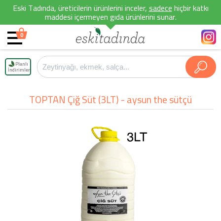
Eski Tadında, üreticilerin ürünlerini inceler,
sadece
hiçbir katkı
maddesi içermeyen gıda ürünlerini sunar.
0
Planlı
İndirimler
TOPTAN Çiğ Süt (3LT) - aysun the sütçü