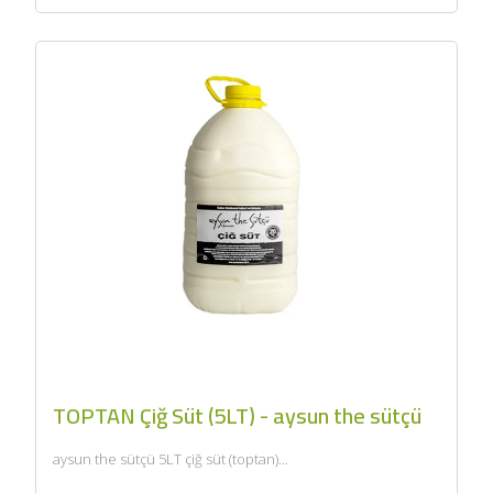
TOPTAN Çiğ Süt (5LT) - aysun the sütçü
aysun the sütçü 5LT çiğ süt (toptan)...