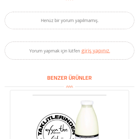
Henüz bir yorum yapılmamış.
giriş yapınız.
Yorum yapmak için lütfen
×
BENZER ÜRÜNLER
BU HAFTANIN PLANLI İNDİRİMİ
2690,00 TL
Kaan Olgun Hasat
2071,30 TL
Naturel Sızma
Zeytinyağı (5lt, Soğuk
Sıkım) - Bilgem
Zeytincilik