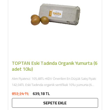
TOPTAN Eski Tadında Organik Yumurta (6
adet 10lu)
Alım Fiyatınız: 105,48TL+KDV Önerilen En Düşük Satış Fiyatı:
142,04TL Eski Tadında organik sertifikalı 10'lu yumurta (6
adet 10'lu)...
852,24 TL
639,18 TL
SEPETE EKLE