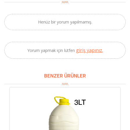
Henüz bir yorum yapılmamış.
giriş yapınız.
Yorum yapmak için lütfen
×
BU HAFTANIN PLANLI İNDİRİMİ
BENZER ÜRÜNLER
2320,00 TL
Sızma Zeytinyağı
2100,00 TL
(2025 Yeni Hasat,
Güney Ege, 5 Litre) -
AtcaNova