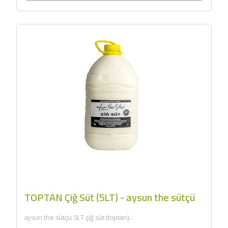
TOPTAN Çiğ Süt (5LT) - aysun the sütçü
aysun the sütçü 5LT çiğ süt (toptan)...