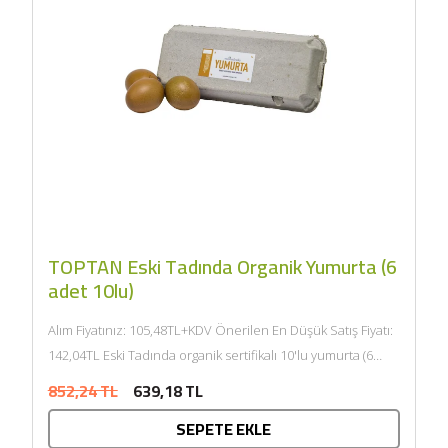
TOPTAN Eski Tadında Organik Yumurta (6
adet 10lu)
Alım Fiyatınız: 105,48TL+KDV Önerilen En Düşük Satış Fiyatı:
142,04TL Eski Tadında organik sertifikalı 10'lu yumurta (6
adet 10'lu)...
852,24 TL
639,18 TL
SEPETE EKLE