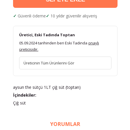
Güvenli ödeme
10 yıldır güvenilir alışveriş
Üretici, Eski Tadında Toptan
05.09.2024 tarihinden beri Eski Tadında
onaylı
üreticisidir.
Üreticinin Tüm Ürünlerini Gör
aysun the sütçü 1LT çiğ süt (toptan)
İçindekiler:
Çiğ süt
YORUMLAR